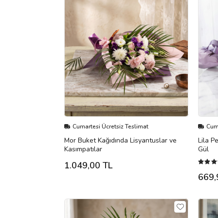
Cumartesi Ücretsiz Teslimat
Cuma
Mor Buket Kağıdında Lisyantuslar ve
Lila P
Kasımpatılar
Gül
1.049,00 TL
669,