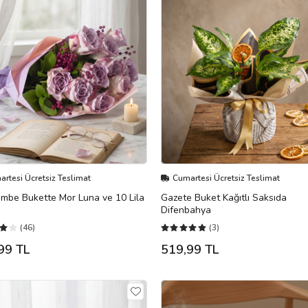
rtesi Ücretsiz Teslimat
Cumartesi Ücretsiz Teslimat
embe Bukette Mor Luna ve 10 Lila
Gazete Buket Kağıtlı Saksıda
Difenbahya
(46)
(3)
99 TL
519,99 TL