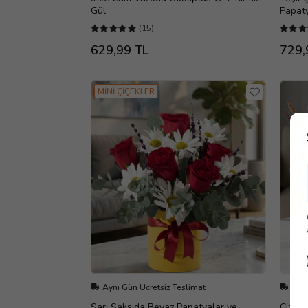
Gül
Papat
(15)
629,99 TL
729,
MİNİ ÇİÇEKLER
Aynı Gün Ücretsiz Teslimat
Aynı
Sarı Saksıda Beyaz Papatyalar ve
Çizgi