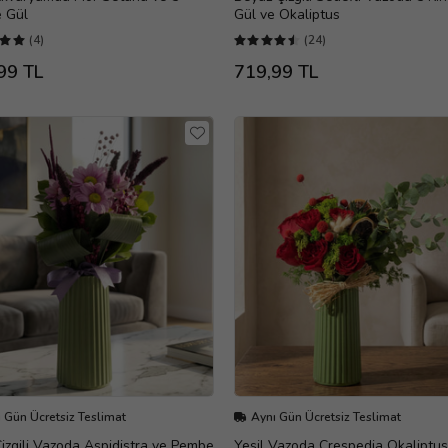
 Gül
Gül ve Okaliptus
(4)
(24)
99 TL
719,99 TL
 Gün Ücretsiz Teslimat
Aynı Gün Ücretsiz Teslimat
Çizgili Vazoda Aspidistra ve Pembe
Yeşil Vazoda Crespedia Okaliptus