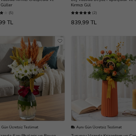
 Güller
Kırmızı Gül
(5)
(2)
99 TL
839,99 TL
 Gün Ücretsiz Teslimat
Aynı Gün Ücretsiz Teslimat
zoda Sarı Phalaris ve Beyaz
Turuncu Vazoda Krizantem ve Ça