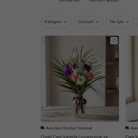
Vazoda Gül
Vazoda Papatya
Kategori
Cinsiyet
Ne İçin
Aynı Gün Ücretsiz Teslimat
Aynı
Çizgili Cam Vazoda Lisyantuslar ve
Cam Va