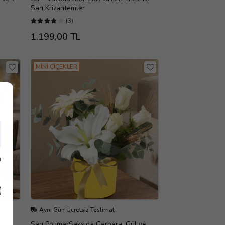
Sarı Krizantemler
(3)
1.199,00 TL
MİNİ ÇİÇEKLER
ı
Aynı Gün Ücretsiz Teslimat
r ve
Sarı PolimerSaksıda Gerbera, Gül ve