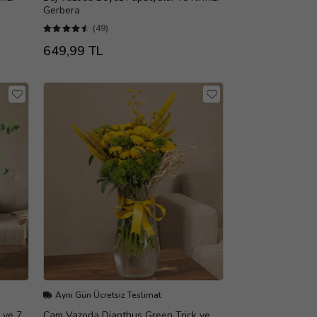
Gerbera
(49)
649,99 TL
Aynı Gün Ücretsiz Teslimat
 ve 7
Cam Vazoda Dianthus Green Trick ve