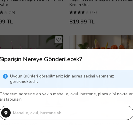
yalar
Kırmızı Gül
(15)
(12)
99 TL
819,99 TL
Siparişin Nereye Gönderilecek?
Uygun ürünleri görebilmeniz için adres seçimi yapmanız
gerekmektedir.
Gönderim adresine en yakın mahalle, okul, hastane, plaza gibi noktalar
aratabilirsin.
 Gün Ücretsiz Teslimat
Aynı Gün Ücretsiz Teslimat
li Cam Vazoda Turuncu Pembe Gül
Çizgili Cam Vazoda Turuncu Gülle