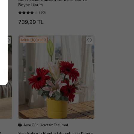
Beyaz Lilyum
(90)
739,99 TL
MİNİ ÇİÇEKLER
Aynı Gün Ücretsiz Teslimat
3
Sarı Saksıda Pembe Lilyumlar ve Kırmızı