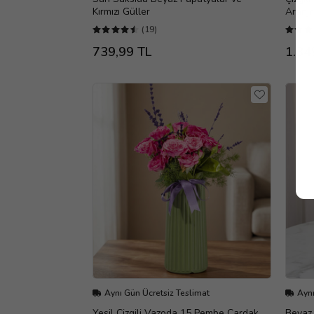
Kırmızı Güller
Aranj
(19)
739,99 TL
1.34
Aynı Gün Ücretsiz Teslimat
Aynı
Yeşil Çizgili Vazoda 15 Pembe Çardak
Beyaz 