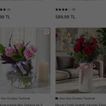
(4)
(8)
99 TL
589,99 TL
 Gün Ücretsiz Teslimat
Aynı Gün Ücretsiz Teslimat
kvaryumda Mor Setaria ve 5
Beyaz Çizgili Sedefli Vazoda 5 Kır