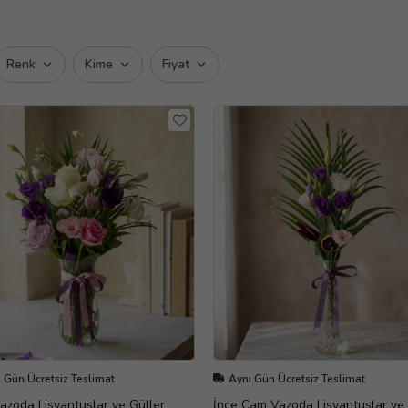
Renk
Kime
Fiyat
 Gün Ücretsiz Teslimat
Aynı Gün Ücretsiz Teslimat
zoda Lisyantuslar ve Güller
İnce Cam Vazoda Lisyantuslar ve 