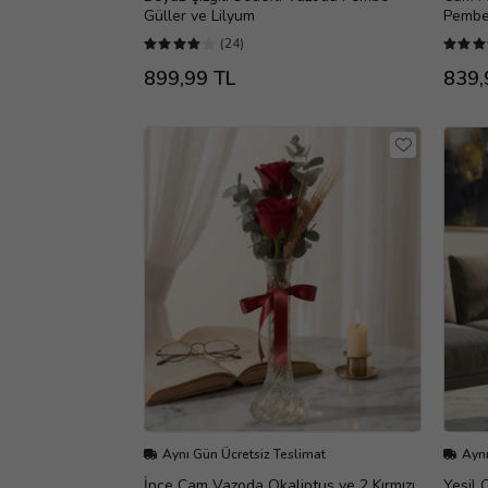
Güller ve Lilyum
Pembe
(24)
899,99 TL
839,
Aynı Gün Ücretsiz Teslimat
Aynı
İnce Cam Vazoda Okaliptus ve 2 Kırmızı
Yeşil 