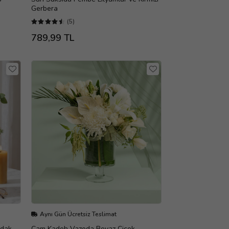
Gerbera
(5)
789,99 TL
Aynı Gün Ücretsiz Teslimat
rdak
Cam Kadeh Vazoda Beyaz Çiçek