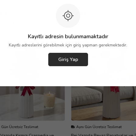
manı
Pembe Lilyum
(5)
(6)
9,00 TL
989,99 TL
Kayıtlı adresin bulunmamaktadır
Kayıtlı adreslerini görebilmek için giriş yapman gerekmektedir.
Giriş Yap
 Gün Ücretsiz Teslimat
Aynı Gün Ücretsiz Teslimat
Vazoda Kırmızı Craspedia ve
Bej Vazoda Beyaz Papatyalar ve 