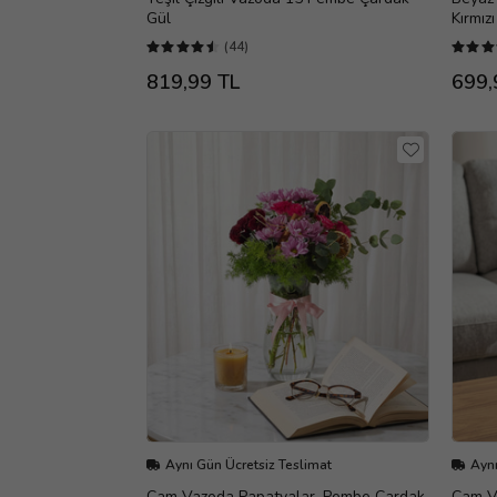
Gül
Kırmızı
(44)
819,99 TL
699,
Aynı Gün Ücretsiz Teslimat
Aynı
Cam Vazoda Papatyalar, Pembe Çardak
Cam Va