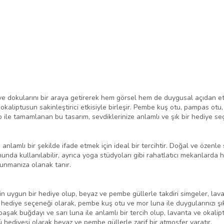
ve dokularını bir araya getirerek hem görsel hem de duygusal açıdan etk
okaliptusun sakinleştirici etkisiyle birleşir. Pembe kuş otu, pampas otu
zo ile tamamlanan bu tasarım, sevdiklerinize anlamlı ve şık bir hediye s
anlamlı bir şekilde ifade etmek için ideal bir tercihtir. Doğal ve özenle 
a kullanılabilir, ayrıca yoga stüdyoları gibi rahatlatıcı mekanlarda h
sunmanıza olanak tanır.
n uygun bir hediye olup, beyaz ve pembe güllerle takdiri simgeler, lavan
hediye seçeneği olarak, pembe kuş otu ve mor luna ile duygularınızı şık
aşak buğdayı ve sarı luna ile anlamlı bir tercih olup, lavanta ve okalip
 hediyesi olarak beyaz ve pembe güllerle zarif bir atmosfer yaratır.