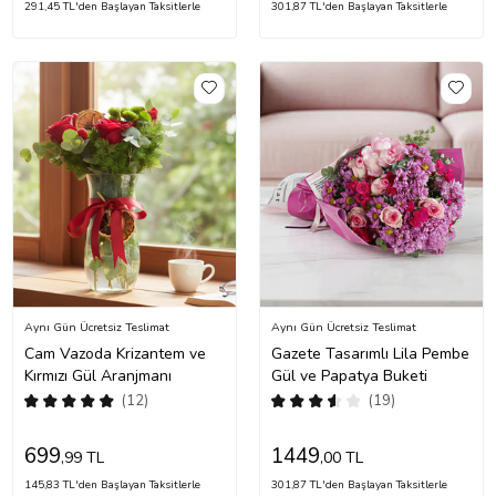
291,45 TL'den Başlayan Taksitlerle
301,87 TL'den Başlayan Taksitlerle
Aynı Gün Ücretsiz Teslimat
Aynı Gün Ücretsiz Teslimat
Cam Vazoda Krizantem ve
Gazete Tasarımlı Lila Pembe
Kırmızı Gül Aranjmanı
Gül ve Papatya Buketi
(12)
(19)
699
1449
,99 TL
,00 TL
145,83 TL'den Başlayan Taksitlerle
301,87 TL'den Başlayan Taksitlerle