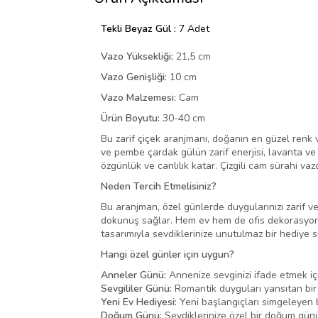
Tekli Beyaz Gül :
7 Adet
Vazo Yüksekliği:
21,5 cm
Vazo Genişliği:
10 cm
Vazo Malzemesi:
Cam
Ürün Boyutu:
30-40 cm
Bu zarif çiçek aranjmanı, doğanın en güzel renk 
ve pembe çardak gülün zarif enerjisi, lavanta ve 
özgünlük ve canlılık katar. Çizgili cam sürahi va
Neden Tercih Etmelisiniz?
Bu aranjman, özel günlerde duygularınızı zarif ve 
dokunuş sağlar. Hem ev hem de ofis dekorasyonund
tasarımıyla sevdiklerinize unutulmaz bir hediye 
Hangi özel günler için uygun?
Anneler Günü:
Annenize sevginizi ifade etmek içi
Sevgililer Günü:
Romantik duyguları yansıtan bir 
Yeni Ev Hediyesi:
Yeni başlangıçları simgeleyen b
Doğum Günü:
Sevdiklerinize özel bir doğum günü