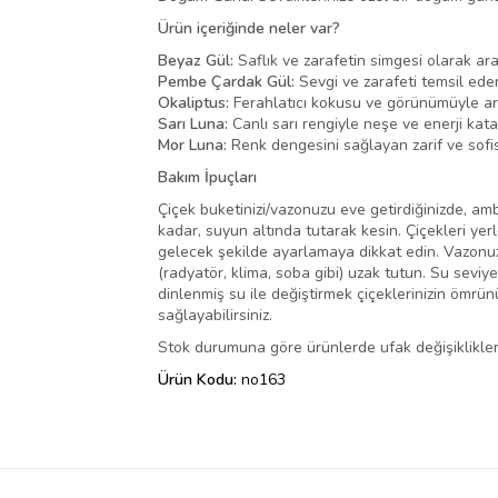
Ürün içeriğinde neler var?
Beyaz Gül:
Saflık ve zarafetin simgesi olarak ar
Pembe Çardak Gül:
Sevgi ve zarafeti temsil eden
Okaliptus:
Ferahlatıcı kokusu ve görünümüyle ara
Sarı Luna:
Canlı sarı rengiyle neşe ve enerji kat
Mor Luna:
Renk dengesini sağlayan zarif ve sofis
Bakım İpuçları
Çiçek buketinizi/vazonuzu eve getirdiğinizde, amba
kadar, suyun altında tutarak kesin. Çiçekleri yer
gelecek şekilde ayarlamaya dikkat edin. Vazonuza
(radyatör, klima, soba gibi) uzak tutun. Su seviy
dinlenmiş su ile değiştirmek çiçeklerinizin ömrü
sağlayabilirsiniz.
Stok durumuna göre ürünlerde ufak değişiklikler 
Ürün Kodu:
no163