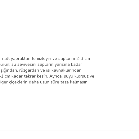
in alt yaprakları temizleyin ve saplarını 2-3 cm
urun; su seviyesini sapların yarısına kadar
ışığından, rüzgardan ve ısı kaynaklarından
5-1 cm kadar tekrar kesin. Ayrıca, suyu klorsuz ve
diğer çiçeklerin daha uzun süre taze kalmasını