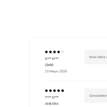
biraz daha 
S*** K***
İZMİR
15 Mayıs 2026
Görseldekin
T*** K***
ANKARA