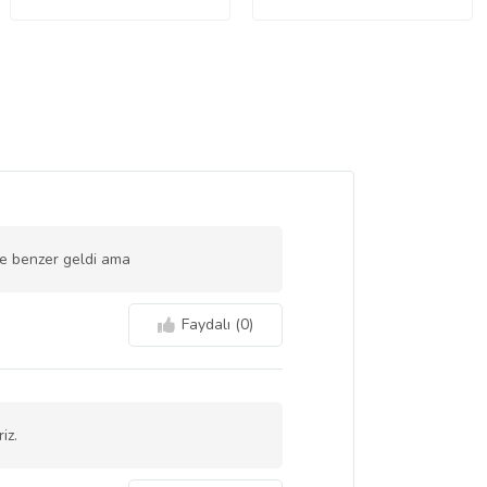
le benzer geldi ama
Faydalı (
0
)
iz.