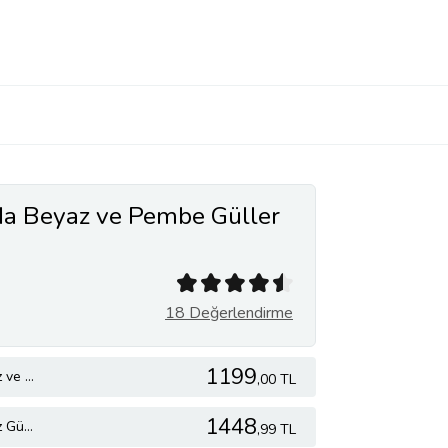
da Beyaz ve Pembe Güller
18 Değerlendirme
1199
Çizgili Cam Vazoda Beyaz ve Pembe Güller
,00 TL
1448
Çizgili Cam Vazoda Beyaz Gül ve Trüflü Gurme Lezzetler
,99 TL