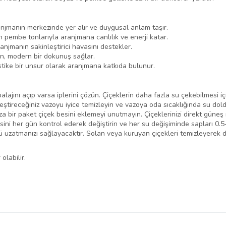
anjmanın merkezinde yer alır ve duygusal anlam taşır.
 pembe tonlarıyla aranjmana canlılık ve enerji katar.
njmanın sakinleştirici havasını destekler.
an, modern bir dokunuş sağlar.
tike bir unsur olarak aranjmana katkıda bulunur.
lajını açıp varsa iplerini çözün. Çiçeklerin daha fazla su çekebilmesi iç
leştireceğiniz vazoyu iyice temizleyin ve vazoya oda sıcaklığında su dold
 bir paket çiçek besini eklemeyi unutmayın. Çiçeklerinizi direkt güneş 
esini her gün kontrol ederek değiştirin ve her su değişiminde sapları 0.
nü uzatmanızı sağlayacaktır. Solan veya kuruyan çiçekleri temizleyerek 
olabilir.