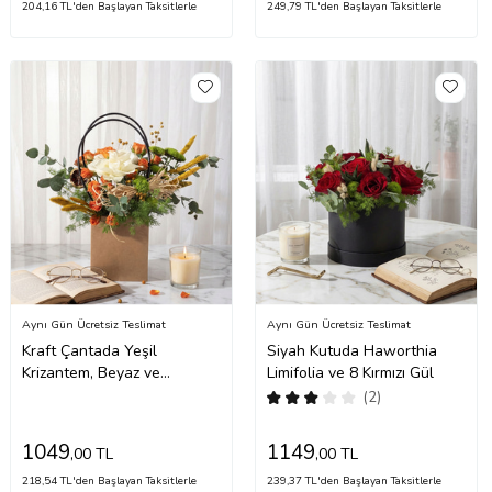
204,16 TL'den Başlayan Taksitlerle
249,79 TL'den Başlayan Taksitlerle
Aynı Gün Ücretsiz Teslimat
Aynı Gün Ücretsiz Teslimat
Kraft Çantada Yeşil
Siyah Kutuda Haworthia
Krizantem, Beyaz ve
Limifolia ve 8 Kırmızı Gül
Turuncu Güller
(2)
1049
1149
,00 TL
,00 TL
218,54 TL'den Başlayan Taksitlerle
239,37 TL'den Başlayan Taksitlerle