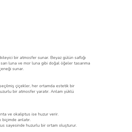
ileyici bir atmosfer sunar. Beyaz gülün saflığı
, sarı luna ve mor luna gibi doğal öğeler tasarıma
eçeneği sunar.
seçilmiş çiçekler, her ortamda estetik bir
uzurlu bir atmosfer yaratır. Anlam yüklü
ta ve okaliptus ise huzur verir.
 biçimde anlatır.
tus sayesinde huzurlu bir ortam oluşturur.