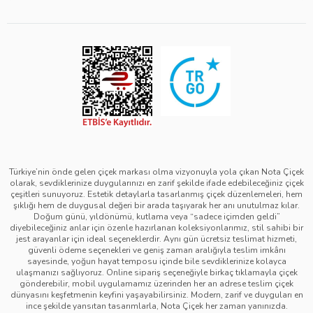
Teslimat İpuçları
Öğretmenler Günü Çiçekleri
Ürün Güvenliği
Görsel Kontrol Süreci
Yılbaşı Çiçekleri
Çerez Politikası
Ürün Sıralama Kriterleri
Kadınlar Günü Çiçekleri
Üyelik Sözleşmesi
Çiçek Bakımı
Sevgililer Günü Çiçekleri
Mesafeli Satış Sözleşmesi
Çiçek Notları
Anneler Günü Çiçekleri
Kurumsal Müşterilerimiz
Babalar Günü Çiçekleri
Türkiye’nin önde gelen çiçek markası olma vizyonuyla yola çıkan Nota Çiçek
olarak, sevdiklerinize duygularınızı en zarif şekilde ifade edebileceğiniz çiçek
çeşitleri sunuyoruz. Estetik detaylarla tasarlanmış çiçek düzenlemeleri, hem
şıklığı hem de duygusal değeri bir arada taşıyarak her anı unutulmaz kılar.
Doğum günü, yıldönümü, kutlama veya “sadece içimden geldi”
diyebileceğiniz anlar için özenle hazırlanan koleksiyonlarımız, stil sahibi bir
jest arayanlar için ideal seçeneklerdir. Aynı gün ücretsiz teslimat hizmeti,
güvenli ödeme seçenekleri ve geniş zaman aralığıyla teslim imkânı
sayesinde, yoğun hayat temposu içinde bile sevdiklerinize kolayca
ulaşmanızı sağlıyoruz. Online sipariş seçeneğiyle birkaç tıklamayla çiçek
gönderebilir, mobil uygulamamız üzerinden her an adrese teslim çiçek
dünyasını keşfetmenin keyfini yaşayabilirsiniz. Modern, zarif ve duyguları en
ince şekilde yansıtan tasarımlarla, Nota Çiçek her zaman yanınızda.