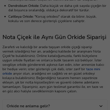
Dendrobium Orkide:
Daha küçük ve daha çok sayıda çiçeğin bir
dal boyunca sıralandığı, oldukça dekoratif bir türdür.
Cattleya Orkide:
"Korsaj orkidesi" olarak da bilinir, büyük,
kokulu ve son derece gösterişli çiçeklere sahiptir.
Nota Çiçek ile Aynı Gün Orkide Siparişi
Zarafeti ve kalıcılığı bir arada taşıyan orkide çiçeği siparişi
vermek istediğiniz her an, aradığınız kalitede bir aranjmanı Nota
Çiçek'te bulabilirsiniz. Online kataloğumuzda, farklı bütçelere
uygun orkide fiyatları ve onlarca butik tasarım sizi bekliyor. İster
sevgiliye orkide göndererek aşkınızı ilan edin, ister annenize kalıcı
bir hediye verin; ister gösterişli çok dallı, ister zarif bir
taze mini
orkide
arıyor olun, aradığınız en sağlıklı ve en güzel orkideyi
kolayca bulabilirsiniz. Beğendiğiniz tasarımı hemen sepetinize
ekleyin, şık bir notla kişiselleştirin ve güvenli ödeme adımlarını
tamamlayın. Siparişiniz, aynı gün teslimat garantisi ile, en taze ve
en göz alıcı haliyle sevdiklerinizin kapısını çalsın.
Orkide ne anlama gelir?