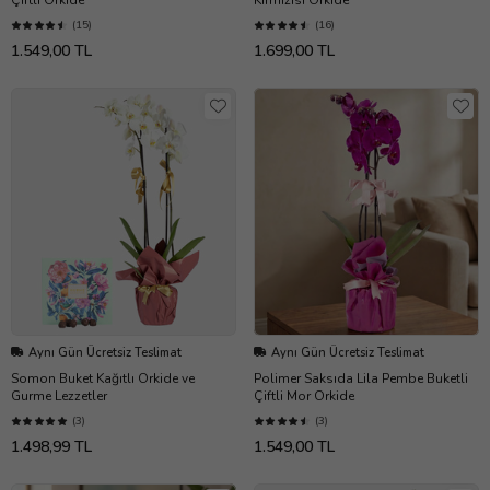
(15)
(16)
1.549,00 TL
1.699,00 TL
Aynı Gün Ücretsiz Teslimat
Aynı Gün Ücretsiz Teslimat
Somon Buket Kağıtlı Orkide ve
Polimer Saksıda Lila Pembe Buketli
Gurme Lezzetler
Çiftli Mor Orkide
(3)
(3)
1.498,99 TL
1.549,00 TL