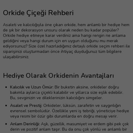
Orkide Çiçeği Rehberi
Asaleti ve kalıcılığıyla öne çıkan orkide, hem anlamlı bir hediye hem
de şık bir dekorasyon unsuru olarak neden bu kadar popüler?
Orkide hediye etmeye karar verdiniz ama hangi rengin ne anlama
geldiğini veya hangi durum için en uygun olduğunu mu merak
ediyorsunuz? Size özel hazırladığımız detaylı orkide seçim rehberi ile
siparişinizi oluşturmadan önce ihtiyaç duyduğunuz tüm bilgilere
ulaşabilirsiniz.
Hediye Olarak Orkidenin Avantajları
Kalıcılık ve Uzun Ömür:
Bir buketin aksine, orkideler doğru
bakımla aylarca çiçekli kalabilir ve yıllarca size eşlik edebilir.
Bu, sevginizin ve dileklerinizin kalıcılığını simgeler.
Asalet ve Prestij:
Orkideler, lüksün, zarafetin ve saygınlığın
evrensel sembolüdür. Özellikle yeni iş tebriği, yöneticiye hediye
veya resmi bir özür gibi durumlarda en doğru mesajı verir.
Anlam Derinliği:
Aşk, güzellik, masumiyet ve erdem gibi pek çok
derin ve pozitif anlam taşır. Bu da onu çok yönlü ve anlamlı bir