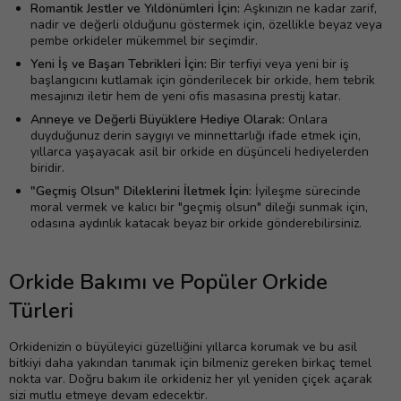
Romantik Jestler ve Yıldönümleri İçin:
Aşkınızın ne kadar zarif,
nadir ve değerli olduğunu göstermek için, özellikle beyaz veya
pembe orkideler mükemmel bir seçimdir.
Yeni İş ve Başarı Tebrikleri İçin:
Bir terfiyi veya yeni bir iş
başlangıcını kutlamak için gönderilecek bir orkide, hem tebrik
mesajınızı iletir hem de yeni ofis masasına prestij katar.
Anneye ve Değerli Büyüklere Hediye Olarak:
Onlara
duyduğunuz derin saygıyı ve minnettarlığı ifade etmek için,
yıllarca yaşayacak asil bir orkide en düşünceli hediyelerden
biridir.
"Geçmiş Olsun" Dileklerini İletmek İçin:
İyileşme sürecinde
moral vermek ve kalıcı bir "geçmiş olsun" dileği sunmak için,
odasına aydınlık katacak beyaz bir orkide gönderebilirsiniz.
Orkide Bakımı ve Popüler Orkide
Türleri
Orkidenizin o büyüleyici güzelliğini yıllarca korumak ve bu asil
bitkiyi daha yakından tanımak için bilmeniz gereken birkaç temel
nokta var. Doğru bakım ile orkideniz her yıl yeniden çiçek açarak
sizi mutlu etmeye devam edecektir.