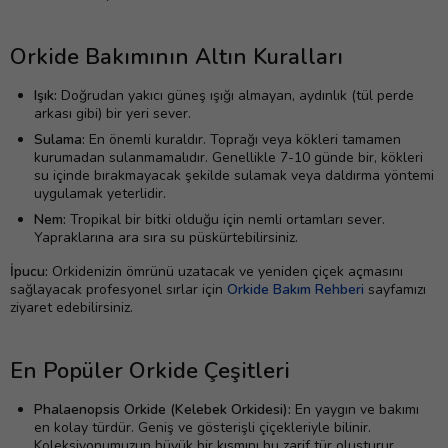
Orkide Bakımının Altın Kuralları
Işık:
Doğrudan yakıcı güneş ışığı almayan, aydınlık (tül perde
arkası gibi) bir yeri sever.
Sulama:
En önemli kuraldır. Toprağı veya kökleri tamamen
kurumadan sulanmamalıdır. Genellikle 7-10 günde bir, kökleri
su içinde bırakmayacak şekilde sulamak veya daldırma yöntemi
uygulamak yeterlidir.
Nem:
Tropikal bir bitki olduğu için nemli ortamları sever.
Yapraklarına ara sıra su püskürtebilirsiniz.
İpucu:
Orkidenizin ömrünü uzatacak ve yeniden çiçek açmasını
sağlayacak profesyonel sırlar için
Orkide Bakım Rehberi
sayfamızı
ziyaret edebilirsiniz.
En Popüler Orkide Çeşitleri
Phalaenopsis Orkide (Kelebek Orkidesi):
En yaygın ve bakımı
en kolay türdür. Geniş ve gösterişli çiçekleriyle bilinir.
Koleksiyonumuzun büyük bir kısmını bu zarif tür oluşturur.