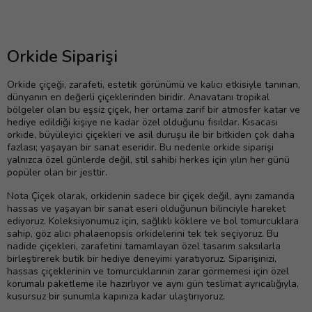
Orkide Siparişi
Orkide çiçeği, zarafeti, estetik görünümü ve kalıcı etkisiyle tanınan,
dünyanın en değerli çiçeklerinden biridir. Anavatanı tropikal
bölgeler olan bu eşsiz çiçek, her ortama zarif bir atmosfer katar ve
hediye edildiği kişiye ne kadar özel olduğunu fısıldar. Kısacası
orkide, büyüleyici çiçekleri ve asil duruşu ile bir bitkiden çok daha
fazlası; yaşayan bir sanat eseridir. Bu nedenle orkide siparişi
yalnızca özel günlerde değil, stil sahibi herkes için yılın her günü
popüler olan bir jesttir.
Nota Çiçek olarak, orkidenin sadece bir çiçek değil, aynı zamanda
hassas ve yaşayan bir sanat eseri olduğunun bilinciyle hareket
ediyoruz. Koleksiyonumuz için, sağlıklı köklere ve bol tomurcuklara
sahip, göz alıcı phalaenopsis orkidelerini tek tek seçiyoruz. Bu
nadide çiçekleri, zarafetini tamamlayan özel tasarım saksılarla
birleştirerek butik bir hediye deneyimi yaratıyoruz. Siparişinizi,
hassas çiçeklerinin ve tomurcuklarının zarar görmemesi için özel
korumalı paketleme ile hazırlıyor ve aynı gün teslimat ayrıcalığıyla,
kusursuz bir sunumla kapınıza kadar ulaştırıyoruz.