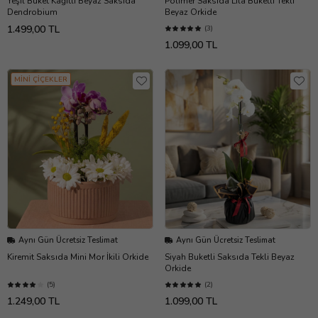
Yeşil Buket Kağıtlı Beyaz Saksıda
Polimer Saksıda Lila Buketli Tekli
Dendrobium
Beyaz Orkide
1.499,00 TL
(3)
1.099,00 TL
MİNİ ÇİÇEKLER
Aynı Gün Ücretsiz Teslimat
Aynı Gün Ücretsiz Teslimat
Kiremit Saksıda Mini Mor İkili Orkide
Siyah Buketli Saksıda Tekli Beyaz
Orkide
(5)
(2)
1.249,00 TL
1.099,00 TL