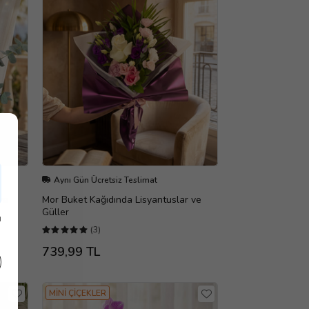
Aynı Gün Ücretsiz Teslimat
ve
Mor Buket Kağıdında Lisyantuslar ve
Güller
ı
(3)
739,99 TL
MİNİ ÇİÇEKLER