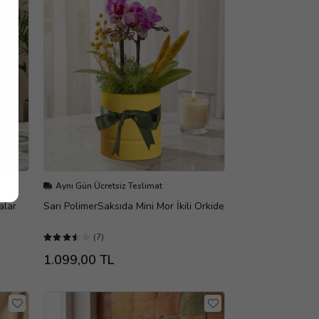
Aynı Gün Ücretsiz Teslimat
alar
Sarı PolimerSaksıda Mini Mor İkili Orkide
(7)
1.099,00 TL