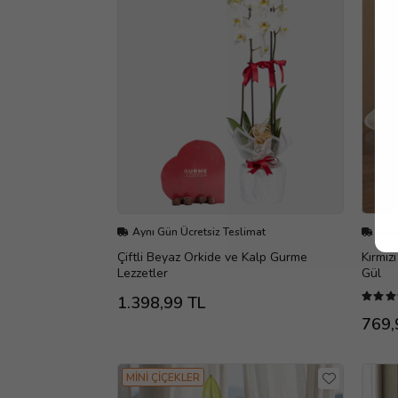
Aynı Gün Ücretsiz Teslimat
Aynı
Çiftli Beyaz Orkide ve Kalp Gurme
Kırmız
Lezzetler
Gül
1.398,99 TL
769,
MİNİ ÇİÇEKLER