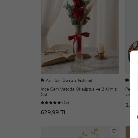
Aynı Gün Ücretsiz Teslimat
Aynı
İnce Cam Vazoda Okaliptus ve 2 Kırmızı
Pembe 
Gül
ve Gur
(15)
1.66
629,99 TL