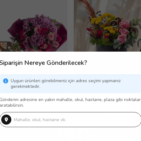
Siparişin Nereye Gönderilecek?
Uygun ürünleri görebilmeniz için adres seçimi yapmanız
 Gün Ücretsiz Teslimat
Aynı Gün Ücretsiz Teslimat
gerekmektedir.
Buket Kağıtlı Karışık Aranjman
Siyah Kutuda Sarı Top Krizantem 
me Lezzetler
Pembe Güller
Gönderim adresine en yakın mahalle, okul, hastane, plaza gibi noktalar
(2)
aratabilirsin.
8,99 TL
1.049,00 TL