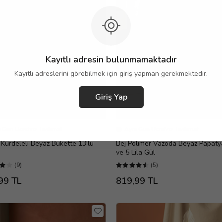
Kayıtlı adresin bulunmamaktadır
Kayıtlı adreslerini görebilmek için giriş yapman gerekmektedir.
Giriş Yap
 Gün Ücretsiz Teslimat
Aynı Gün Ücretsiz Teslimat
ı Kurdeleli Beyaz Bukette 13'lü
Bej Polimer Vazoda Beyaz Papaty
ve 5 Lila Gül
(9)
(5)
99 TL
819,99 TL