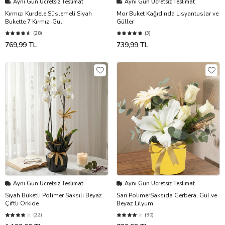
Aynı Gün Ücretsiz Teslimat
Aynı Gün Ücretsiz Teslimat
Kırmızı Kurdele Süslemeli Siyah
Mor Buket Kağıdında Lisyantuslar ve
Bukette 7 Kırmızı Gül
Güller
(28)
(3)
769,99 TL
739,99 TL
Aynı Gün Ücretsiz Teslimat
Aynı Gün Ücretsiz Teslimat
Siyah Buketli Polimer Saksılı Beyaz
Sarı PolimerSaksıda Gerbera, Gül ve
Çiftli Orkide
Beyaz Lilyum
(22)
(90)