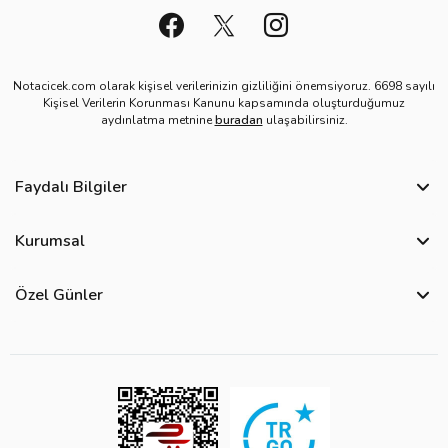
Notacicek.com olarak kişisel verilerinizin gizliliğini önemsiyoruz. 6698 sayılı
Kişisel Verilerin Korunması Kanunu kapsamında oluşturduğumuz
aydınlatma metnine
buradan
ulaşabilirsiniz.
Faydalı Bilgiler
Sıkça Sorulan Sorular
Kurumsal
Bize Ulaşın
Hakkımızda
Site Haritası
Özel Günler
Kişisel Verilerin Korunması ve Gizlilik Politikası
Teslimat İpuçları
Öğretmenler Günü Çiçekleri
Ürün Güvenliği
Görsel Kontrol Süreci
Yılbaşı Çiçekleri
Çerez Politikası
Ürün Sıralama Kriterleri
Kadınlar Günü Çiçekleri
Üyelik Sözleşmesi
Çiçek Bakımı
Sevgililer Günü Çiçekleri
Mesafeli Satış Sözleşmesi