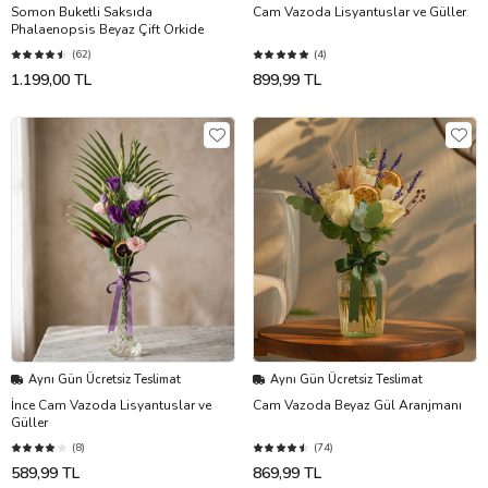
Somon Buketli Saksıda
Cam Vazoda Lisyantuslar ve Güller
Phalaenopsis Beyaz Çift Orkide
(62)
(4)
1.199,00 TL
899,99 TL
Aynı Gün Ücretsiz Teslimat
Aynı Gün Ücretsiz Teslimat
İnce Cam Vazoda Lisyantuslar ve
Cam Vazoda Beyaz Gül Aranjmanı
Güller
(8)
(74)
589,99 TL
869,99 TL