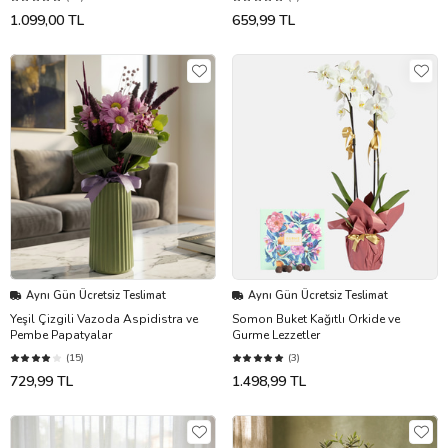
1.099,00 TL
659,99 TL
Aynı Gün Ücretsiz Teslimat
Aynı Gün Ücretsiz Teslimat
Yeşil Çizgili Vazoda Aspidistra ve
Somon Buket Kağıtlı Orkide ve
Pembe Papatyalar
Gurme Lezzetler
(15)
(3)
729,99 TL
1.498,99 TL