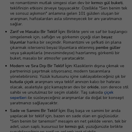
ve romantizmin mutlak simgesi olan dev bir
kırmızı gül buketi
,
teklifinizin etkisini zirveye taşıyacaktır. Özellikle "Sen benim tek
ve sonsuz aşkımsın" anlamına gelen 101 gülden oluşan bir
aranjman, hafızalardan asla silinmeyecek bir anı yaratmanızı
sağlar.
Zarif ve Masalsı Bir Teklif İçin:
Birlikte yeni ve saf bir başlangıcı
simgelemek için, saflığın ve görkemin çiçeği olan
beyaz
lilyumlar
harika bir seçimdir. Romantizmi ve şefkati ön plana
çıkarmak isterseniz beyaz lilyumlara eklenmiş
pembe güller
veya şakayıklarla (mevsimindeyse) hazırlanmış görkemli bir
buket, masalsı bir atmosfer yaratacaktır.
Modern ve Sıra Dışı Bir Teklif İçin:
Klasiklerin dışına çıkmak ve
partnerinizi şaşırtmak istiyorsanız, modern tasarımlara
yönelebilirsiniz. Yüzük kutusunu içine saklayabileceğiniz şık bir
kutuda çiçek
aranjmanı veya teklif anınızın kalıcı bir hatırası
olacak, asaletiyle göz kamaştıran dev bir
orkide
, son derece stil
sahibi ve unutulmaz bir seçim olabilir. Taş saksıda
çiçek
sepetleri
ile süsleyeceğiniz aranjmanlar da doğal bir konsept
yaratmanızı sağlayacaktır.
Sade ve Samimi Bir Teklif İçin:
Baş başa ve samimi bir anda
yapılacak bir teklif için, bazen en sade olan en güçlüsüdür.
"Sen benim bir tanemsin" mesajını en net şekilde veren, tek bir
adet, uzun saplı, kusursuz bir
kırmızı gül
, yüzüğünüzle birlikte
sunabileceğiniz en zarif ve anlamlı jest olabilir.