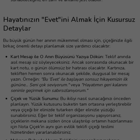
Hayatınızın "Evet"ini Almak İçin Kusursuz
Detaylar
Bu büyük günün her anının mükemmel olması için, çiçeğinizle ilgili
birkaç önemli detayı planlamak size yardımcı olacaktır:
Kart Mesajı ile O Anın Büyüsünü Yazıya Dökün:
Teklif anında
asıl mesajı siz söyleyeceksiniz. Ancak sonrasında okunacak bir
kart notu, o günün ölümsüz bir hatırası olacaktır. Kartınıza,
tekliften hemen sonra okunacak şekilde, duygusal bir mesaj
yazın. Örneğin:
"Bu 'Evet' ile başlayan sonsuz hikayemizin ilk
gününe... Seni çok seviyorum."
veya
"Hayatımın geri kalanını
seninle geçirmek için sabırsızlanıyorum."
Çiçek ve Yüzük Sunumu:
Bu ikiliyi nasıl sunacağınızı önceden
planlayın. Yüzük kutusunu buketin tam ortasına yerleştirebilir
veya çiçeği bir elinizde tutarken diğer elinizle yüzüğü
sunabilirsiniz. Eğer bir teklif organizasyonu yapıyorsanız,
çiçeklerin mekana sizden önce ulaştırılıp ortamın hazırlanması
için Nota Çiçek'in aynı gün evlilik teklifi çiçeği teslimi
hizmetinden yararlanabilirsiniz.