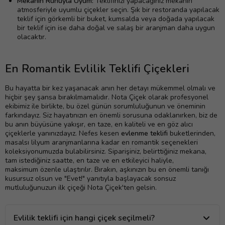
Mekanın Ruhuyla Uyum:
Teklifinizi yapacağınız mekanın
atmosferiyle uyumlu çiçekler seçin. Şık bir restoranda yapılacak
teklif için görkemli bir buket, kumsalda veya doğada yapılacak
bir teklif için ise daha doğal ve salaş bir aranjman daha uygun
olacaktır.
En Romantik Evlilik Teklifi Çiçekleri
Bu hayatta bir kez yaşanacak anın her detayı mükemmel olmalı ve
hiçbir şey şansa bırakılmamalıdır. Nota Çiçek olarak profesyonel
ekibimiz ile birlikte, bu özel günün sorumluluğunun ve öneminin
farkındayız. Siz hayatınızın en önemli sorusuna odaklanırken, biz de
bu anın büyüsüne yakışır, en taze, en kaliteli ve en göz alıcı
çiçeklerle yanınızdayız. Nefes kesen
evlenme teklifi
buketlerinden,
masalsı lilyum aranjmanlarına kadar en romantik seçenekleri
koleksiyonumuzda bulabilirsiniz. Siparişiniz, belirttiğiniz mekana,
tam istediğiniz saatte, en taze ve en etkileyici haliyle,
maksimum özenle ulaştırılır. Bırakın, aşkınızın bu en önemli tanığı
kusursuz olsun ve "Evet!" yanıtıyla başlayacak sonsuz
mutluluğunuzun ilk çiçeği Nota Çiçek'ten gelsin.
Evlilik teklifi için hangi çiçek seçilmeli?