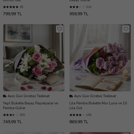
(6)
(11)
799,99 TL
959,99 TL
Aynı Gün Ücretsiz Teslimat
Aynı Gün Ücretsiz Teslimat
Yeşil Bukette Beyaz Papatyalar ve
Lila Pembe Bukette Mor Luna ve 10
Pembe Güller
Lila Gül
(53)
(45)
749,99 TL
869,99 TL