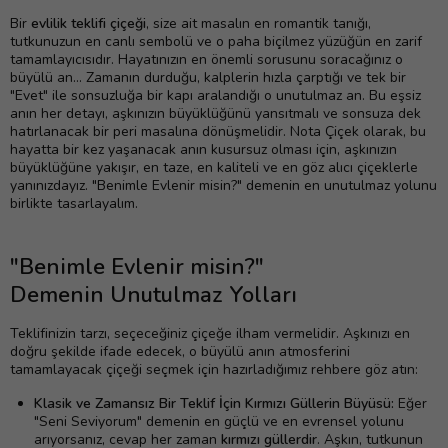
Bir
evlilik teklifi çiçeği
, size ait masalın en romantik tanığı,
tutkunuzun en canlı sembolü ve o paha biçilmez yüzüğün en zarif
tamamlayıcısıdır. Hayatınızın en önemli sorusunu soracağınız o
büyülü an... Zamanın durduğu, kalplerin hızla çarptığı ve tek bir
"Evet" ile sonsuzluğa bir kapı aralandığı o unutulmaz an. Bu eşsiz
anın her detayı, aşkınızın büyüklüğünü yansıtmalı ve sonsuza dek
hatırlanacak bir peri masalına dönüşmelidir. Nota Çiçek olarak, bu
hayatta bir kez yaşanacak anın kusursuz olması için, aşkınızın
büyüklüğüne yakışır, en taze, en kaliteli ve en göz alıcı çiçeklerle
yanınızdayız. "Benimle Evlenir misin?" demenin en unutulmaz yolunu
birlikte tasarlayalım.
"Benimle Evlenir misin?"
Demenin Unutulmaz Yolları
Teklifinizin tarzı, seçeceğiniz çiçeğe ilham vermelidir. Aşkınızı en
doğru şekilde ifade edecek, o büyülü anın atmosferini
tamamlayacak çiçeği seçmek için hazırladığımız rehbere göz atın:
Klasik ve Zamansız Bir Teklif İçin Kırmızı Güllerin Büyüsü:
Eğer
"Seni Seviyorum" demenin en güçlü ve en evrensel yolunu
arıyorsanız, cevap her zaman
kırmızı güllerdir
. Aşkın, tutkunun