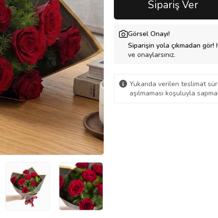
Sipariş Ver
Görsel Onayı!
Siparişin yola çıkmadan gör!
H
ve onaylarsınız.
Yukarıda verilen teslimat sür
aşılmaması koşuluyla sapmal