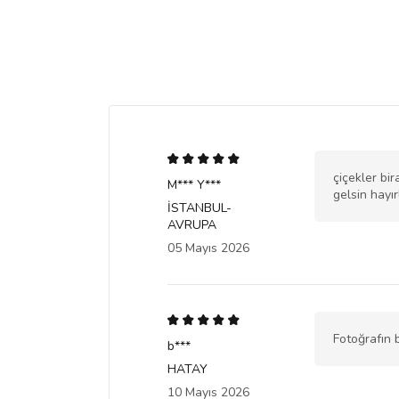
çiçekler bi
M*** Y***
gelsin hayır
İSTANBUL-
AVRUPA
05 Mayıs 2026
Fotoğrafın b
b***
HATAY
10 Mayıs 2026