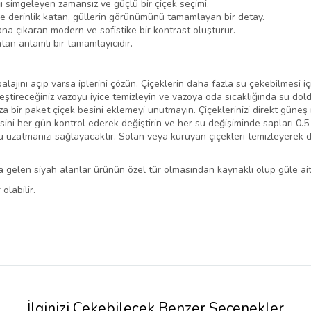
ğı simgeleyen zamansız ve güçlü bir çiçek seçimi.
 derinlik katan, güllerin görünümünü tamamlayan bir detay.
lana çıkaran modern ve sofistike bir kontrast oluşturur.
tan anlamlı bir tamamlayıcıdır.
lajını açıp varsa iplerini çözün. Çiçeklerin daha fazla su çekebilmesi iç
leştireceğiniz vazoyu iyice temizleyin ve vazoya oda sıcaklığında su dold
 bir paket çiçek besini eklemeyi unutmayın. Çiçeklerinizi direkt güneş 
esini her gün kontrol ederek değiştirin ve her su değişiminde sapları 0.
nü uzatmanızı sağlayacaktır. Solan veya kuruyan çiçekleri temizleyerek 
 gelen siyah alanlar ürünün özel tür olmasından kaynaklı olup güle ait
olabilir.
İlginizi Çekebilecek Benzer Seçenekler