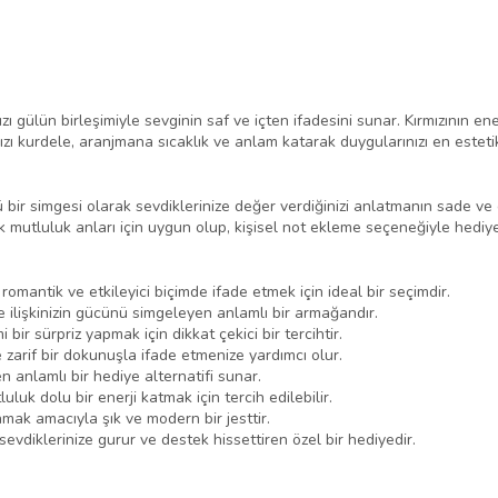
mızı gülün birleşimiyle sevginin saf ve içten ifadesini sunar. Kırmızının en
ızı kurdele, aranjmana sıcaklık ve anlam katarak duygularınızı en esteti
ü bir simgesi olarak sevdiklerinize değer verdiğinizi anlatmanın sade ve e
 mutluluk anları için uygun olup, kişisel not ekleme seçeneğiyle hediyen
 romantik ve etkileyici biçimde ifade etmek için ideal bir seçimdir.
e ilişkinizin gücünü simgeleyen anlamlı bir armağandır.
ir sürpriz yapmak için dikkat çekici bir tercihtir.
e zarif bir dokunuşla ifade etmenize yardımcı olur.
 anlamlı bir hediye alternatifi sunar.
luk dolu bir enerji katmak için tercih edilebilir.
mak amacıyla şık ve modern bir jesttir.
evdiklerinize gurur ve destek hissettiren özel bir hediyedir.