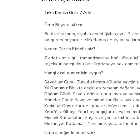
Tekli Kırmızı Gül :
7 Adet
Ürün Boyutu:
40 cm
Bu özel tasarım, siyahın derinliğiyle çevrili 7 kır
bir görünüm yaratır. Mirkeladus detayları ve kırm
Neden Tercih Etmelisiniz?
7 adet kırmızı gül, romantizmin ve bağlılığın güçl
teşekkür, sevgi dolu bir sürpriz veya beklenmedik
Hangi özel günler için uygun?
Sevgililer Günü:
Tutkulu kırmızı güllerle sevginizi
Yıl Dönümü:
Birlikte geçirilen zamanın değerini v
Doğum Günü:
Sevdiklerinize unutulmaz ve samimi b
Anneler Günü:
Sevgi ve minnettarlığınızı sıcak v
Kadınlar Günü:
Zarafet, güç ve değeri temsil eden
Yeni Yıl / Yılbaşı:
Yeni başlangıçlara sevgi ve mutlu
Meslek Kutlamaları:
Başarı ve yeni adımları kutla
Mezuniyet Kutlaması:
Yeni bir hayata adım atan s
Ürün içeriğinde neler var?