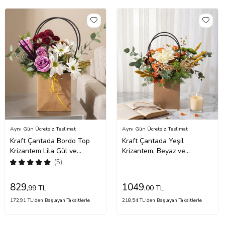
Aynı Gün Ücretsiz Teslimat
Aynı Gün Ücretsiz Teslimat
Kraft Çantada Bordo Top
Kraft Çantada Yeşil
Krizantem Lila Gül ve
Krizantem, Beyaz ve
Papatya
Turuncu Güller
(5)
829
1049
,99 TL
,00 TL
172,91 TL'den Başlayan Taksitlerle
218,54 TL'den Başlayan Taksitlerle