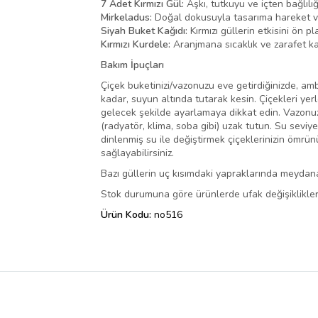
7 Adet Kırmızı Gül:
Aşkı, tutkuyu ve içten bağlılı
Mirkeladus:
Doğal dokusuyla tasarıma hareket ve
Siyah Buket Kağıdı:
Kırmızı güllerin etkisini ön p
Kırmızı Kurdele:
Aranjmana sıcaklık ve zarafet ka
Bakım İpuçları
Çiçek buketinizi/vazonuzu eve getirdiğinizde, amba
kadar, suyun altında tutarak kesin. Çiçekleri yer
gelecek şekilde ayarlamaya dikkat edin. Vazonuza
(radyatör, klima, soba gibi) uzak tutun. Su seviy
dinlenmiş su ile değiştirmek çiçeklerinizin ömrü
sağlayabilirsiniz.
Bazı güllerin uç kısımdaki yapraklarında meydana
Stok durumuna göre ürünlerde ufak değişiklikler 
Ürün Kodu:
no516