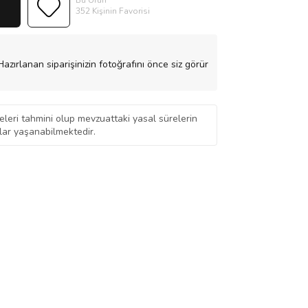
Bu Ürün
352 Kişinin Favorisi
azırlanan siparişinizin fotoğrafını önce siz görür
eleri tahmini olup mevzuattaki yasal sürelerin
ar yaşanabilmektedir.