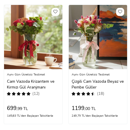
Aynı Gün Ücretsiz Teslimat
Aynı Gün Ücretsiz Teslimat
Cam Vazoda Krizantem ve
Çizgili Cam Vazoda Beyaz ve
Kırmızı Gül Aranjmanı
Pembe Güller
(12)
(18)
699
1199
,99 TL
,00 TL
145,83 TL'den Başlayan Taksitlerle
249,79 TL'den Başlayan Taksitlerle