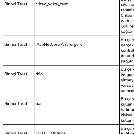
Birinci Taraf
criteo_write_test
cihazla
tanımla
Criteo 
web si
ilgili 
sağlam
Bu çere
Birinci Taraf
.AspNetCore.Antiforgery
gerçek 
kontro
dolandı
sağlar.
Bu çer
Birinci Taraf
dfip
ve gönd
girmeye
varsay
amacıyl
Bu çere
Birinci Taraf
bai
kullanı
hatırla
kişisel
kullanı
Bu çer
Birinci Taraf
CHTBT_Options
bağlana