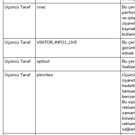
Üçüncü Taraf
cnac
Bu çer
perfor
ve iyil
ziyaret
kaynak
kullanı
Üçüncü Taraf
VISITOR_INFO1_LIVE
Bu çere
görüntü
etmek i
Üçüncü Taraf
optout
Bu çer
faaliyet
Üçüncü Taraf
ptrcriteo
Üçüncü
ziyaret
hedefl
tanıyan
benzers
Bu eşl
reklam
zamanl
kolayl
reklam
sağlanı