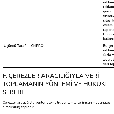
reklam
reklaml
görünt
tıklad
sitesi 
eyleml
raporl
Double
kullanıl
Üçüncü Taraf
CMPRO
Bu çer
reklam
fazla 
ziyare
veri to
F. ÇEREZLER ARACILIĞIYLA VERİ
TOPLAMANIN YÖNTEMİ VE HUKUKİ
SEBEBİ
Çerezler aracılığıyla veriler otomatik yöntemlerle (insan müdahalesi
olmaksızın) toplanır.