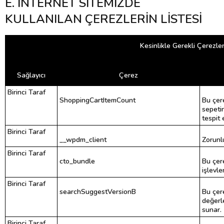
E.
İNTERNET SİTEMİZDE
KULLANILAN ÇEREZLERİN LİSTESİ
Kesinlikle Gerekli Çerezle
Sağlayıcı
Çerez
Birinci Taraf
ShoppingCartItemCount
Bu çere
sepetin
tespit 
Birinci Taraf
__wpdm_client
Zorunl
Birinci Taraf
cto_bundle
Bu çer
işlevle
Birinci Taraf
searchSuggestVersionB
Bu çer
değerl
sunar.
Birinci Taraf