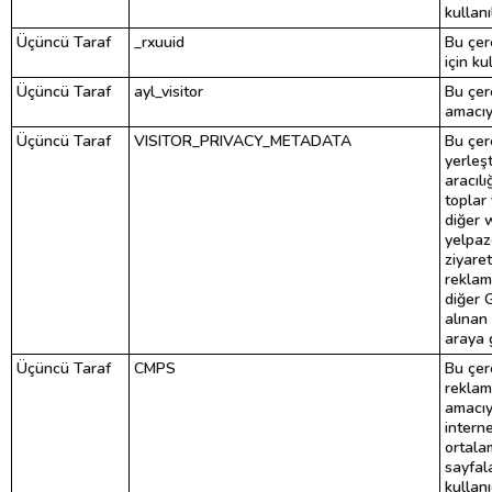
kullanıl
Üçüncü Taraf
_rxuuid
Bu çere
için kul
Üçüncü Taraf
ayl_visitor
Bu çer
amacıyl
Üçüncü Taraf
VISITOR_PRIVACY_METADATA
Bu çer
yerleşt
aracılı
toplar 
diğer w
yelpa
ziyaret
reklam
diğer 
alınan 
araya g
Üçüncü Taraf
CMPS
Bu çer
reklam
amacıyl
interne
ortala
sayfala
kullan