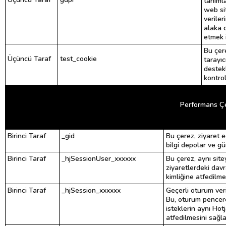
tanıml
web si
veriler
alaka 
etmek i
Bu çere
Üçüncü Taraf
test_cookie
tarayıc
destek
kontrol
Performans Çe
Birinci Taraf
_gid
Bu çerez, ziyaret e
bilgi depolar ve gü
Birinci Taraf
_hjSessionUser_xxxxxx
Bu çerez, aynı site
ziyaretlerdeki davr
kimliğine atfedilme
Birinci Taraf
_hjSession_xxxxxx
Geçerli oturum veri
Bu, oturum pencere
isteklerin aynı Ho
atfedilmesini sağla