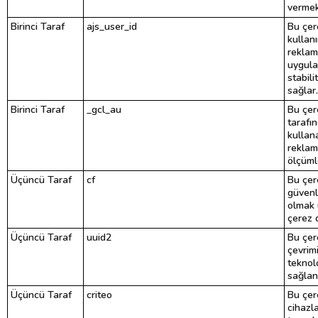
vermek)
Birinci Taraf
ajs_user_id
Bu çere
kullanı
reklam
uygula
stabil
sağlar.
Birinci Taraf
_gcl_au
Bu çer
tarafı
kullan
reklam 
ölçümle
Üçüncü Taraf
cf
Bu çer
güvenl
olmak 
çerez 
Üçüncü Taraf
uuid2
Bu çer
çevrimi
teknolo
sağlanm
Üçüncü Taraf
criteo
Bu çer
cihazla