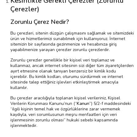
Kesinlikle Gerekli Çerezler (Zorunlu
Çerezler)
Zorunlu Çerez Nedir?
Bu çerezleri, sitenin düzgün çalışmasını sağlamak ve sitemizdeki
ürün ve hizmetlerimizi sunabilmek için kullanıyoruz. İnternet
sitemizin bir sayfasında gezinmenize ve hesabınıza giriş
yapabilmenize yarayan çerezler zorunlu çerezlerdir.
Zorunlu çerezler genellikle bir kişisel veri toplamaz ve
kullanmaz, ancak internet sitesinin sizi diğer tüm ziyaretçilerden
ayırt etmesine olanak tanıyan benzersiz bir kimlik kodu
içerebilir. Bu kimlik kodları, oturumu sürdürmek ve internet
sitesinde talep ettiğiniz işlevleri etkinleştirmek amacıyla
kullanılır.
Bu çerezler aracılığıyla toplanan kişisel verileriniz, Kişisel
Verilerin Korunması Kanunu’nun (“
Kanun
”) 5/2-f maddesindeki
“ilgili kişinin temel hak ve özgürlüklerine zarar vermemek
kaydıyla, veri sorumlusunun meşru menfaatleri için veri
işlenmesinin zorunlu olması” hukuki sebebi kapsamında
işlenmektedir.