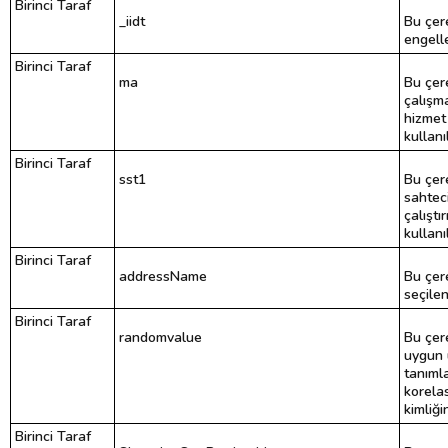
Birinci Taraf
_iidt
Bu çer
engelle
Birinci Taraf
ma
Bu çer
çalışm
hizmet
kullanı
Birinci Taraf
sst1
Bu çer
sahteci
çalışt
kullanıl
Birinci Taraf
addressName
Bu çere
seçilen
Birinci Taraf
randomvalue
Bu çere
uygun 
tanımla
korela
kimliğin
Birinci Taraf