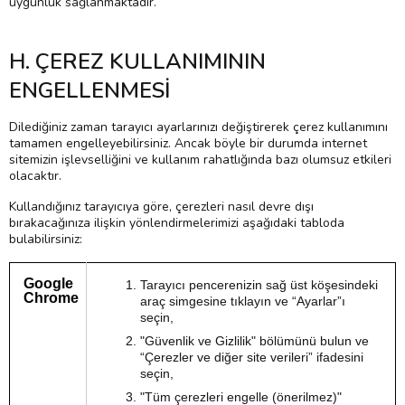
uygunluk sağlanmaktadır.
H. ÇEREZ KULLANIMININ
ENGELLENMESİ
Dilediğiniz zaman tarayıcı ayarlarınızı değiştirerek çerez kullanımını
tamamen engelleyebilirsiniz. Ancak böyle bir durumda internet
sitemizin işlevselliğini ve kullanım rahatlığında bazı olumsuz etkileri
olacaktır.
Kullandığınız tarayıcıya göre, çerezleri nasıl devre dışı
bırakacağınıza ilişkin yönlendirmelerimizi aşağıdaki tabloda
bulabilirsiniz:
Google
Tarayıcı pencerenizin sağ üst köşesindeki
Chrome
araç simgesine tıklayın ve “Ayarlar”ı
seçin,
"Güvenlik ve Gizlilik" bölümünü bulun ve
“Çerezler ve diğer site verileri” ifadesini
seçin,
"Tüm çerezleri engelle (önerilmez)"