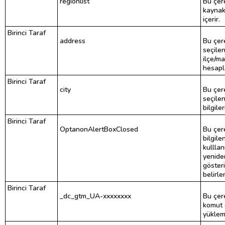
regionlist
Bu çer
kaynakl
içerir.
Birinci Taraf
address
Bu çere
seçile
ilçe/ma
hesapl
Birinci Taraf
city
Bu çere
seçile
bilgiler
Birinci Taraf
OptanonAlertBoxClosed
Bu çere
bilgil
kulllan
yeniden
göster
belirle
Birinci Taraf
_dc_gtm_UA-xxxxxxxx
Bu çere
komut 
yükleme