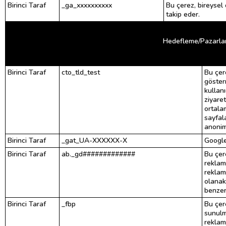
Birinci Taraf
_ga_xxxxxxxxxx
Bu çerez, bireysel
takip eder.
Hedefleme/Pazarla
Birinci Taraf
cto_tld_test
Bu çer
göster
kullanı
ziyaret
ortala
sayfal
anonim
Birinci Taraf
_gat_UA-XXXXXX-X
Google
Birinci Taraf
ab._gd#############
Bu çer
reklamc
reklam
olanak 
benzers
Birinci Taraf
_fbp
Bu çer
sunulm
reklam