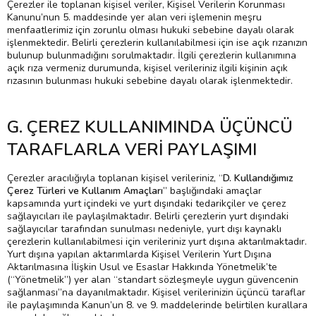
Çerezler ile toplanan kişisel veriler, Kişisel Verilerin Korunması
Kanunu’nun 5. maddesinde yer alan veri işlemenin meşru
menfaatlerimiz için zorunlu olması hukuki sebebine dayalı olarak
işlenmektedir. Belirli çerezlerin kullanılabilmesi için ise açık rızanızın
bulunup bulunmadığını sorulmaktadır. İlgili çerezlerin kullanımına
açık rıza vermeniz durumunda, kişisel verileriniz ilgili kişinin açık
rızasının bulunması hukuki sebebine dayalı olarak işlenmektedir.
G. ÇEREZ KULLANIMINDA ÜÇÜNCÜ
TARAFLARLA VERİ PAYLAŞIMI
Çerezler aracılığıyla toplanan kişisel verileriniz, “
D. Kullandığımız
Çerez Türleri ve Kullanım Amaçları
” başlığındaki amaçlar
kapsamında yurt içindeki ve yurt dışındaki tedarikçiler ve çerez
sağlayıcıları ile paylaşılmaktadır. Belirli çerezlerin yurt dışındaki
sağlayıcılar tarafından sunulması nedeniyle, yurt dışı kaynaklı
çerezlerin kullanılabilmesi için verileriniz yurt dışına aktarılmaktadır.
Yurt dışına yapılan aktarımlarda Kişisel Verilerin Yurt Dışına
Aktarılmasına İlişkin Usul ve Esaslar Hakkında Yönetmelik’te
(“Yönetmelik”) yer alan “standart sözleşmeyle uygun güvencenin
sağlanması”na dayanılmaktadır. Kişisel verilerinizin üçüncü taraflar
ile paylaşımında Kanun’un 8. ve 9. maddelerinde belirtilen kurallara