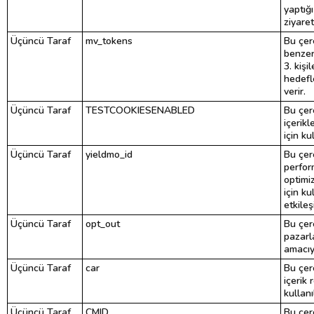
yaptığı
ziyaret
Üçüncü Taraf
mv_tokens
Bu çere
benzer
3. kişi
hedefl
verir.
Üçüncü Taraf
TESTCOOKIESENABLED
Bu çere
içerikl
için kul
Üçüncü Taraf
yieldmo_id
Bu çer
perfor
optimi
için ku
etkileş
Üçüncü Taraf
opt_out
Bu çer
pazarl
amacıyl
Üçüncü Taraf
car
Bu çere
içerik 
kullanıl
Üçüncü Taraf
CMID
Bu çer