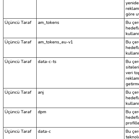
yenide
reklam
göre uy
Üçüncü Taraf
am_tokens
Bu çer
hedefl
kullanı
Üçüncü Taraf
am_tokens_eu-v1
Bu çer
hedefl
kullanı
Üçüncü Taraf
data-c-ts
Bu çere
sitele
veri to
reklam
getirme
Üçüncü Taraf
anj
Bu çer
hedefl
kullanı
Üçüncü Taraf
dpm
Bu çer
hedefl
profil
Üçüncü Taraf
data-c
Bu çer
teknolo