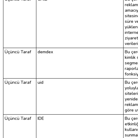
reklam
amacıy
sitesi
süre v
yüklend
interne
ziyaret
veriler
Üçüncü Taraf
demdex
Bu çere
kimlik
segme
raporl
fonksiy
Üçüncü Taraf
uid
Bu çer
yoluyl
siteler
yenide
reklam
göre uy
Üçüncü Taraf
IDE
Bu çer
etkinli
kullan
sunmak