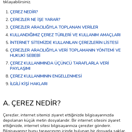
tıklayabilirsiniz.
ÇEREZ NEDİR?
ÇEREZLER NE İŞE YARAR?
ÇEREZLER ARACILIĞIYLA TOPLANAN VERİLER
KULLANDIĞIMIZ ÇEREZ TÜRLERİ VE KULLANIM AMAÇLARI
İNTERNET SİTEMİZDE KULLANILAN ÇEREZLERİN LİSTESİ
ÇEREZLER ARACILIĞIYLA VERİ TOPLAMANIN YÖNTEMİ VE
HUKUKİ SEBEBİ
ÇEREZ KULLANIMINDA ÜÇÜNCÜ TARAFLARLA VERİ
PAYLAŞIMI
ÇEREZ KULLANIMININ ENGELLENMESİ
İLGİLİ KİŞİ HAKLARI
A. ÇEREZ NEDİR?
Çerezler, internet sitemizi ziyaret ettiğinizde bilgisayarınızda
depolanan küçük metin dosyalarıdır. Bir internet sitesini ziyaret
ettiğinizde, internet sitesi bilgisayarınıza çerezler gönderir.
Bilgisayarınız bunu tarayıcınızın içinde bulunan bir dosyada saklar.