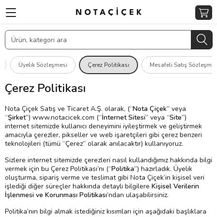
Üyelik Sözleşmesi
Çerez Politikası
Mesafeli Satış Sözleşmes
Çerez Politikası
Nota Çiçek Satış ve Ticaret A.Ş. olarak, (“
Nota Çiçek
” veya
“
Şirket
”) www.notacicek.com (“
İnternet Sitesi
” veya “
Site
”)
internet sitemizde kullanıcı deneyimini iyileştirmek ve geliştirmek
amacıyla çerezler, pikseller ve web işaretçileri gibi çerez benzeri
teknolojileri (tümü “Çerez” olarak anılacaktır) kullanıyoruz.
Sizlere internet sitemizde çerezleri nasıl kullandığımız hakkında bilgi
vermek için bu Çerez Politikası’nı (“
Politika
”) hazırladık. Üyelik
oluşturma, sipariş verme ve teslimat gibi Nota Çiçek’in kişisel veri
işlediği diğer süreçler hakkında detaylı bilgilere
Kişisel Verilerin
İşlenmesi ve Korunması Politikası
’ndan ulaşabilirsiniz.
Politika’nın bilgi almak istediğiniz kısımları için aşağıdaki başlıklara