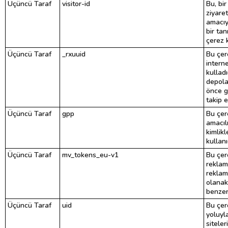
Üçüncü Taraf
visitor-id
Bu, bir
ziyaret
amacıy
bir tan
çerez k
Üçüncü Taraf
_rxuuid
Bu çere
interne
kulladı
depola
önce g
takip e
Üçüncü Taraf
gpp
Bu çer
amacılı
kimlikl
kullanı
Üçüncü Taraf
mv_tokens_eu-v1
Bu çer
reklamc
reklam
olanak 
benzers
Üçüncü Taraf
uid
Bu çer
yoluyl
siteler