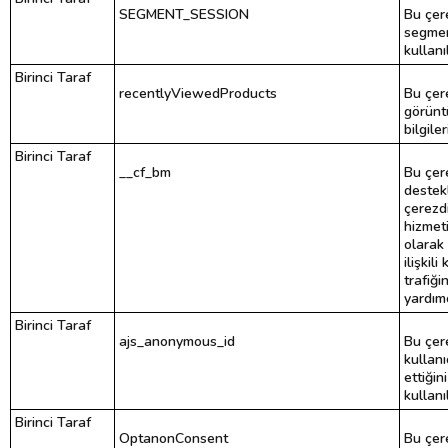
SEGMENT_SESSION
Bu çere
segmen
kullanıl
Birinci Taraf
recentlyViewedProducts
Bu çer
görünt
bilgiler
Birinci Taraf
__cf_bm
Bu çer
destekl
çerezdi
hizmeti
olarak 
ilişkil
trafiği
yardımc
Birinci Taraf
ajs_anonymous_id
Bu çer
kullanı
ettiğin
kullanıl
Birinci Taraf
OptanonConsent
Bu çere