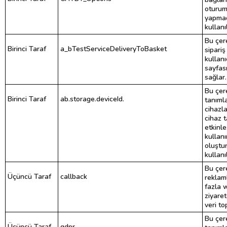
oturuml
yapmad
kullanıl
Bu çere
Birinci Taraf
a_bTestServiceDeliveryToBasket
sipariş
kullan
sayfas
sağlar.
Bu çere
Birinci Taraf
ab.storage.deviceId.
tanımla
cihazla
cihaz 
etkinle
kullan
oluştur
kullanıl
Bu çer
Üçüncü Taraf
callback
reklam
fazla 
ziyaret
veri to
Bu çere
Üçüncü Taraf
gdpr