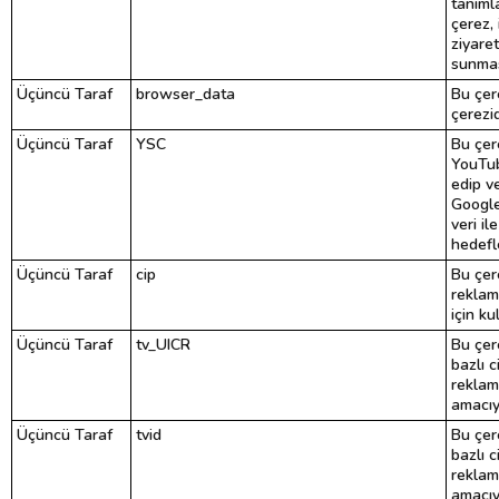
tanımla
çerez, 
ziyaret
sunmas
Üçüncü Taraf
browser_data
Bu çer
çerezid
Üçüncü Taraf
YSC
Bu çere
YouTub
edip ve
Google
veri il
hedefl
Üçüncü Taraf
cip
Bu çere
reklam
için kul
Üçüncü Taraf
tv_UICR
Bu çer
bazlı c
reklam
amacıyl
Üçüncü Taraf
tvid
Bu çer
bazlı c
reklam
amacıyl