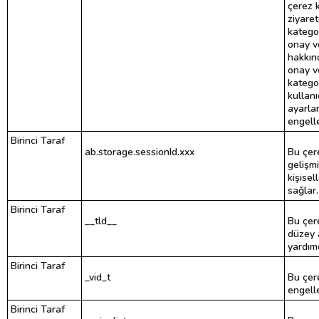
çerez k
ziyaret
kategor
onay v
hakkın
onay v
katego
kullanı
ayarla
engell
Birinci Taraf
ab.storage.sessionId.xxx
Bu çere
gelişmi
kişisel
sağlar.
Birinci Taraf
__tld__
Bu çere
düzey 
yardımc
Birinci Taraf
_vid_t
Bu çer
engelle
Birinci Taraf