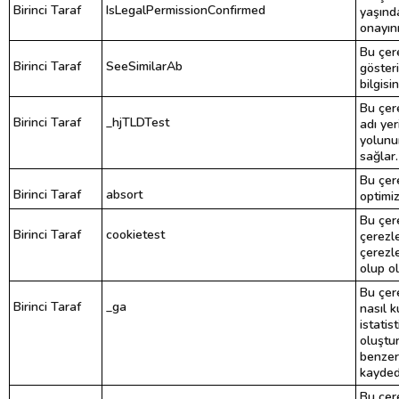
Birinci Taraf
IsLegalPermissionConfirmed
yaşınd
onayını
Bu çer
Birinci Taraf
SeeSimilarAb
göster
bilgisi
Bu çer
Birinci Taraf
_hjTLDTest
adı ye
yolunu
sağlar.
Bu çer
Birinci Taraf
absort
optimiz
Bu çere
Birinci Taraf
cookietest
çerezl
çerezle
olup ol
Bu çere
Birinci Taraf
_ga
nasıl k
istatis
oluştur
benzers
kayded
Bu çere