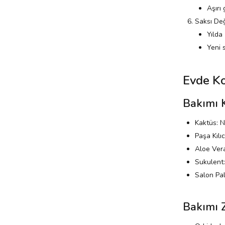
Aşırı
Saksı Değ
Yılda
Yeni 
Evde Ko
Bakımı 
Kaktüs: N
Paşa Kılıc
Aloe Vera:
Sukulent:
Salon Pal
Bakımı 