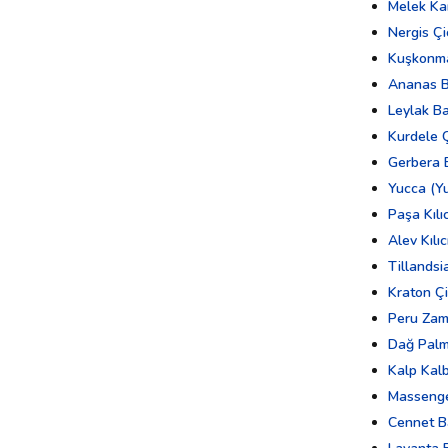
Melek Ka
Nergis Çi
Kuşkonma
Ananas Bi
Leylak Ba
Kurdele Ç
Gerbera 
Yucca (Y
Paşa Kılı
Alev Kılıc
Tillandsi
Kraton Çi
Peru Zam
Dağ Palm
Kalp Kalb
Massenge
Cennet B