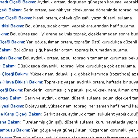
nadı Çiçeği Bakımı
:
Aydınlık ortam, doğrudan güneşten koruma, yaprak
çeği Bakımı
:
Serin ortam, aydınlık yer, çiçeklenme döneminde toprağı ne
z Çiçeği Bakımı
:
Nemli ortam, dolaylı gün ışığı, yazın düzenli sulama.
tkisi Bakımı
:
Bol güneş, sıcak ortam, yaprak aralarından hafif sulama.
kımı
:
Bol güneş ışığı, iyi drene edilmiş toprak, çiçeklenmeden sonra bu
içeği Bakımı
:
Yarı gölge, ılıman ortam, toprağın üstü kurudukça düzenli
Bakımı
:
Bol güneş ışığı, havadar ortam, toprağı kurumadan sulama.
uka) Bakımı
:
Bol aydınlık ortam, az su, toprağın tamamen kuruması bekl
cı Bakımı
:
Düşük ışığa dayanıklı, toprağı iyice kurudukça çok az sulama.
ı Çiçeği Bakımı
:
Yüksek nem, dolaylı ışık, göbek kısmında (rozetinde) az
a (Hava Bitkisi) Bakımı
:
Topraksız yaşar, aydınlık ortam, haftada bir suya
çeği Bakımı
:
Renklerini koruması için parlak ışık, yüksek nem, ılıman ort
bağı Bakımı
:
Serin ve aydınlık ortam, düzenli sulama, solan çiçekleri te
iyesi Bakımı
:
Dolaylı ışık, yüksek nem, toprağı her zaman hafif nemli kal
e Karşı Çiçeği Bakımı
:
Sarkıt saksı, aydınlık ortam, sukulent yapılı oldu
na Bakımı
:
Filtrelenmiş gün ışığı, düzenli sulama, kuru havalarda yapr
ambusu Bakımı
:
Yarı gölge veya güneşli alan, rüzgardan korunaklı yer, 