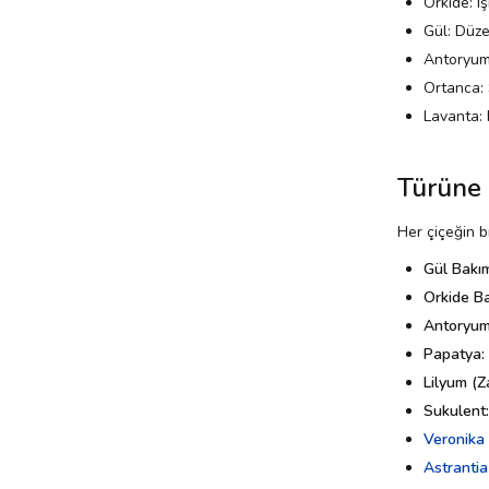
Orkide: Iş
Gül: Düze
Antoryum:
Ortanca: 
Lavanta: 
Türüne 
Her çiçeğin bi
Gül Bakım
Orkide Ba
Antoryum
Papatya:
Lilyum (
Sukulent:
Veronika 
Astrantia