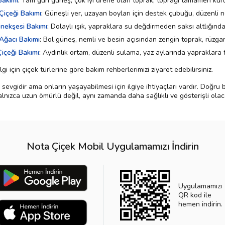
Bakımı
:
Tam gün güneş, çok iyi drene olan toprak, toprağı tamamen ku
Çiçeği Bakımı
:
Güneşli yer, uzayan boyları için destek çubuğu, düzenli n
enekşesi Bakımı
:
Dolaylı ışık, yapraklara su değdirmeden saksı altlığınd
Ağacı Bakımı
:
Bol güneş, nemli ve besin açısından zengin toprak, rüzg
içeği Bakımı
:
Aydınlık ortam, düzenli sulama, yaz aylarında yapraklara f
gi için çiçek türlerine göre bakım rehberlerimizi ziyaret edebilirsiniz.
li sevgidir ama onların yaşayabilmesi için ilgiye ihtiyaçları vardır. Doğr
yalnızca uzun ömürlü değil, aynı zamanda daha sağlıklı ve gösterişli olaca
Nota Çiçek Mobil Uygulamamızı İndirin
Uygulamamızı
QR kod ile
hemen indirin.