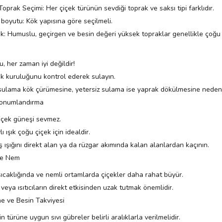
Toprak Seçimi: Her çiçek türünün sevdiği toprak ve saksı tipi farklıdır.
 boyutu: Kök yapısına göre seçilmeli.
k: Humuslu, geçirgen ve besin değeri yüksek topraklar genellikle çoğu 
u, her zaman iyi değildir!
k kuruluğunu kontrol ederek sulayın.
 sulama kök çürümesine, yetersiz sulama ise yaprak dökülmesine neden o
 Konumlandırma
içek güneşi sevmez.
ı ışık çoğu çiçek için idealdir.
 ışığını direkt alan ya da rüzgar akımında kalan alanlardan kaçının.
ve Nem
ıcaklığında ve nemli ortamlarda çiçekler daha rahat büyür.
 veya ısıtıcıların direkt etkisinden uzak tutmak önemlidir.
e ve Besin Takviyesi
in türüne uygun sıvı gübreler belirli aralıklarla verilmelidir.