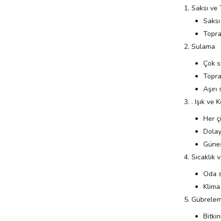
Saksı ve 
Saksı
Topra
Sulama
Çok s
Topra
Aşırı
. Işık ve
Her ç
Dolayl
Güneş
Sıcaklık 
Oda s
Klima
Gübrelem
Bitkin