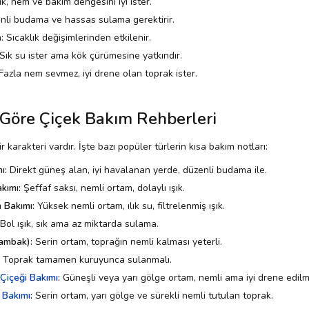
ık, nem ve bakım dengesini iyi ister.
nli budama ve hassas sulama gerektirir.
 Sıcaklık değişimlerinden etkilenir.
Sık su ister ama kök çürümesine yatkındır.
Fazla nem sevmez, iyi drene olan toprak ister.
Göre Çiçek Bakım Rehberleri
r karakteri vardır. İşte bazı popüler türlerin kısa bakım notları:
ı:
Direkt güneş alan, iyi havalanan yerde, düzenli budama ile.
kımı:
Şeffaf saksı, nemli ortam, dolaylı ışık.
 Bakımı:
Yüksek nemli ortam, ılık su, filtrelenmiş ışık.
Bol ışık, sık ama az miktarda sulama.
Zambak):
Serin ortam, toprağın nemli kalması yeterli.
Toprak tamamen kuruyunca sulanmalı.
Çiçeği Bakımı
:
Güneşli veya yarı gölge ortam, nemli ama iyi drene edilm
 Bakımı
:
Serin ortam, yarı gölge ve sürekli nemli tutulan toprak.