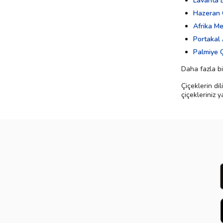
Lavanta 
Hazeran 
Afrika M
Portakal 
Palmiye Ç
Daha fazla bil
Çiçeklerin di
çiçekleriniz 