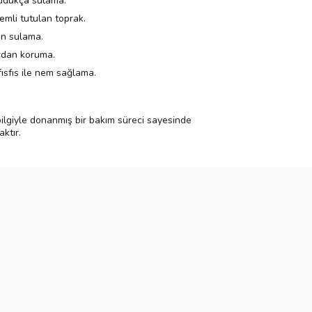
rudukça sulama.
emli tutulan toprak.
an sulama.
ardan koruma.
ısfıs ile nem sağlama.
u bilgiyle donanmış bir bakım süreci sayesinde
ktır.