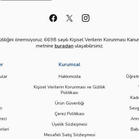
 gizliliğini önemsiyoruz. 6698 sayılı Kişisel Verilerin Korunması 
metnine
buradan
ulaşabilirsiniz.
er
Kurumsal
ular
Hakkımızda
Öğretm
Kişisel Verilerin Korunması ve Gizlilik
Politikası
Kadı
Ürün Güvenliği
rı
Sevgi
Çerez Politikası
reci
Anne
Üyelik Sözleşmesi
rleri
Baba
Mesafeli Satış Sözleşmesi