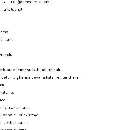
lara su değdirmeden sulama.
mli tutulmalı.
dama.
 sulama.
enmeli.
 miktarda temiz su bulundurulmalı.
 daldırıp çıkarma veya fısfısla nemlendirme.
am.
mizleme.
malı.
ğu için az sulama.
aklarına su püskürtme.
düzenli sulama.