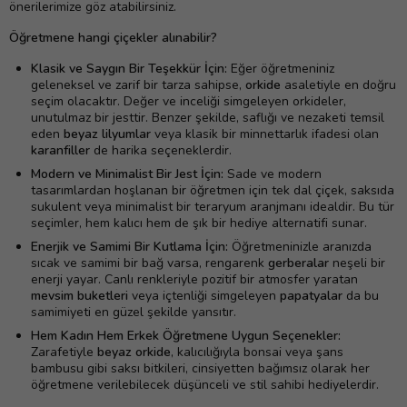
önerilerimize göz atabilirsiniz.
Öğretmene hangi çiçekler alınabilir?
Klasik ve Saygın Bir Teşekkür İçin:
Eğer öğretmeniniz
geleneksel ve zarif bir tarza sahipse,
orkide
asaletiyle en doğru
seçim olacaktır. Değer ve inceliği simgeleyen orkideler,
unutulmaz bir jesttir. Benzer şekilde, saflığı ve nezaketi temsil
eden
beyaz lilyumlar
veya klasik bir minnettarlık ifadesi olan
karanfiller
de harika seçeneklerdir.
Modern ve Minimalist Bir Jest İçin:
Sade ve modern
tasarımlardan hoşlanan bir öğretmen için tek dal çiçek, saksıda
sukulent veya minimalist bir teraryum aranjmanı idealdir. Bu tür
seçimler, hem kalıcı hem de şık bir hediye alternatifi sunar.
Enerjik ve Samimi Bir Kutlama İçin:
Öğretmeninizle aranızda
sıcak ve samimi bir bağ varsa, rengarenk
gerberalar
neşeli bir
enerji yayar. Canlı renkleriyle pozitif bir atmosfer yaratan
mevsim buketleri
veya içtenliği simgeleyen
papatyalar
da bu
samimiyeti en güzel şekilde yansıtır.
Hem Kadın Hem Erkek Öğretmene Uygun Seçenekler:
Zarafetiyle
beyaz orkide
, kalıcılığıyla bonsai veya şans
bambusu gibi saksı bitkileri, cinsiyetten bağımsız olarak her
öğretmene verilebilecek düşünceli ve stil sahibi hediyelerdir.