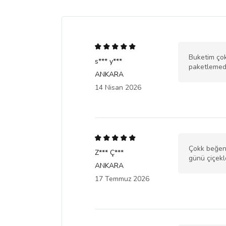
Buketim çok 
s*** y***
paketlemeden
ANKARA
14 Nisan 2026
Çokk beğend
Z*** Ç***
günü çiçekl
ANKARA
17 Temmuz 2026