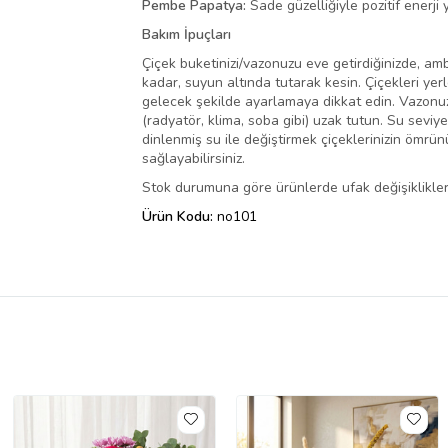
Pembe Papatya:
Sade güzelliğiyle pozitif enerji
Bakım İpuçları
Çiçek buketinizi/vazonuzu eve getirdiğinizde, amba
kadar, suyun altında tutarak kesin. Çiçekleri yer
gelecek şekilde ayarlamaya dikkat edin. Vazonuza
(radyatör, klima, soba gibi) uzak tutun. Su seviy
dinlenmiş su ile değiştirmek çiçeklerinizin ömrü
sağlayabilirsiniz.
Stok durumuna göre ürünlerde ufak değişiklikler 
Ürün Kodu:
no101