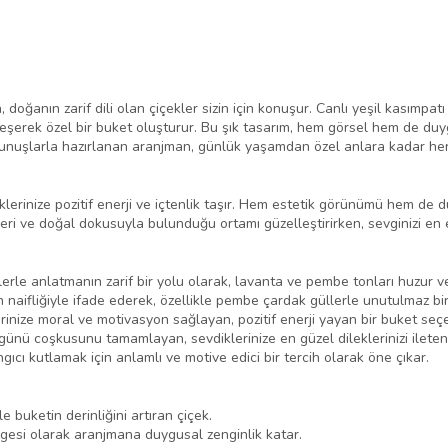
doğanın zarif dili olan çiçekler sizin için konuşur. Canlı yeşil kasımpatı
irleşerek özel bir buket oluşturur. Bu şık tasarım, hem görsel hem de d
 dokunuşlarla hazırlanan aranjman, günlük yaşamdan özel anlara kadar he
lerinize pozitif enerji ve içtenlik taşır. Hem estetik görünümü hem de d
kleri ve doğal dokusuyla bulunduğu ortamı güzelleştirirken, sevginizi en e
rle anlatmanın zarif bir yolu olarak, lavanta ve pembe tonları huzur v
 naifliğiyle ifade ederek, özellikle pembe çardak güllerle unutulmaz bir
inize moral ve motivasyon sağlayan, pozitif enerji yayan bir buket seçe
günü coşkusunu tamamlayan, sevdiklerinize en güzel dileklerinizi ileten 
ıcı kutlamak için anlamlı ve motive edici bir tercih olarak öne çıkar.
 buketin derinliğini artıran çiçek.
gesi olarak aranjmana duygusal zenginlik katar.