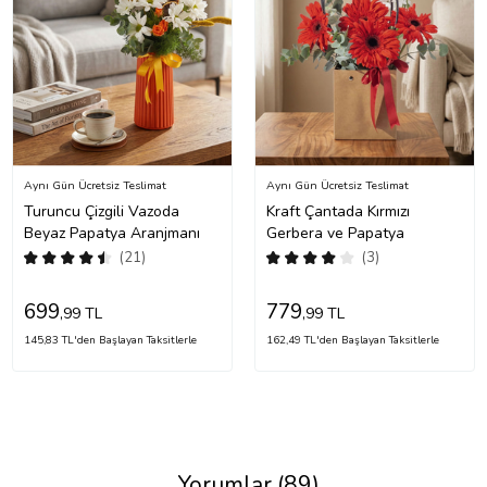
Aynı Gün Ücretsiz Teslimat
Aynı Gün Ücretsiz Teslimat
Turuncu Çizgili Vazoda
Kraft Çantada Kırmızı
Beyaz Papatya Aranjmanı
Gerbera ve Papatya
(21)
(3)
699
779
,99 TL
,99 TL
145,83 TL'den Başlayan Taksitlerle
162,49 TL'den Başlayan Taksitlerle
Yorumlar (89)