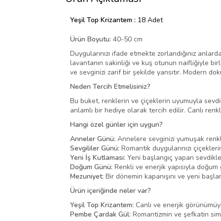
Yeşil Top Krizantem :
18 Adet
Ürün Boyutu:
40-50 cm
Duygularınızı ifade etmekte zorlandığınız anlarda, 
lavantanın sakinliği ve kuş otunun naifliğiyle b
ve sevginizi zarif bir şekilde yansıtır. Modern
Neden Tercih Etmelisiniz?
Bu buket, renklerin ve çiçeklerin uyumuyla sevdik
anlamlı bir hediye olarak tercih edilir. Canlı ren
Hangi özel günler için uygun?
Anneler Günü:
Annelere sevginizi yumuşak renkle
Sevgililer Günü:
Romantik duygularınızı çiçeklerin
Yeni İş Kutlaması:
Yeni başlangıç yapan sevdikler
Doğum Günü:
Renkli ve enerjik yapısıyla doğum 
Mezuniyet:
Bir dönemin kapanışını ve yeni başlang
Ürün içeriğinde neler var?
Yeşil Top Krizantem:
Canlı ve enerjik görünümüyle
Pembe Çardak Gül:
Romantizmin ve şefkatin sim