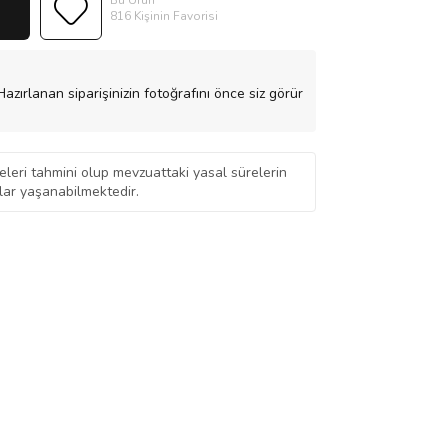
Bu Ürün
816 Kişinin Favorisi
azırlanan siparişinizin fotoğrafını önce siz görür
eleri tahmini olup mevzuattaki yasal sürelerin
ar yaşanabilmektedir.