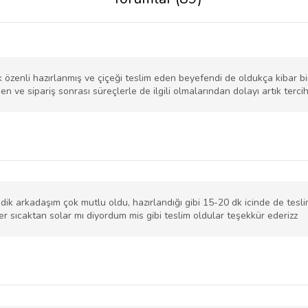
özenli hazırlanmış ve çiçeği teslim eden beyefendi de oldukça kibar biriy
 ve sipariş sonrası süreçlerle de ilgili olmalarından dolayı artık terci
ik arkadaşım çok mutlu oldu, hazırlandığı gibi 15-20 dk icinde de teslim
er sıcaktan solar mı diyordum mis gibi teslim oldular teşekkür ederizz