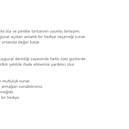
 ile lila ve pembe tonlarının uyumlu birleşimi,
uygusal açıdan anlamlı bir hediye seçeneği sunar
r ortamda değer katar.
uygusal derinliği sayesinde farklı özel günlerde
tkili şekilde ifade etmenize yardımcı olur.
e mutluluk sunar.
 armağan sunabilirsiniz.
neğidir.
bir hediye.