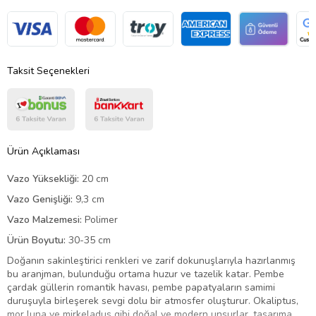
Taksit Seçenekleri
Ürün Açıklaması
Vazo Yüksekliği:
20 cm
Vazo Genişliği:
9,3 cm
Vazo Malzemesi:
Polimer
Ürün Boyutu:
30-35 cm
Doğanın sakinleştirici renkleri ve zarif dokunuşlarıyla hazırlanmış
bu aranjman, bulunduğu ortama huzur ve tazelik katar. Pembe
çardak güllerin romantik havası, pembe papatyaların samimi
duruşuyla birleşerek sevgi dolu bir atmosfer oluşturur. Okaliptus,
mor luna ve mirkeladus gibi doğal ve modern unsurlar, tasarıma