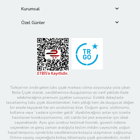
Kurumsal
Özel Günler
Türkiye’nin önde gelen lüks çiçek markası olma vizyonuyla yola çıkan
Nota Çiçek olarak, sevdiklerinize duygularınızı en zarif şekilde ifade
edebileceğiniz premium çiçekler sunuyoruz. Estetik detaylarla
tasarlanmış lüks çiçek düzenlemeleri, hem şıklığı hem de duygusal değeri
bir arada taşıyarak her anı unutulmaz kılar. Doğum günü, yıldönümü,
kutlama veya “sadece içimden geldi” diyebileceğiniz anlar için özenle
hazırlanan koleksiyonlarımız, stil sahibi bir jest arayanlar için ideal
seçeneklerdir. Aynı gün ücretsiz teslimat hizmeti, güvenli ödeme
seçenekleri ve geniş zaman aralığıyla teslim imkânı sayesinde, yoğun
hayat temposu içinde bile sevdiklerinize kolayca ulaşmanızı sağlıyoruz.
Online sipariş seçeneğiyle birkaç tıklamayla çiçek gönderebilir, mobil