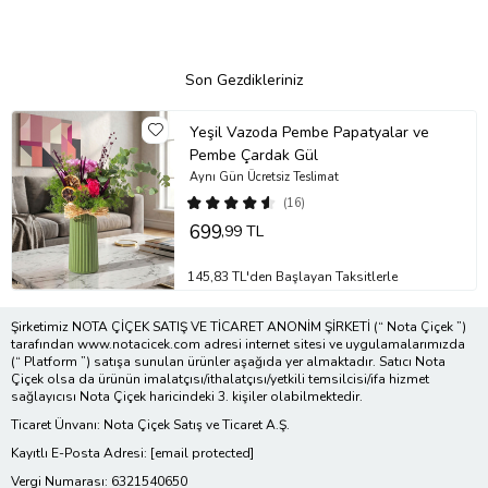
Son Gezdikleriniz
Yeşil Vazoda Pembe Papatyalar ve
Pembe Çardak Gül
Aynı Gün Ücretsiz Teslimat
(16)
699
,99 TL
145,83 TL'den Başlayan Taksitlerle
Şirketimiz NOTA ÇİÇEK SATIŞ VE TİCARET ANONİM ŞİRKETİ (“ Nota Çiçek ”)
tarafından www.notacicek.com adresi internet sitesi ve uygulamalarımızda
(“ Platform ”) satışa sunulan ürünler aşağıda yer almaktadır. Satıcı Nota
Çiçek olsa da ürünün imalatçısı/ithalatçısı/yetkili temsilcisi/ifa hizmet
sağlayıcısı Nota Çiçek haricindeki 3. kişiler olabilmektedir.
Ticaret Ünvanı: Nota Çiçek Satış ve Ticaret A.Ş.
Kayıtlı E-Posta Adresi:
[email protected]
Vergi Numarası: 6321540650