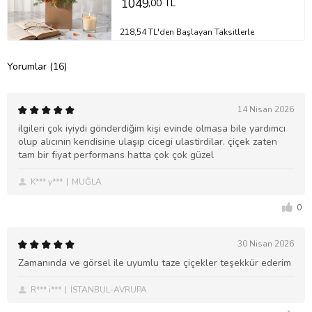
1049
,00 TL
218,54 TL'den Başlayan Taksitlerle
Yorumlar (16)
14 Nisan 2026
ilgileri çok iyiydi gönderdiğim kişi evinde olmasa bile yardımcı
olup alıcının kendisine ulaşıp cicegi ulastirdilar. çiçek zaten
tam bir fiyat performans hatta çok çok güzel
K*** y***
MUĞLA
0
30 Nisan 2026
Zamanında ve görsel ile uyumlu taze çiçekler teşekkür ederim
R*** i***
İSTANBUL-AVRUPA