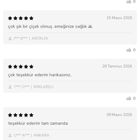
0
15 Mayıs 2026
çok şık bir çiçek olmuş. emeğinize sağlık 🙏
I*** B***
ANTALYA
0
28 Temmuz 2026
çok teşekkür ederim harikasınız..
T*** O***
KIRKLARELİ
0
09 Mayıs 2026
teşekkür ederim tam zamanda
U*** A***
ANKARA