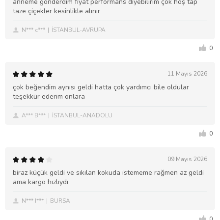
anneme gönderdim fiyat performans diyebilirim çok hoş tap
taze çiçekler kesinlikle alınır
N*** c***
İSTANBUL-AVRUPA
0
11 Mayıs 2026
çok beğendim aynısı geldi hatta çok yardımcı bile oldular
teşekkür ederim onlara
A*** B***
İSTANBUL-ANADOLU
0
09 Mayıs 2026
biraz küçük geldi ve sıkılan kokuda istememe rağmen az geldi
ama kargo hızlıydı
N*** I***
BURSA
0