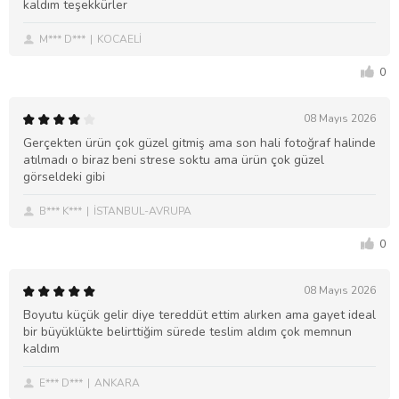
kaldım teşekkürler
M*** D***
KOCAELİ
0
08 Mayıs 2026
Gerçekten ürün çok güzel gitmiş ama son hali fotoğraf halinde
atılmadı o biraz beni strese soktu ama ürün çok güzel
görseldeki gibi
B*** K***
İSTANBUL-AVRUPA
0
08 Mayıs 2026
Boyutu küçük gelir diye tereddüt ettim alırken ama gayet ideal
bir büyüklükte belirttiğim sürede teslim aldım çok memnun
kaldım
E*** D***
ANKARA