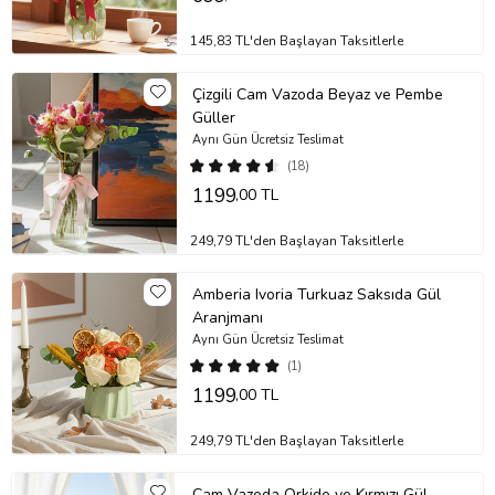
145,83 TL'den Başlayan Taksitlerle
Çizgili Cam Vazoda Beyaz ve Pembe
Güller
Aynı Gün Ücretsiz Teslimat
(18)
1199
,00 TL
249,79 TL'den Başlayan Taksitlerle
Amberia Ivoria Turkuaz Saksıda Gül
Aranjmanı
Aynı Gün Ücretsiz Teslimat
(1)
1199
,00 TL
249,79 TL'den Başlayan Taksitlerle
Cam Vazoda Orkide ve Kırmızı Gül