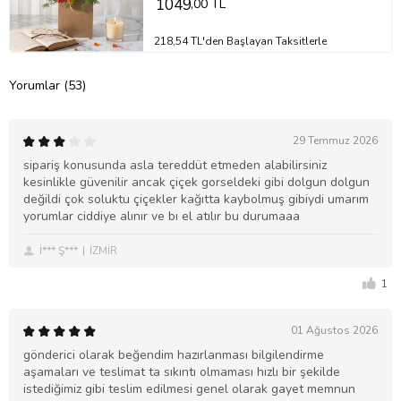
1049
,00 TL
218,54 TL'den Başlayan Taksitlerle
Yorumlar (53)
29 Temmuz 2026
sipariş konusunda asla tereddüt etmeden alabilirsiniz
kesinlikle güvenilir ancak çiçek gorseldeki gibi dolgun dolgun
değildi çok soluktu çiçekler kağıtta kaybolmuş gibiydi umarım
yorumlar ciddiye alınır ve bı el atılır bu durumaaa
İ*** Ş***
İZMİR
1
01 Ağustos 2026
gönderici olarak beğendim hazırlanması bilgilendirme
aşamaları ve teslimat ta sıkıntı olmaması hızlı bir şekilde
istediğimiz gibi teslim edilmesi genel olarak gayet memnun