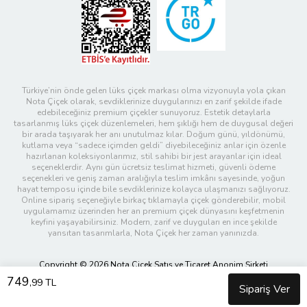
Türkiye’nin önde gelen lüks çiçek markası olma vizyonuyla yola çıkan
Nota Çiçek olarak, sevdiklerinize duygularınızı en zarif şekilde ifade
edebileceğiniz premium çiçekler sunuyoruz. Estetik detaylarla
tasarlanmış lüks çiçek düzenlemeleri, hem şıklığı hem de duygusal değeri
bir arada taşıyarak her anı unutulmaz kılar. Doğum günü, yıldönümü,
kutlama veya “sadece içimden geldi” diyebileceğiniz anlar için özenle
hazırlanan koleksiyonlarımız, stil sahibi bir jest arayanlar için ideal
seçeneklerdir. Aynı gün ücretsiz teslimat hizmeti, güvenli ödeme
seçenekleri ve geniş zaman aralığıyla teslim imkânı sayesinde, yoğun
hayat temposu içinde bile sevdiklerinize kolayca ulaşmanızı sağlıyoruz.
Online sipariş seçeneğiyle birkaç tıklamayla çiçek gönderebilir, mobil
uygulamamız üzerinden her an premium çiçek dünyasını keşfetmenin
keyfini yaşayabilirsiniz. Modern, zarif ve duyguları en ince şekilde
yansıtan tasarımlarla, Nota Çiçek her zaman yanınızda.
Copyright © 2026 Nota Çiçek Satış ve Ticaret Anonim Şirketi
749
,99 TL
Sipariş Ver