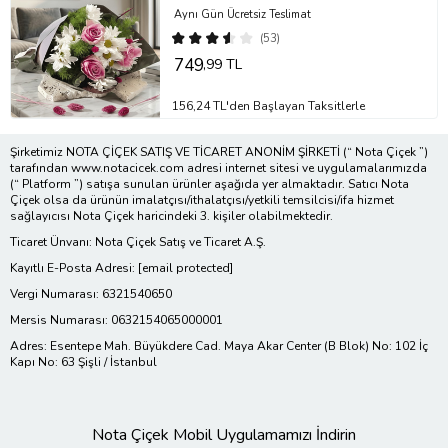
Aynı Gün Ücretsiz Teslimat
(53)
749
,99 TL
156,24 TL'den Başlayan Taksitlerle
Şirketimiz NOTA ÇİÇEK SATIŞ VE TİCARET ANONİM ŞİRKETİ (“ Nota Çiçek ”)
tarafından www.notacicek.com adresi internet sitesi ve uygulamalarımızda
(“ Platform ”) satışa sunulan ürünler aşağıda yer almaktadır. Satıcı Nota
Çiçek olsa da ürünün imalatçısı/ithalatçısı/yetkili temsilcisi/ifa hizmet
sağlayıcısı Nota Çiçek haricindeki 3. kişiler olabilmektedir.
Ticaret Ünvanı: Nota Çiçek Satış ve Ticaret A.Ş.
Kayıtlı E-Posta Adresi:
[email protected]
Vergi Numarası: 6321540650
Mersis Numarası: 0632154065000001
Adres: Esentepe Mah. Büyükdere Cad. Maya Akar Center (B Blok) No: 102 İç
Kapı No: 63 Şişli / İstanbul
Nota Çiçek Mobil Uygulamamızı İndirin