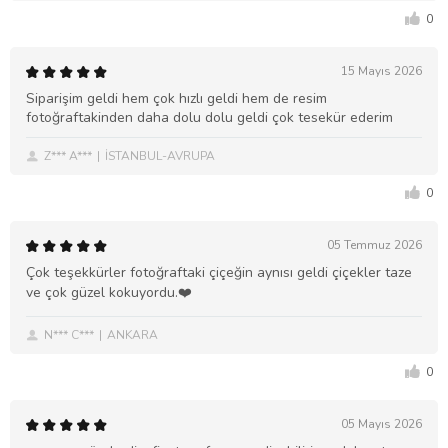
0
15 Mayıs 2026
Siparişim geldi hem çok hızlı geldi hem de resim
fotoğraftakinden daha dolu dolu geldi çok tesekür ederim
Z*** A***
İSTANBUL-AVRUPA
0
05 Temmuz 2026
Çok teşekkürler fotoğraftaki çiçeğin aynısı geldi çiçekler taze
ve çok güzel kokuyordu.❤️
N*** C***
ANKARA
0
05 Mayıs 2026