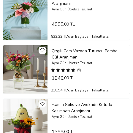
Aranjmanı
Stok durumuna göre ürünlerde ufak değişiklikler olabilir.
Aynı Gün Ücretsiz Teslimat
Ürün Kodu:
pnt103
4000
,00 TL
833,33 TL'den Başlayan Taksitlerle
Çizgili Cam Vazoda Turuncu Pembe
Gül Aranjmanı
Aynı Gün Ücretsiz Teslimat
(5)
1049
,00 TL
218,54 TL'den Başlayan Taksitlerle
Flamia Solis ve Avokado Kutuda
Kasımpatı Aranjmanı
Aynı Gün Ücretsiz Teslimat
1399
,00 TL