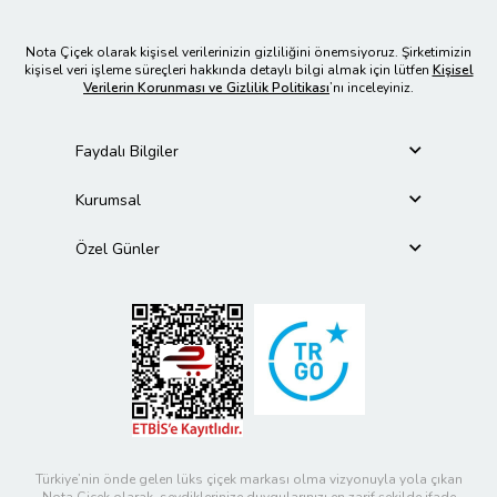
Nota Çiçek olarak kişisel verilerinizin gizliliğini önemsiyoruz. Şirketimizin
kişisel veri işleme süreçleri hakkında detaylı bilgi almak için lütfen
Kişisel
Verilerin Korunması ve Gizlilik Politikası
’nı inceleyiniz.
Faydalı Bilgiler
Kurumsal
Özel Günler
Türkiye’nin önde gelen lüks çiçek markası olma vizyonuyla yola çıkan
Nota Çiçek olarak, sevdiklerinize duygularınızı en zarif şekilde ifade