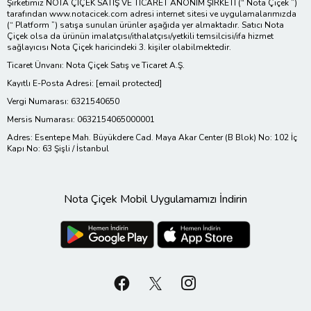
Şirketimiz NOTA ÇİÇEK SATIŞ VE TİCARET ANONİM ŞİRKETİ (“ Nota Çiçek ”)
tarafından www.notacicek.com adresi internet sitesi ve uygulamalarımızda
(“ Platform ”) satışa sunulan ürünler aşağıda yer almaktadır. Satıcı Nota
Çiçek olsa da ürünün imalatçısı/ithalatçısı/yetkili temsilcisi/ifa hizmet
sağlayıcısı Nota Çiçek haricindeki 3. kişiler olabilmektedir.
Ticaret Ünvanı: Nota Çiçek Satış ve Ticaret A.Ş.
Kayıtlı E-Posta Adresi:
[email protected]
Vergi Numarası: 6321540650
Mersis Numarası: 0632154065000001
Adres: Esentepe Mah. Büyükdere Cad. Maya Akar Center (B Blok) No: 102 İç
Kapı No: 63 Şişli / İstanbul
Nota Çiçek Mobil Uygulamamızı İndirin