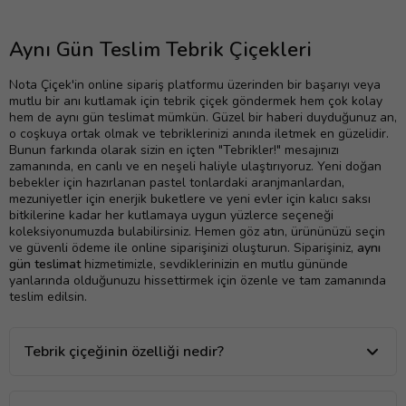
Aynı Gün Teslim Tebrik Çiçekleri
Nota Çiçek'in online sipariş platformu üzerinden bir başarıyı veya
mutlu bir anı kutlamak için tebrik çiçek göndermek hem çok kolay
hem de aynı gün teslimat mümkün. Güzel bir haberi duyduğunuz an,
o coşkuya ortak olmak ve tebriklerinizi anında iletmek en güzelidir.
Bunun farkında olarak sizin en içten "Tebrikler!" mesajınızı
zamanında, en canlı ve en neşeli haliyle ulaştırıyoruz. Yeni doğan
bebekler için hazırlanan pastel tonlardaki aranjmanlardan,
mezuniyetler için enerjik buketlere ve yeni evler için kalıcı saksı
bitkilerine kadar her kutlamaya uygun yüzlerce seçeneği
koleksiyonumuzda bulabilirsiniz. Hemen göz atın, ürününüzü seçin
ve güvenli ödeme ile online siparişinizi oluşturun. Siparişiniz,
aynı
gün teslimat
hizmetimizle, sevdiklerinizin en mutlu gününde
yanlarında olduğunuzu hissettirmek için özenle ve tam zamanında
teslim edilsin.
Tebrik çiçeğinin özelliği nedir?