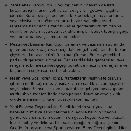
Yeni Bebek Tebriği İçin (Doğum):
Yeni bir hayatın gelişini
kutlamak için masumiyeti ve saf sevgiyi simgeleyen çiçekler
idealdir. Kız bebek için pembe, erkek bebek için mavi tonlarda
veya cinsiyetten bağımsız olarak beyaz, sarı gibi pastel
renklerde hazırlanmış zarif buketler gönderebilirsiniz. Yanına
sevimli bir balon veya oyuncak eklenmiş bir
bebek tebriği çiçeği
,
yeni anne-babayı çok mutlu edecektir.
Mezuniyet Başarısı İçin:
Uzun bir emek ve çalışmanın sonunda
gelen bu büyük başarıyı, enerji dolu ve geleceğe umutla bakan
çiçeklerle kutlayın. Yüzünü daima güneşe dönen
ayçiçekleri
,
parlak bir geleceği simgeler. Canlı renkleriyle
gerberalar
veya
rengarenk bir
mezuniyet çiçeği
buketi de mezunun enerjisine ve
başarısının coşkusuna ortak olacaktır.
Nişan veya Söz Töreni İçin:
Birlikteliklerini resmiyete taşıyan
çiftlerin mutluluğunu paylaşmak için romantik ve zarif çiçekler
seçilmelidir. Sonsuz aşkı ve sadakati simgeleyen
beyaz güller
,
mutluluk ve zarafeti ifade eden
pembe lilyumlar
veya şık bir
orkide aranjmanı
, çifte en güzel dileklerinizi iletir.
Yeni Ev veya Taşınma İçin:
Sevdiklerinizin yeni yuvasına
bereket, huzur ve şans getirmesi dileğiyle kalıcı bir hediye
gönderebilirsiniz. Yeni evlerinin en güzel köşesinde yer alacak,
bakımı kolay ve dekoratif bir
saksı çiçeği
en doğru seçimdir.
Orkide, Antoryum veya Spathiphyllum (Barış Çiçeği) gibi bitkiler,