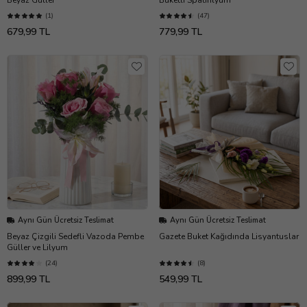
(1)
(47)
679,99 TL
779,99 TL
Aynı Gün Ücretsiz Teslimat
Aynı Gün Ücretsiz Teslimat
Beyaz Çizgili Sedefli Vazoda Pembe
Gazete Buket Kağıdında Lisyantuslar
Güller ve Lilyum
(24)
(8)
899,99 TL
549,99 TL