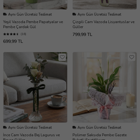
Aynı Gün Ücretsiz Teslimat
Aynı Gün Ücretsiz Teslimat
Yeşil Vazoda Pembe Papatyalar ve
Çizgili Cam Vazoda Lisyantuslar ve
Pembe Çardak Gül
Güller
799,99 TL
(16)
699,99 TL
Aynı Gün Ücretsiz Teslimat
Aynı Gün Ücretsiz Teslimat
İnce Cam Vazoda Bej Lagurus ve
Polimer Saksıda Pembe Gazete
Beyaz Güller
Buketli Spatifilyum