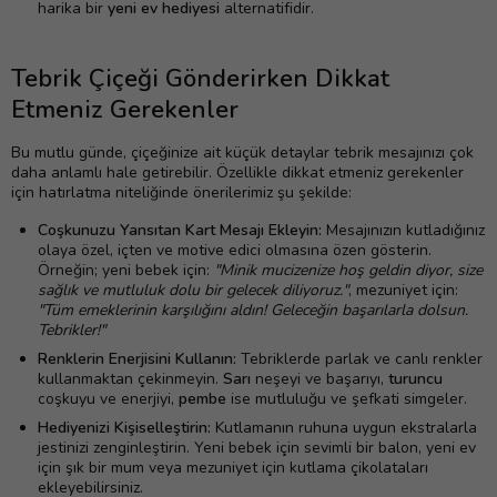
harika bir
yeni ev hediyesi
alternatifidir.
Tebrik Çiçeği Gönderirken Dikkat
Etmeniz Gerekenler
Bu mutlu günde, çiçeğinize ait küçük detaylar tebrik mesajınızı çok
daha anlamlı hale getirebilir. Özellikle dikkat etmeniz gerekenler
için hatırlatma niteliğinde önerilerimiz şu şekilde:
Coşkunuzu Yansıtan Kart Mesajı Ekleyin:
Mesajınızın kutladığınız
olaya özel, içten ve motive edici olmasına özen gösterin.
Örneğin; yeni bebek için:
"Minik mucizenize hoş geldin diyor, size
sağlık ve mutluluk dolu bir gelecek diliyoruz."
, mezuniyet için:
"Tüm emeklerinin karşılığını aldın! Geleceğin başarılarla dolsun.
Tebrikler!"
Renklerin Enerjisini Kullanın:
Tebriklerde parlak ve canlı renkler
kullanmaktan çekinmeyin.
Sarı
neşeyi ve başarıyı,
turuncu
coşkuyu ve enerjiyi,
pembe
ise mutluluğu ve şefkati simgeler.
Hediyenizi Kişiselleştirin:
Kutlamanın ruhuna uygun ekstralarla
jestinizi zenginleştirin. Yeni bebek için sevimli bir balon, yeni ev
için şık bir mum veya mezuniyet için kutlama çikolataları
ekleyebilirsiniz.