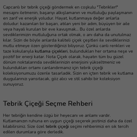
Capcanlı bir tebrik çiçeği göndermek en coşkulu "Tebrikler!"
mesajını iletmenin, başarıyı alkışlamanın ve mutluluğu paylaşmanın
en zarif ve enerjik yoludur. Hayat, kutlanmaya değer anlarla
doludur: kazanılan bir başarı, atılan yeni bir adım, büyüyen bir aile
veya hayali kurulan bir eve kavuşmak... Bu özel anlarda
sevdiklerimizin mutluluğuna ortak olmak, o anı daha da unutulmaz
kılar. Sizin de böyle anlarda kaliteli çiçek çeşitleri ile sevdiklerinizi
mutlu etmeye özen gösterdiğinizi biliyoruz. Çünkü canlı renkleri ve
taze kokularıyla
kutlama çiçekleri
, bulundukları her ortama neşe ve
pozitif bir enerji katar. Nota Çiçek olarak, hayatın tüm bu güzel
dönüm noktalarında sevdiklerinizin enerjisini yükseltmeniz ve
bulundukları ortamı canlandırmanız için tebrik çiçeği
koleksiyonumuzu özenle tasarladık. Sizin en içten tebrik ve kutlama
duygularınızı yansıtacak, göz alıcı ve stil sahibi bir koleksiyon
sunuyoruz.
Tebrik Çiçeği Seçme Rehberi
Her tebriğin kendine özgü bir heyecanı ve anlamı vardır.
Kutlamanızın ruhuna en uygun çiçeği seçerek jestinizi daha da özel
kılabilirsiniz. Size özel
tebrik çiçeği
seçimi rehberimizi en sık tercih
edilen durumlara göre derledik.