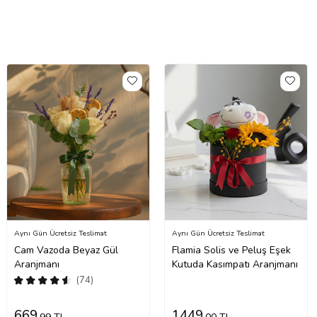
Aynı Gün Ücretsiz Teslimat
Aynı Gün Ücretsiz Teslimat
Cam Vazoda Beyaz Gül
Flamia Solis ve Peluş Eşek
Aranjmanı
Kutuda Kasımpatı Aranjmanı
(74)
669
1449