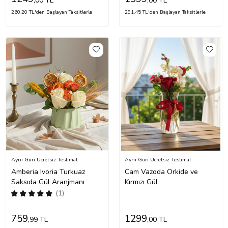
,00 TL
,00 TL
260,20 TL'den Başlayan Taksitlerle
291,45 TL'den Başlayan Taksitlerle
Aynı Gün Ücretsiz Teslimat
Aynı Gün Ücretsiz Teslimat
Amberia Ivoria Turkuaz
Cam Vazoda Orkide ve
Saksıda Gül Aranjmanı
Kırmızı Gül
(1)
759
1299
,99 TL
,00 TL