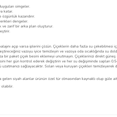
duyguları simgeler.
a katar.
 özgünlük kazandırır.
renkleri dengeler.
ve zarif bir arka plan oluşturur.
ştirir.
lajını açıp varsa iplerini çözün. Çiçeklerin daha fazla su çekebilmesi iç
leştireceğiniz vazoyu iyice temizleyin ve vazoya oda sıcaklığında su dold
 bir paket çiçek besini eklemeyi unutmayın. Çiçeklerinizi direkt güneş 
esini her gün kontrol ederek değiştirin ve her su değişiminde sapları 0.
nü uzatmanızı sağlayacaktır. Solan veya kuruyan çiçekleri temizleyerek 
 gelen siyah alanlar ürünün özel tür olmasından kaynaklı olup güle ait
olabilir.