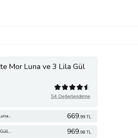
te Mor Luna ve 3 Lila Gül
54 Değerlendirme
669
Lila Pembe Bukette Mor Luna ve 3 Lila Gül
,99 TL
969
Lila Buket Kağıdında Lila Güller ve Gurme Lezzetler
,98 TL