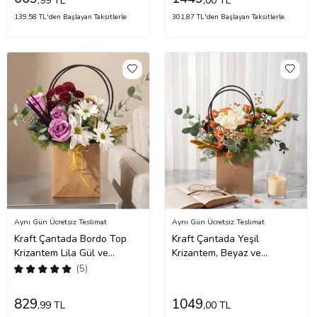
,99 TL
,00 TL
139,58 TL'den Başlayan Taksitlerle
301,87 TL'den Başlayan Taksitlerle
Aynı Gün Ücretsiz Teslimat
Aynı Gün Ücretsiz Teslimat
Kraft Çantada Bordo Top
Kraft Çantada Yeşil
Krizantem Lila Gül ve
Krizantem, Beyaz ve
Papatya
Turuncu Güller
(5)
829
1049
,99 TL
,00 TL