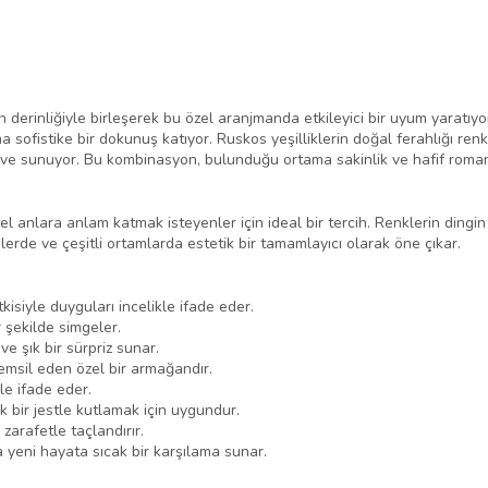
ın derinliğiyle birleşerek bu özel aranjmanda etkileyici bir uyum yaratıyo
 sofistike bir dokunuş katıyor. Ruskos yeşilliklerin doğal ferahlığı ren
e sunuyor. Bu kombinasyon, bulunduğu ortama sakinlik ve hafif romant
 anlara anlam katmak isteyenler için ideal bir tercih. Renklerin dingin
nlerde ve çeşitli ortamlarda estetik bir tamamlayıcı olarak öne çıkar.
kisiyle duyguları incelikle ifade eder.
r şekilde simgeler.
ve şık bir sürpriz sunar.
temsil eden özel bir armağandır.
e ifade eder.
ık bir jestle kutlamak için uygundur.
zarafetle taçlandırır.
 yeni hayata sıcak bir karşılama sunar.