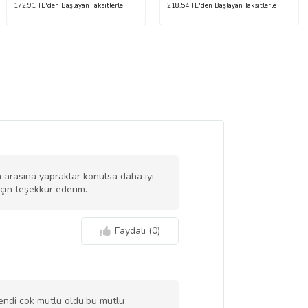
172,91 TL'den Başlayan Taksitlerle
218,54 TL'den Başlayan Taksitlerle
n arasına yapraklar konulsa daha iyi
 için teşekkür ederim.
Faydalı (
0
)
gendi cok mutlu oldu.bu mutlu