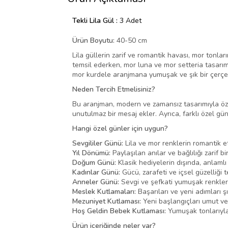
Tekli Lila Gül :
3 Adet
Ürün Boyutu:
40-50 cm
Lila güllerin zarif ve romantik havası, mor tonlar
temsil ederken, mor luna ve mor setteria tasarıma
mor kurdele aranjmana yumuşak ve şık bir çerçev
Neden Tercih Etmelisiniz?
Bu aranjman, modern ve zamansız tasarımıyla özel
unutulmaz bir mesaj ekler. Ayrıca, farklı özel gü
Hangi özel günler için uygun?
Sevgililer Günü:
Lila ve mor renklerin romantik et
Yıl Dönümü:
Paylaşılan anılar ve bağlılığı zarif bi
Doğum Günü:
Klasik hediyelerin dışında, anlamlı 
Kadınlar Günü:
Gücü, zarafeti ve içsel güzelliği 
Anneler Günü:
Sevgi ve şefkati yumuşak renklerl
Meslek Kutlamaları:
Başarıları ve yeni adımları ş
Mezuniyet Kutlaması:
Yeni başlangıçları umut ve 
Hoş Geldin Bebek Kutlaması:
Yumuşak tonlarıyla
Ürün içeriğinde neler var?