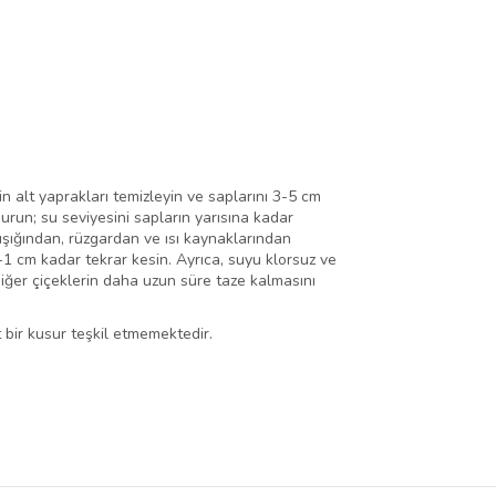
in alt yaprakları temizleyin ve saplarını 3-5 cm
urun; su seviyesini sapların yarısına kadar
ışığından, rüzgardan ve ısı kaynaklarından
5-1 cm kadar tekrar kesin. Ayrıca, suyu klorsuz ve
diğer çiçeklerin daha uzun süre taze kalmasını
 bir kusur teşkil etmemektedir.