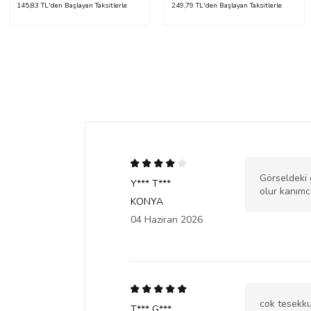
145,83 TL'den Başlayan Taksitlerle
249,79 TL'den Başlayan Taksitlerle
Görseldeki 
Y*** T***
olur kanımca
KONYA
04 Haziran 2026
cok tesekku
T*** G***