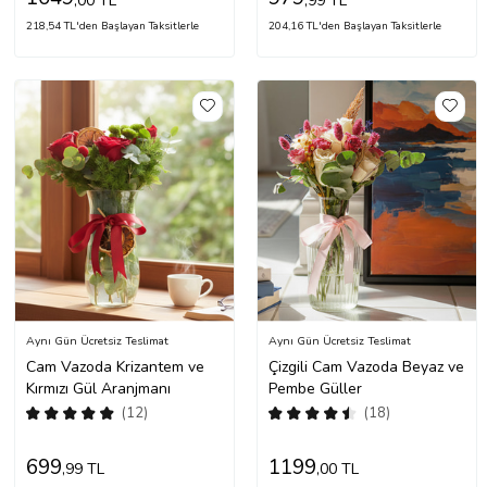
,00 TL
,99 TL
218,54 TL'den Başlayan Taksitlerle
204,16 TL'den Başlayan Taksitlerle
Aynı Gün Ücretsiz Teslimat
Aynı Gün Ücretsiz Teslimat
Cam Vazoda Krizantem ve
Çizgili Cam Vazoda Beyaz ve
Kırmızı Gül Aranjmanı
Pembe Güller
(12)
(18)
699
1199
,99 TL
,00 TL