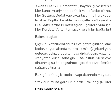
3 Adet Lila Gül:
Romantizmi, hayranlığı ve içten 
Mor Luna:
Aranjmana derinlik ve sofistike bir hav
Mor Settera:
Doğal yapısıyla tasarıma hareket ve
Ruskos Yeşillik:
Ferahlık ve doğallık sağlayarak 
Lila Soft Pembe Buket Kağıdı:
Çiçeklere yumuşak 
Mor Kurdele:
Anlamları sıcak ve şık bir bağla birle
Bakım İpuçları
Çiçek buketinizi/vazonuzu eve getirdiğinizde, amba
kadar, suyun altında tutarak kesin. Çiçekleri yer
gelecek şekilde ayarlamaya dikkat edin. Vazonuza
(radyatör, klima, soba gibi) uzak tutun. Su seviy
dinlenmiş su ile değiştirmek çiçeklerinizin ömrü
sağlayabilirsiniz.
Bazı güllerin uç kısımdaki yapraklarında meydana
Stok durumuna göre ürünlerde ufak değişiklikler 
Ürün Kodu:
no491