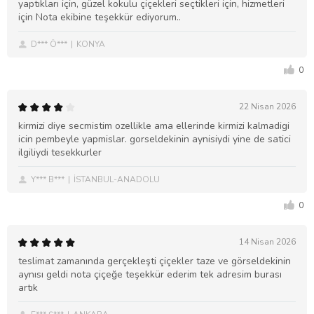
yaptıkları için, güzel kokulu çiçekleri seçtikleri için, hizmetleri
için Nota ekibine teşekkür ediyorum..
D*** Ö***
KONYA
0
22 Nisan 2026
kirmizi diye secmistim ozellikle ama ellerinde kirmizi kalmadigi
icin pembeyle yapmislar. gorseldekinin aynisiydi yine de satici
ilgiliydi tesekkurler
Y*** B***
İSTANBUL-ANADOLU
0
14 Nisan 2026
teslimat zamanında gerçekleşti çiçekler taze ve görseldekinin
aynısı geldi nota çiçeğe teşekkür ederim tek adresim burası
artık