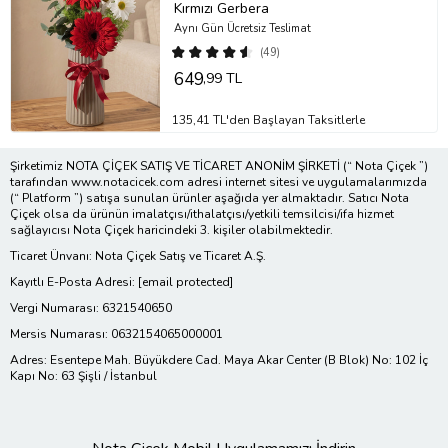
Kırmızı Gerbera
Aynı Gün Ücretsiz Teslimat
(49)
649
,99 TL
135,41 TL'den Başlayan Taksitlerle
Şirketimiz NOTA ÇİÇEK SATIŞ VE TİCARET ANONİM ŞİRKETİ (“ Nota Çiçek ”)
tarafından www.notacicek.com adresi internet sitesi ve uygulamalarımızda
(“ Platform ”) satışa sunulan ürünler aşağıda yer almaktadır. Satıcı Nota
Çiçek olsa da ürünün imalatçısı/ithalatçısı/yetkili temsilcisi/ifa hizmet
sağlayıcısı Nota Çiçek haricindeki 3. kişiler olabilmektedir.
Ticaret Ünvanı: Nota Çiçek Satış ve Ticaret A.Ş.
Kayıtlı E-Posta Adresi:
[email protected]
Vergi Numarası: 6321540650
Mersis Numarası: 0632154065000001
Adres: Esentepe Mah. Büyükdere Cad. Maya Akar Center (B Blok) No: 102 İç
Kapı No: 63 Şişli / İstanbul