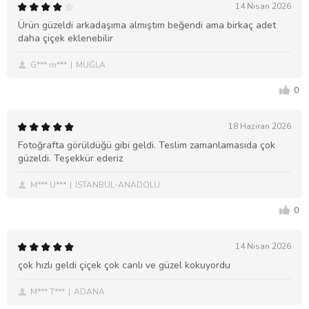
14 Nisan 2026
Ürün güzeldi arkadaşıma almıştım beğendi ama birkaç adet
daha çiçek eklenebilir
G*** m***
MUĞLA
0
18 Haziran 2026
Fotoğrafta görüldüğü gibi geldi. Teslim zamanlamasıda çok
güzeldi. Teşekkür ederiz
M*** U***
İSTANBUL-ANADOLU
0
14 Nisan 2026
çok hızlı geldi çiçek çok canlı ve güzel kokuyordu
M*** T***
ADANA