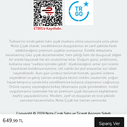
Türkiye’nin önde gelen lüks çiçek markası olma vizyonuyla yola çıkan
Nota Çiçek olarak, sevdiklerinize duygularınızı en zarif şekilde ifade
edebileceğiniz premium çiçekler sunuyoruz. Estetik detaylarla
tasarlanmış lüks çiçek düzenlemeleri, hem şıklığı hem de duygusal değeri
bir arada taşıyarak her anı unutulmaz kılar. Doğum günü, yıldönümü,
kutlama veya “sadece içimden geldi” diyebileceğiniz anlar için özenle
hazırlanan koleksiyonlarımız, stil sahibi bir jest arayanlar için ideal
seçeneklerdir. Aynı gün ücretsiz teslimat hizmeti, güvenli ödeme
seçenekleri ve geniş zaman aralığıyla teslim imkânı sayesinde, yoğun
hayat temposu içinde bile sevdiklerinize kolayca ulaşmanızı sağlıyoruz.
Online sipariş seçeneğiyle birkaç tıklamayla çiçek gönderebilir, mobil
uygulamamız üzerinden her an premium çiçek dünyasını keşfetmenin
keyfini yaşayabilirsiniz. Modern, zarif ve duyguları en ince şekilde
yansıtan tasarımlarla, Nota Çiçek her zaman yanınızda.
Copyright © 2026 Nota Çiçek Satış ve Ticaret Anonim Şirketi
649
,99 TL
Sipariş Ver