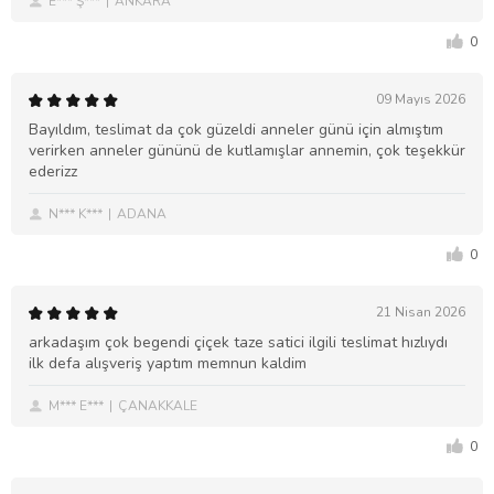
E*** Ş***
ANKARA
0
09 Mayıs 2026
Bayıldım, teslimat da çok güzeldi anneler günü için almıştım
verirken anneler gününü de kutlamışlar annemin, çok teşekkür
ederizz
N*** K***
ADANA
0
21 Nisan 2026
arkadaşım çok begendi çiçek taze satici ilgili teslimat hızlıydı
ilk defa alışveriş yaptım memnun kaldim
M*** E***
ÇANAKKALE
0