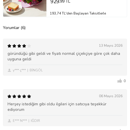
929
,99 TL
193,74 TL'den Başlayan Taksitlerle
Yorumlar (6)
13 Mayıs 2026
göründüğü gibi geldi ve fiyatı normal çiçekçiye göre çok daha
uyguna geldi
y*** ç***
BİNGÖL
0
06 Mayıs 2026
Herşey istediğim gibi oldu ilgileri için satıcıya teşekkür
ediyorum
E*** N***
IĞDIR