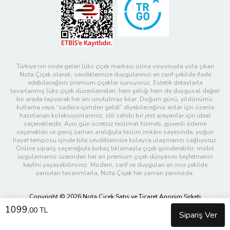
Türkiye’nin önde gelen lüks çiçek markası olma vizyonuyla yola çıkan
Nota Çiçek olarak, sevdiklerinize duygularınızı en zarif şekilde ifade
edebileceğiniz premium çiçekler sunuyoruz. Estetik detaylarla
tasarlanmış lüks çiçek düzenlemeleri, hem şıklığı hem de duygusal değeri
bir arada taşıyarak her anı unutulmaz kılar. Doğum günü, yıldönümü,
kutlama veya “sadece içimden geldi” diyebileceğiniz anlar için özenle
hazırlanan koleksiyonlarımız, stil sahibi bir jest arayanlar için ideal
seçeneklerdir. Aynı gün ücretsiz teslimat hizmeti, güvenli ödeme
seçenekleri ve geniş zaman aralığıyla teslim imkânı sayesinde, yoğun
hayat temposu içinde bile sevdiklerinize kolayca ulaşmanızı sağlıyoruz.
Online sipariş seçeneğiyle birkaç tıklamayla çiçek gönderebilir, mobil
uygulamamız üzerinden her an premium çiçek dünyasını keşfetmenin
keyfini yaşayabilirsiniz. Modern, zarif ve duyguları en ince şekilde
yansıtan tasarımlarla, Nota Çiçek her zaman yanınızda.
Copyright © 2026 Nota Çiçek Satış ve Ticaret Anonim Şirketi
1099
,00 TL
Sipariş Ver