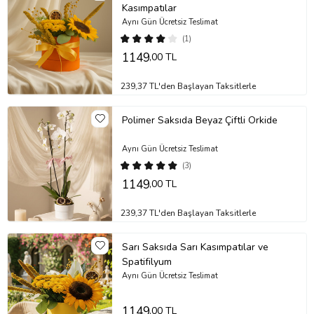
Kasımpatılar
kalacaktır.
Aynı Gün Ücretsiz Teslimat
Saksı/vazo, sert ve dayanıklı bir plastik türü olan polimer
(1)
malzemeden üretilmiştir.
1149
,00 TL
Stok durumuna göre ürünlerde ufak değişiklikler olabilir.
Ürün Kodu:
no537
239,37 TL'den Başlayan Taksitlerle
Polimer Saksıda Beyaz Çiftli Orkide
Aynı Gün Ücretsiz Teslimat
(3)
1149
,00 TL
239,37 TL'den Başlayan Taksitlerle
Sarı Saksıda Sarı Kasımpatılar ve
Spatifilyum
Aynı Gün Ücretsiz Teslimat
1149
,00 TL