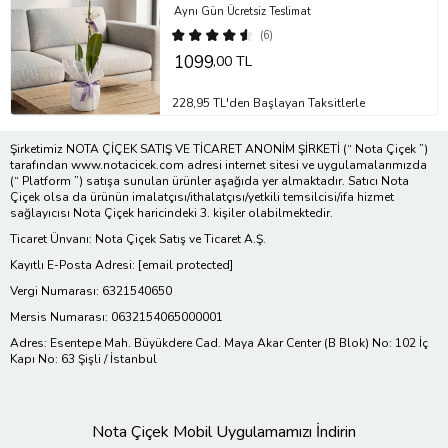
Aynı Gün Ücretsiz Teslimat
(6)
1099
,00 TL
228,95 TL'den Başlayan Taksitlerle
Şirketimiz NOTA ÇİÇEK SATIŞ VE TİCARET ANONİM ŞİRKETİ (“ Nota Çiçek ”)
tarafından www.notacicek.com adresi internet sitesi ve uygulamalarımızda
(“ Platform ”) satışa sunulan ürünler aşağıda yer almaktadır. Satıcı Nota
Çiçek olsa da ürünün imalatçısı/ithalatçısı/yetkili temsilcisi/ifa hizmet
sağlayıcısı Nota Çiçek haricindeki 3. kişiler olabilmektedir.
Ticaret Ünvanı: Nota Çiçek Satış ve Ticaret A.Ş.
Kayıtlı E-Posta Adresi:
[email protected]
Vergi Numarası: 6321540650
Mersis Numarası: 0632154065000001
Adres: Esentepe Mah. Büyükdere Cad. Maya Akar Center (B Blok) No: 102 İç
Kapı No: 63 Şişli / İstanbul
Nota Çiçek Mobil Uygulamamızı İndirin