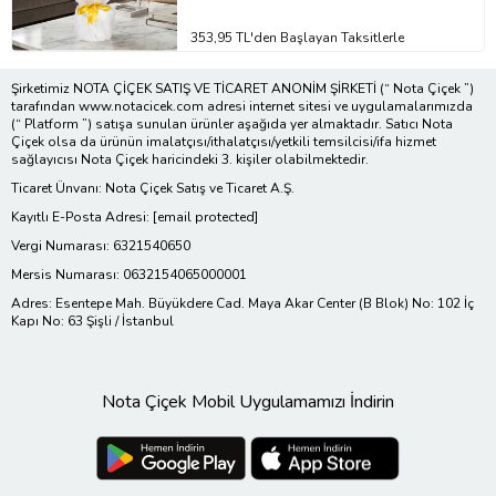
353,95 TL'den Başlayan Taksitlerle
Şirketimiz NOTA ÇİÇEK SATIŞ VE TİCARET ANONİM ŞİRKETİ (“ Nota Çiçek ”)
tarafından www.notacicek.com adresi internet sitesi ve uygulamalarımızda
(“ Platform ”) satışa sunulan ürünler aşağıda yer almaktadır. Satıcı Nota
Çiçek olsa da ürünün imalatçısı/ithalatçısı/yetkili temsilcisi/ifa hizmet
sağlayıcısı Nota Çiçek haricindeki 3. kişiler olabilmektedir.
Ticaret Ünvanı: Nota Çiçek Satış ve Ticaret A.Ş.
Kayıtlı E-Posta Adresi:
[email protected]
Vergi Numarası: 6321540650
Mersis Numarası: 0632154065000001
Adres: Esentepe Mah. Büyükdere Cad. Maya Akar Center (B Blok) No: 102 İç
Kapı No: 63 Şişli / İstanbul
Nota Çiçek Mobil Uygulamamızı İndirin