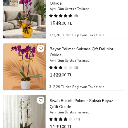
Orkide
kalacaktır.
Aynı Gün Ücretsiz Teslimat
Saksı/vazo, sert ve dayanıklı bir plastik türü olan polimer
(9)
malzemeden üretilmiştir.
1549
,00 TL
Stok durumuna göre ürünlerde ufak değişiklikler olabilir.
Ürün Kodu:
no538
322,70 TL'den Başlayan Taksitlerle
Beyaz Polimer Saksıda Çift Dal Mor
Orkide
Aynı Gün Ücretsiz Teslimat
(2)
1499
,00 TL
312,29 TL'den Başlayan Taksitlerle
Siyah Buketli Polimer Saksılı Beyaz
Çiftli Orkide
Aynı Gün Ücretsiz Teslimat
(22)
1199
,00 TL