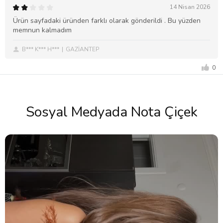
14 Nisan 2026
Ürün sayfadaki üründen farklı olarak gönderildi . Bu yüzden
memnun kalmadım
B*** K*** H***
GAZİANTEP
0
Sosyal Medyada Nota Çiçek