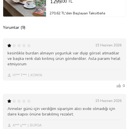
1299
,00 TL
270,62 TL'den Başlayan Taksitlerle
Yorumlar (9)
15 Haziran 2026
kesinlikle burdan almayın yogunluk var diyip görsel atmadılar
ve başka renk dalı kırılmış ürün gönderdiler. Asla paramı helal
etmiyorum
H*** T***
KONYA
0
15 Haziran 2026
Anneler günü için verdiğim siparişim alıcı evde olmadığı için
daire kapısı önüne bırakılmış rezalet.
A*** ş***
BURSA