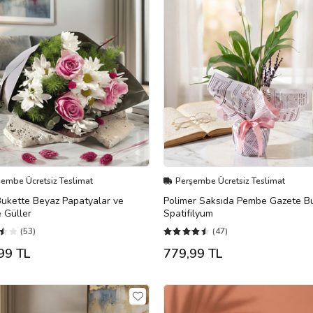
şembe Ücretsiz Teslimat
Perşembe Ücretsiz Teslimat
Bukette Beyaz Papatyalar ve
Polimer Saksıda Pembe Gazete Bu
 Güller
Spatifilyum
(53)
(47)
99 TL
779,99 TL