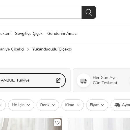
ekleri
Sevgiliye Çiçek
Gönderim Amacı
aniye Çiçekçi
Yukarıdudullu Çiçekçi
Her Gün Aynı
STANBUL, Türkiye
Gün Teslimat
Ne İçin
Renk
Kime
Fiyat
Ayn