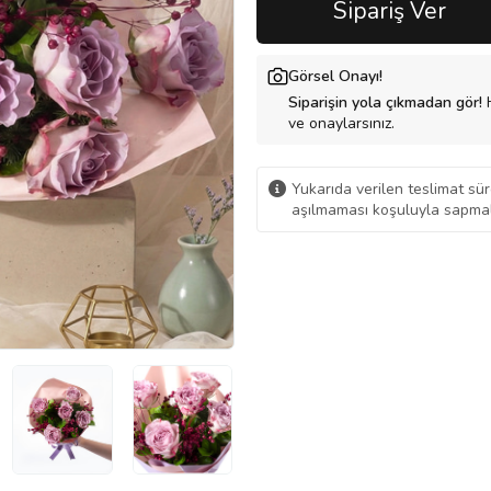
Sipariş Ver
Görsel Onayı!
Siparişin yola çıkmadan gör!
H
ve onaylarsınız.
Yukarıda verilen teslimat sür
aşılmaması koşuluyla sapmal