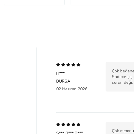
Çok beğener
H***
Sadece çiçe
BURSA
sorun deği.
02 Haziran 2026
Çok memnun 
S*** B*** B***