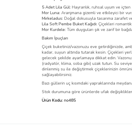
5 Adet Lila Gül:
Hayranlık, ruhsal uyum ve içten 
Mor Luna:
Aranjmana gizemli ve etkileyici bir vur
Mirkeladus:
Doğal dokusuyla tasarıma zarafet ve 
Lila Soft Pembe Buket Kağıdı:
Çiçekleri romantik 
Mor Kurdele:
Tüm duyguları şık ve zarif bir bağda 
Bakım İpuçları
Çiçek buketinizi/vazonuzu eve getirdiğinizde, amba
kadar, suyun altında tutarak kesin. Çiçekleri yer
gelecek şekilde ayarlamaya dikkat edin. Vazonuza
(radyatör, klima, soba gibi) uzak tutun. Su seviy
dinlenmiş su ile değiştirmek çiçeklerinizin ömrü
sağlayabilirsiniz.
Bazı güllerin uç kısımdaki yapraklarında meydana
Stok durumuna göre ürünlerde ufak değişiklikler 
Ürün Kodu:
no485