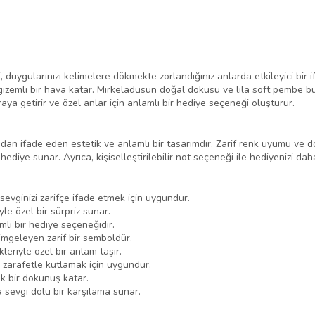
i, duygularınızı kelimelere dökmekte zorlandığınız anlarda etkileyici bir 
izemli bir hava katar. Mirkeladusun doğal dokusu ve lila soft pembe buk
raya getirir ve özel anlar için anlamlı bir hediye seçeneği oluşturur.
adan ifade eden estetik ve anlamlı bir tasarımdır. Zarif renk uyumu v
iye sunar. Ayrıca, kişiselleştirilebilir not seçeneği ile hediyenizi daha ö
sevginizi zarifçe ifade etmek için uygundur.
e özel bir sürpriz sunar.
lı bir hediye seçeneğidir.
simgeleyen zarif bir semboldür.
eriyle özel bir anlam taşır.
 zarafetle kutlamak için uygundur.
k bir dokunuş katar.
 sevgi dolu bir karşılama sunar.