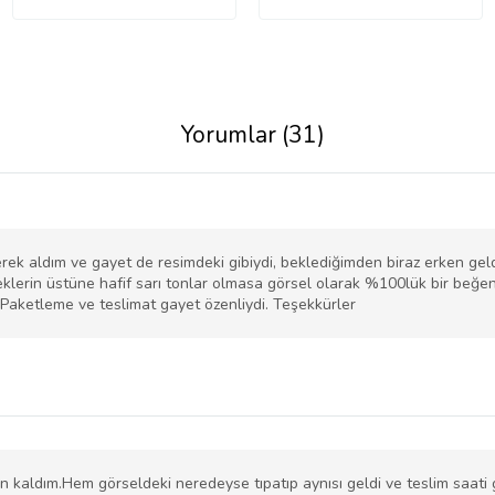
Yorumlar (31)
ek aldım ve gayet de resimdeki gibiydi, beklediğimden biraz erken geld
klerin üstüne hafif sarı tonlar olmasa görsel olarak %100lük bir beğe
 Paketleme ve teslimat gayet özenliydi. Teşekkürler
kaldım.Hem görseldeki neredeyse tıpatıp aynısı geldi ve teslim saati ge