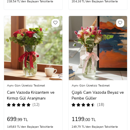
218,54 TL'den Başlayan Taksitlerle
204,16 TL'den Başlayan Taksitlerle
Aynı Gün Ücretsiz Teslimat
Aynı Gün Ücretsiz Teslimat
Cam Vazoda Krizantem ve
Çizgili Cam Vazoda Beyaz ve
Kırmızı Gül Aranjmanı
Pembe Güller
(12)
(18)
699
1199
,99 TL
,00 TL
145,83 TL'den Başlayan Taksitlerle
249,79 TL'den Başlayan Taksitlerle