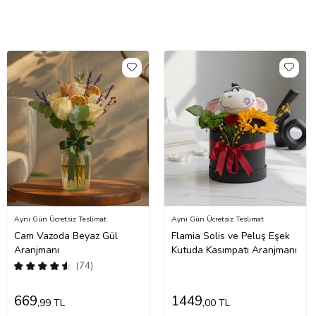
Aynı Gün Ücretsiz Teslimat
Aynı Gün Ücretsiz Teslimat
Cam Vazoda Beyaz Gül
Flamia Solis ve Peluş Eşek
Aranjmanı
Kutuda Kasımpatı Aranjmanı
(74)
669
1449
,99 TL
,00 TL