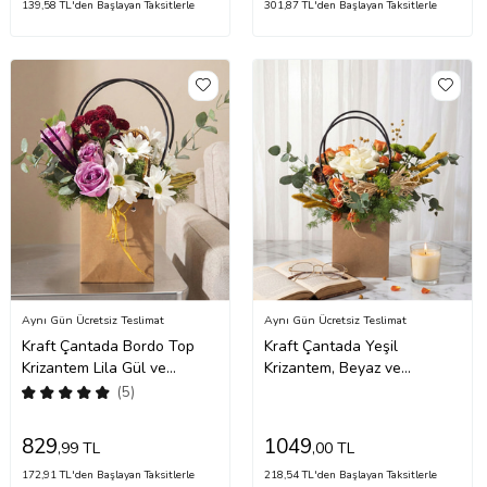
139,58 TL'den Başlayan Taksitlerle
301,87 TL'den Başlayan Taksitlerle
Aynı Gün Ücretsiz Teslimat
Aynı Gün Ücretsiz Teslimat
Kraft Çantada Bordo Top
Kraft Çantada Yeşil
Krizantem Lila Gül ve
Krizantem, Beyaz ve
Papatya
Turuncu Güller
(5)
829
1049
,99 TL
,00 TL
172,91 TL'den Başlayan Taksitlerle
218,54 TL'den Başlayan Taksitlerle