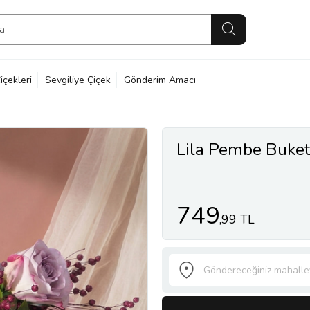
içekleri
Sevgiliye Çiçek
Gönderim Amacı
Lila Pembe Buket
749
,99 TL