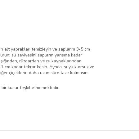
in alt yaprakları temizleyin ve saplarını 3-5 cm
urun; su seviyesini sapların yarısına kadar
ışığından, rüzgardan ve ısı kaynaklarından
5-1 cm kadar tekrar kesin. Ayrıca, suyu klorsuz ve
diğer çiçeklerin daha uzun süre taze kalmasını
 bir kusur teşkil etmemektedir.