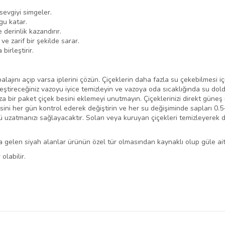
sevgiyi simgeler.
gu katar.
derinlik kazandırır.
ve zarif bir şekilde sarar.
birleştirir.
lajını açıp varsa iplerini çözün. Çiçeklerin daha fazla su çekebilmesi iç
leştireceğiniz vazoyu iyice temizleyin ve vazoya oda sıcaklığında su dold
 bir paket çiçek besini eklemeyi unutmayın. Çiçeklerinizi direkt güneş 
esini her gün kontrol ederek değiştirin ve her su değişiminde sapları 0.
nü uzatmanızı sağlayacaktır. Solan veya kuruyan çiçekleri temizleyerek 
 gelen siyah alanlar ürünün özel tür olmasından kaynaklı olup güle ait
olabilir.