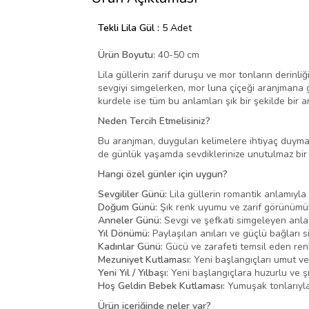
Tekli Lila Gül :
5 Adet
Ürün Boyutu:
40-50 cm
Lila güllerin zarif duruşu ve mor tonların derinliğ
sevgiyi simgelerken, mor luna çiçeği aranjmana g
kurdele ise tüm bu anlamları şık bir şekilde bir a
Neden Tercih Etmelisiniz?
Bu aranjman, duyguları kelimelere ihtiyaç duym
de günlük yaşamda sevdiklerinize unutulmaz bir hed
Hangi özel günler için uygun?
Sevgililer Günü:
Lila güllerin romantik anlamıyla 
Doğum Günü:
Şık renk uyumu ve zarif görünümüyl
Anneler Günü:
Sevgi ve şefkati simgeleyen anlam
Yıl Dönümü:
Paylaşılan anıları ve güçlü bağları 
Kadınlar Günü:
Gücü ve zarafeti temsil eden renkl
Mezuniyet Kutlaması:
Yeni başlangıçları umut ve
Yeni Yıl / Yılbaşı:
Yeni başlangıçlara huzurlu ve şı
Hoş Geldin Bebek Kutlaması:
Yumuşak tonlarıyla
Ürün içeriğinde neler var?