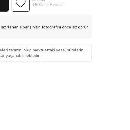
Bu Ürün
446 Kişinin Favorisi
azırlanan siparişinizin fotoğrafını önce siz görür
eleri tahmini olup mevzuattaki yasal sürelerin
ar yaşanabilmektedir.