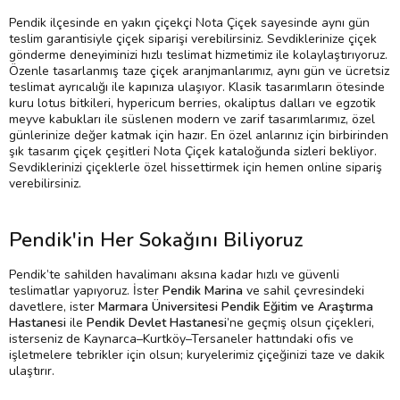
Pendik ilçesinde en yakın çiçekçi Nota Çiçek sayesinde aynı gün
teslim garantisiyle çiçek siparişi verebilirsiniz. Sevdiklerinize çiçek
gönderme deneyiminizi hızlı teslimat hizmetimiz ile kolaylaştırıyoruz.
Özenle tasarlanmış taze çiçek aranjmanlarımız, aynı gün ve ücretsiz
teslimat ayrıcalığı ile kapınıza ulaşıyor. Klasik tasarımların ötesinde
kuru lotus bitkileri, hypericum berries, okaliptus dalları ve egzotik
meyve kabukları ile süslenen modern ve zarif tasarımlarımız, özel
günlerinize değer katmak için hazır. En özel anlarınız için birbirinden
şık tasarım çiçek çeşitleri Nota Çiçek kataloğunda sizleri bekliyor.
Sevdiklerinizi çiçeklerle özel hissettirmek için hemen online sipariş
verebilirsiniz.
Pendik'in Her Sokağını Biliyoruz
Pendik’te sahilden havalimanı aksına kadar hızlı ve güvenli
teslimatlar yapıyoruz. İster
Pendik Marina
ve sahil çevresindeki
davetlere, ister
Marmara Üniversitesi Pendik Eğitim ve Araştırma
Hastanesi
ile
Pendik Devlet Hastanesi
’ne geçmiş olsun çiçekleri,
isterseniz de Kaynarca–Kurtköy–Tersaneler hattındaki ofis ve
işletmelere tebrikler için olsun; kuryelerimiz çiçeğinizi taze ve dakik
ulaştırır.