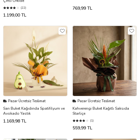
Çiftli Orkide
769,99 TL
(22)
1.199,00 TL
Pazar Ücretsiz Teslimat
Pazar Ücretsiz Teslimat
Sarı Buket Kağıdında Spatifilyum ve
Kahverengi Buket Kağıtlı Saksıda
Avokado Yastık
Starliçe
1.169,98 TL
(1)
559,99 TL