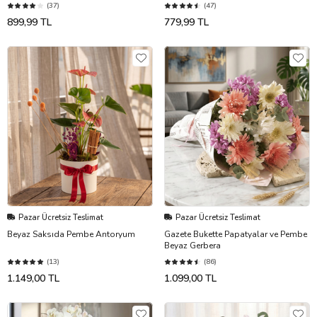
(37)
(47)
899,99 TL
779,99 TL
Pazar Ücretsiz Teslimat
Pazar Ücretsiz Teslimat
Beyaz Saksıda Pembe Antoryum
Gazete Bukette Papatyalar ve Pembe
Beyaz Gerbera
(13)
(86)
1.149,00 TL
1.099,00 TL