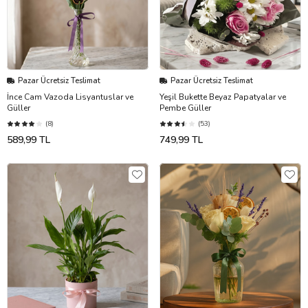
Pazar Ücretsiz Teslimat
Pazar Ücretsiz Teslimat
İnce Cam Vazoda Lisyantuslar ve
Yeşil Bukette Beyaz Papatyalar ve
Güller
Pembe Güller
(8)
(53)
589,99 TL
749,99 TL