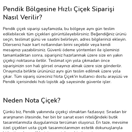
Pendik Bölgesine Hızlı Çiçek Siparişi
Nasıl Verilir?
Pendik çiçek siparişi sayfamızda, bu bölgeye aynı gün teslim
edilebilecek tüm çiçekleri görüntüleyebilirsiniz. Beğendiğiniz ürünü
seçin, teslimat günü ve saatini belirleyin, adres bilgilerinizi ekleyin.
Dilerseniz hazır kart notlarından birini seçebilir veya kendi
mesajınızı yazabilirsiniz. Güvenli ödeme yöntemleri ile işleminizi
tamamladıktan sonra, siparişiniz hazırlanmak üzere size en yakın
çiçekçi noktasına iletilir. Teslimat için yola çıkmadan önce
siparişinizin son hali görsel onayınızı almak üzere size gönderilir.
Onayınızla birlikte ürününüz aynı gün teslim edilmek üzere yola
çıkar. Tüm sipariş süreciniz Nota Çiçek'in kullanıcı dostu arayüzü ve
Pendik içerisindeki hızlı lojistik ağı sayesinde güvenle işler.
Neden Nota Çiçek?
Çünkü biz, Pendik yakınında çiçekçi olmaktan fazlasıyız. Sıradan bir
aranjmanın ötesinde, her biri bir sanat eseri niteliğindeki butik
tasarımlarımızla duygularınıza tercüman oluyoruz. En taze, mevsime
özel çiçekleri usta çiçek tasarımcılarımızın estetik dokunuşlarıyla