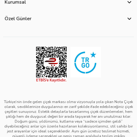
Kurumsal
Bize Ulaşın
Hakkımızda
Site Haritası
Özel Günler
Kişisel Verilerin Korunması ve Gizlilik Politikası
Teslimat İpuçları
Öğretmenler Günü Çiçekleri
Ürün Güvenliği
Görsel Kontrol Süreci
Yılbaşı Çiçekleri
Çerez Politikası
Ürün Sıralama Kriterleri
Kadınlar Günü Çiçekleri
Üyelik Sözleşmesi
Çiçek Bakımı
Sevgililer Günü Çiçekleri
Mesafeli Satış Sözleşmesi
Çiçek Notları
Anneler Günü Çiçekleri
Kurumsal Müşterilerimiz
Babalar Günü Çiçekleri
Türkiye’nin önde gelen çiçek markası olma vizyonuyla yola çıkan Nota Çiçek
olarak, sevdiklerinize duygularınızı en zarif şekilde ifade edebileceğiniz çiçek
çeşitleri sunuyoruz. Estetik detaylarla tasarlanmış çiçek düzenlemeleri, hem
şıklığı hem de duygusal değeri bir arada taşıyarak her anı unutulmaz kılar.
Doğum günü, yıldönümü, kutlama veya “sadece içimden geldi”
diyebileceğiniz anlar için özenle hazırlanan koleksiyonlarımız, stil sahibi bir
jest arayanlar için ideal seçeneklerdir. Aynı gün ücretsiz teslimat hizmeti,
güvenli ödeme seçenekleri ve geniş zaman aralığıyla teslim imkânı