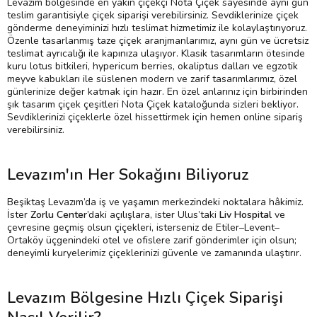
Levazım bölgesinde en yakın çiçekçi Nota Çiçek sayesinde aynı gün
teslim garantisiyle çiçek siparişi verebilirsiniz. Sevdiklerinize çiçek
gönderme deneyiminizi hızlı teslimat hizmetimiz ile kolaylaştırıyoruz.
Özenle tasarlanmış taze çiçek aranjmanlarımız, aynı gün ve ücretsiz
teslimat ayrıcalığı ile kapınıza ulaşıyor. Klasik tasarımların ötesinde
kuru lotus bitkileri, hypericum berries, okaliptus dalları ve egzotik
meyve kabukları ile süslenen modern ve zarif tasarımlarımız, özel
günlerinize değer katmak için hazır. En özel anlarınız için birbirinden
şık tasarım çiçek çeşitleri Nota Çiçek kataloğunda sizleri bekliyor.
Sevdiklerinizi çiçeklerle özel hissettirmek için hemen online sipariş
verebilirsiniz.
Levazım'ın Her Sokağını Biliyoruz
Beşiktaş Levazım’da iş ve yaşamın merkezindeki noktalara hâkimiz.
İster
Zorlu Center
’daki açılışlara, ister Ulus’taki
Liv Hospital
ve
çevresine geçmiş olsun çiçekleri, isterseniz de Etiler–Levent–
Ortaköy üçgenindeki otel ve ofislere zarif gönderimler için olsun;
deneyimli kuryelerimiz çiçeklerinizi güvenle ve zamanında ulaştırır.
Levazım Bölgesine Hızlı Çiçek Siparişi