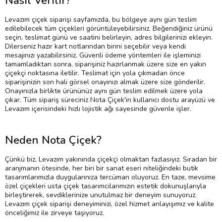
Nasıl Verilir?
Levazım çiçek siparişi sayfamızda, bu bölgeye aynı gün teslim
edilebilecek tüm çiçekleri görüntüleyebilirsiniz. Beğendiğiniz ürünü
seçin, teslimat günü ve saatini belirleyin, adres bilgilerinizi ekleyin.
Dilerseniz hazır kart notlarından birini seçebilir veya kendi
mesajınızı yazabilirsiniz. Güvenli ödeme yöntemleri ile işleminizi
tamamladıktan sonra, siparişiniz hazırlanmak üzere size en yakın
çiçekçi noktasına iletilir. Teslimat için yola çıkmadan önce
siparişinizin son hali görsel onayınızı almak üzere size gönderilir.
Onayınızla birlikte ürününüz aynı gün teslim edilmek üzere yola
çıkar. Tüm sipariş süreciniz Nota Çiçek'in kullanıcı dostu arayüzü ve
Levazım içerisindeki hızlı lojistik ağı sayesinde güvenle işler.
Neden Nota Çiçek?
Çünkü biz, Levazım yakınında çiçekçi olmaktan fazlasıyız. Sıradan bir
aranjmanın ötesinde, her biri bir sanat eseri niteliğindeki butik
tasarımlarımızla duygularınıza tercüman oluyoruz. En taze, mevsime
özel çiçekleri usta çiçek tasarımcılarımızın estetik dokunuşlarıyla
birleştirerek, sevdiklerinize unutulmaz bir deneyim sunuyoruz.
Levazım çiçek siparişi deneyiminizi, özel hizmet anlayışımız ve kalite
önceliğimiz ile zirveye taşıyoruz.