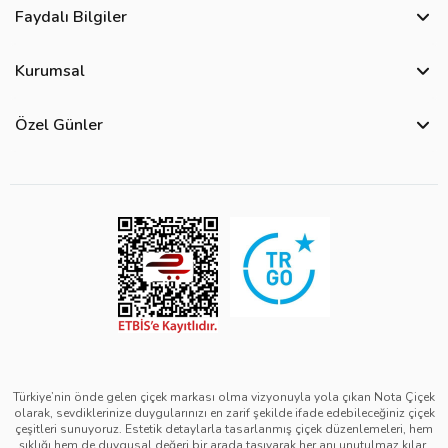
Faydalı Bilgiler
Sıkça Sorulan Sorular
Kurumsal
Bize Ulaşın
Hakkımızda
Site Haritası
Özel Günler
Kişisel Verilerin Korunması ve Gizlilik Politikası
Teslimat İpuçları
Öğretmenler Günü Çiçekleri
Ürün Güvenliği
Görsel Kontrol Süreci
Yılbaşı Çiçekleri
Çerez Politikası
Ürün Sıralama Kriterleri
Kadınlar Günü Çiçekleri
Üyelik Sözleşmesi
Çiçek Bakımı
Sevgililer Günü Çiçekleri
Mesafeli Satış Sözleşmesi
Çiçek Notları
Anneler Günü Çiçekleri
Kurumsal Müşterilerimiz
Babalar Günü Çiçekleri
Türkiye’nin önde gelen çiçek markası olma vizyonuyla yola çıkan Nota Çiçek
olarak, sevdiklerinize duygularınızı en zarif şekilde ifade edebileceğiniz çiçek
çeşitleri sunuyoruz. Estetik detaylarla tasarlanmış çiçek düzenlemeleri, hem
şıklığı hem de duygusal değeri bir arada taşıyarak her anı unutulmaz kılar.