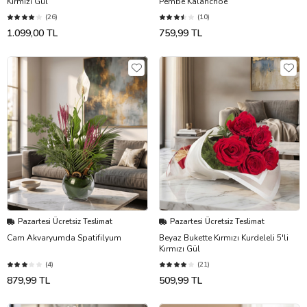
Kırmızı Gül
Pembe Kalanchoe
(26)
(10)
1.099,00 TL
759,99 TL
Pazartesi Ücretsiz Teslimat
Pazartesi Ücretsiz Teslimat
Cam Akvaryumda Spatifilyum
Beyaz Bukette Kırmızı Kurdeleli 5'li
Kırmızı Gül
(4)
(21)
879,99 TL
509,99 TL