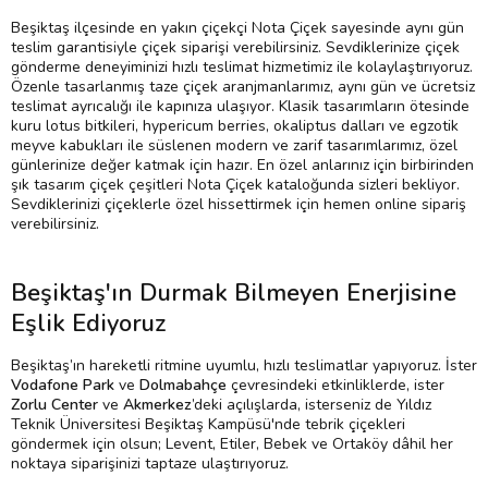
Beşiktaş ilçesinde en yakın çiçekçi Nota Çiçek sayesinde aynı gün
teslim garantisiyle çiçek siparişi verebilirsiniz. Sevdiklerinize çiçek
gönderme deneyiminizi hızlı teslimat hizmetimiz ile kolaylaştırıyoruz.
Özenle tasarlanmış taze çiçek aranjmanlarımız, aynı gün ve ücretsiz
teslimat ayrıcalığı ile kapınıza ulaşıyor. Klasik tasarımların ötesinde
kuru lotus bitkileri, hypericum berries, okaliptus dalları ve egzotik
meyve kabukları ile süslenen modern ve zarif tasarımlarımız, özel
günlerinize değer katmak için hazır. En özel anlarınız için birbirinden
şık tasarım çiçek çeşitleri Nota Çiçek kataloğunda sizleri bekliyor.
Sevdiklerinizi çiçeklerle özel hissettirmek için hemen online sipariş
verebilirsiniz.
Beşiktaş'ın Durmak Bilmeyen Enerjisine
Eşlik Ediyoruz
Beşiktaş’ın hareketli ritmine uyumlu, hızlı teslimatlar yapıyoruz. İster
Vodafone Park
ve
Dolmabahçe
çevresindeki etkinliklerde, ister
Zorlu Center
ve
Akmerkez
’deki açılışlarda, isterseniz de Yıldız
Teknik Üniversitesi Beşiktaş Kampüsü'nde tebrik çiçekleri
göndermek için olsun; Levent, Etiler, Bebek ve Ortaköy dâhil her
noktaya siparişinizi taptaze ulaştırıyoruz.