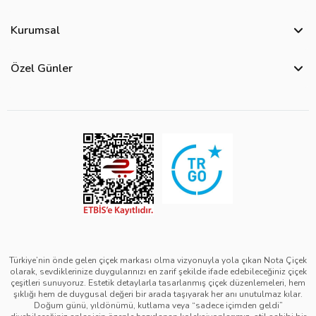
Sıkça Sorulan Sorular
Kurumsal
Bize Ulaşın
Hakkımızda
Site Haritası
Özel Günler
Kişisel Verilerin Korunması ve Gizlilik Politikası
Teslimat İpuçları
Öğretmenler Günü Çiçekleri
Ürün Güvenliği
Görsel Kontrol Süreci
Yılbaşı Çiçekleri
Çerez Politikası
Ürün Sıralama Kriterleri
Kadınlar Günü Çiçekleri
Üyelik Sözleşmesi
Çiçek Bakımı
Sevgililer Günü Çiçekleri
Mesafeli Satış Sözleşmesi
Çiçek Notları
Anneler Günü Çiçekleri
Kurumsal Müşterilerimiz
Babalar Günü Çiçekleri
Türkiye’nin önde gelen çiçek markası olma vizyonuyla yola çıkan Nota Çiçek
olarak, sevdiklerinize duygularınızı en zarif şekilde ifade edebileceğiniz çiçek
çeşitleri sunuyoruz. Estetik detaylarla tasarlanmış çiçek düzenlemeleri, hem
şıklığı hem de duygusal değeri bir arada taşıyarak her anı unutulmaz kılar.
Doğum günü, yıldönümü, kutlama veya “sadece içimden geldi”