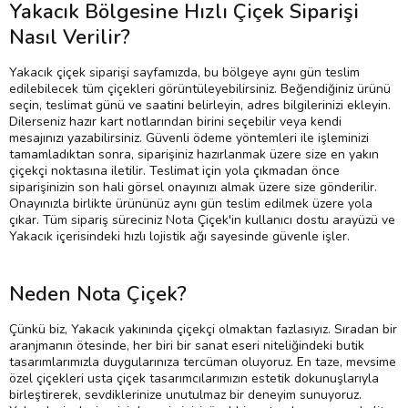
Yakacık Bölgesine Hızlı Çiçek Siparişi
Nasıl Verilir?
Yakacık çiçek siparişi sayfamızda, bu bölgeye aynı gün teslim
edilebilecek tüm çiçekleri görüntüleyebilirsiniz. Beğendiğiniz ürünü
seçin, teslimat günü ve saatini belirleyin, adres bilgilerinizi ekleyin.
Dilerseniz hazır kart notlarından birini seçebilir veya kendi
mesajınızı yazabilirsiniz. Güvenli ödeme yöntemleri ile işleminizi
tamamladıktan sonra, siparişiniz hazırlanmak üzere size en yakın
çiçekçi noktasına iletilir. Teslimat için yola çıkmadan önce
siparişinizin son hali görsel onayınızı almak üzere size gönderilir.
Onayınızla birlikte ürününüz aynı gün teslim edilmek üzere yola
çıkar. Tüm sipariş süreciniz Nota Çiçek'in kullanıcı dostu arayüzü ve
Yakacık içerisindeki hızlı lojistik ağı sayesinde güvenle işler.
Neden Nota Çiçek?
Çünkü biz, Yakacık yakınında çiçekçi olmaktan fazlasıyız. Sıradan bir
aranjmanın ötesinde, her biri bir sanat eseri niteliğindeki butik
tasarımlarımızla duygularınıza tercüman oluyoruz. En taze, mevsime
özel çiçekleri usta çiçek tasarımcılarımızın estetik dokunuşlarıyla
birleştirerek, sevdiklerinize unutulmaz bir deneyim sunuyoruz.