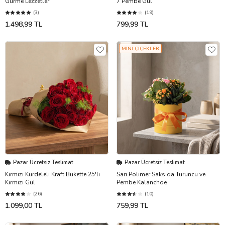
Gurme Lezzetler
7 Pembe Gül
(3)
(19)
1.498,99 TL
799,99 TL
MİNİ ÇİÇEKLER
Pazar Ücretsiz Teslimat
Pazar Ücretsiz Teslimat
Kırmızı Kurdeleli Kraft Bukette 25'li
Sarı Polimer Saksıda Turuncu ve
Kırmızı Gül
Pembe Kalanchoe
(26)
(10)
1.099,00 TL
759,99 TL