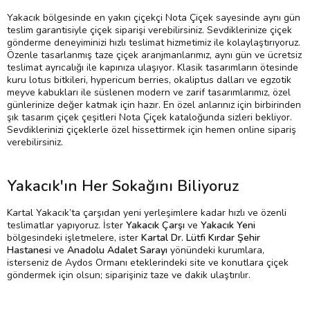
Yakacık bölgesinde en yakın çiçekçi Nota Çiçek sayesinde aynı gün
teslim garantisiyle çiçek siparişi verebilirsiniz. Sevdiklerinize çiçek
gönderme deneyiminizi hızlı teslimat hizmetimiz ile kolaylaştırıyoruz.
Özenle tasarlanmış taze çiçek aranjmanlarımız, aynı gün ve ücretsiz
teslimat ayrıcalığı ile kapınıza ulaşıyor. Klasik tasarımların ötesinde
kuru lotus bitkileri, hypericum berries, okaliptus dalları ve egzotik
meyve kabukları ile süslenen modern ve zarif tasarımlarımız, özel
günlerinize değer katmak için hazır. En özel anlarınız için birbirinden
şık tasarım çiçek çeşitleri Nota Çiçek kataloğunda sizleri bekliyor.
Sevdiklerinizi çiçeklerle özel hissettirmek için hemen online sipariş
verebilirsiniz.
Yakacık'ın Her Sokağını Biliyoruz
Kartal Yakacık’ta çarşıdan yeni yerleşimlere kadar hızlı ve özenli
teslimatlar yapıyoruz. İster
Yakacık Çarşı
ve
Yakacık Yeni
bölgesindeki işletmelere, ister
Kartal Dr. Lütfi Kırdar Şehir
Hastanesi
ve
Anadolu Adalet Sarayı
yönündeki kurumlara,
isterseniz de Aydos Ormanı eteklerindeki site ve konutlara çiçek
göndermek için olsun; siparişiniz taze ve dakik ulaştırılır.