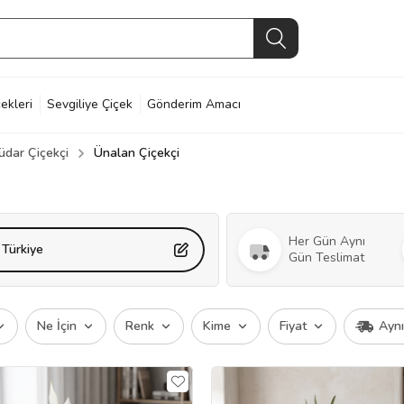
ekleri
Sevgiliye Çiçek
Gönderim Amacı
üdar Çiçekçi
Ünalan Çiçekçi
Her Gün Aynı
 Türkiye
Gün Teslimat
Ne İçin
Renk
Kime
Fiyat
Ayn