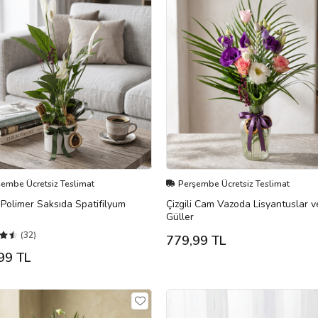
şembe Ücretsiz Teslimat
Perşembe Ücretsiz Teslimat
Polimer Saksıda Spatifilyum
Çizgili Cam Vazoda Lisyantuslar v
Güller
(32)
779,99 TL
99 TL