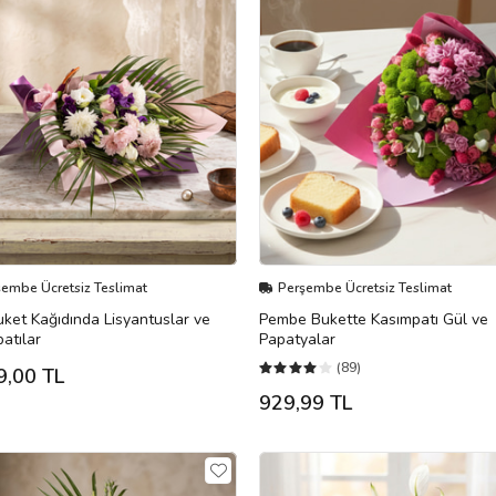
şembe Ücretsiz Teslimat
Perşembe Ücretsiz Teslimat
ket Kağıdında Lisyantuslar ve
Pembe Bukette Kasımpatı Gül ve
atılar
Papatyalar
(89)
9,00 TL
929,99 TL