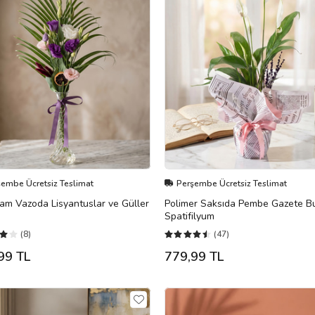
şembe Ücretsiz Teslimat
Perşembe Ücretsiz Teslimat
am Vazoda Lisyantuslar ve Güller
Polimer Saksıda Pembe Gazete Bu
Spatifilyum
(8)
(47)
99 TL
779,99 TL