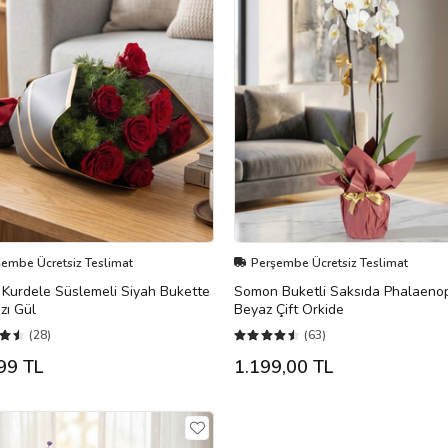
şembe Ücretsiz Teslimat
Perşembe Ücretsiz Teslimat
ı Kurdele Süslemeli Siyah Bukette
Somon Buketli Saksıda Phalaeno
ızı Gül
Beyaz Çift Orkide
(28)
(63)
99 TL
1.199,00 TL