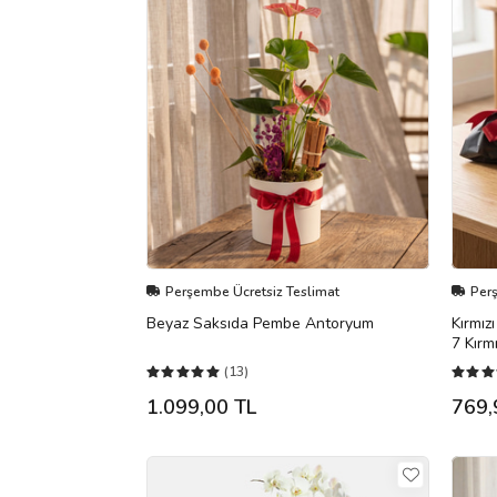
Perşembe Ücretsiz Teslimat
Per
Beyaz Saksıda Pembe Antoryum
Kırmız
7 Kırm
(13)
1.099,00 TL
769,