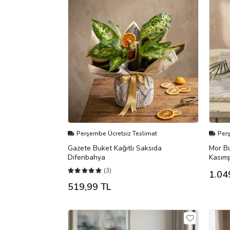
Perşembe Ücretsiz Teslimat
Per
Gazete Buket Kağıtlı Saksıda
Mor Bu
Difenbahya
Kasımp
(3)
1.04
519,99 TL