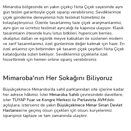
Mimaroba bölgesinde en yakın çiçekçi Nota Çiçek sayesinde aynı
gün teslim garantisiyle çiçek siparişi verebilirsiniz. Sevdiklerinize
çiçek gönderme deneyiminizi hızlı teslimat hizmetimiz ile
kolaylaştırıyoruz. Özenle tasarlanmış taze çiçek aranjmanlarımız,
aynı gün ve ücretsiz teslimat ayrıcalığı ile kapınıza ulaşıyor. Klasik
tasarımların ötesinde kuru lotus bitkileri, hypericum berries,
okaliptus dalları ve egzotik meyve kabukları ile süslenen modern
ve zarif tasarımlarımız, özel günlerinize değer katmak için hazır. En
özel anlarınız için birbirinden şık tasarım çiçek çeşitleri Nota Çiçek
kataloğunda sizleri bekliyor. Sevdiklerinizi çiçeklerle özel
hissettirmek için hemen online sipariş verebilirsiniz.
Mimaroba'nın Her Sokağını Biliyoruz
Büyükçekmece Mimaroba’da sahil parklarından site içlerine kadar
her adrese hâkimiz. İster
Mimaroba Sahili
çevresindeki davetlere,
ister
TÜYAP Fuar ve Kongre Merkezi
ile
Perlavista AVM
’deki
açılışlara, isterseniz de yakın
Büyükçekmece Mimar Sinan Devlet
Hastanesi
’ne geçmiş olsun çiçekleri için olsun; kuryelerimiz
siparişinizi taptaze ve tam zamanında ulaştırır.