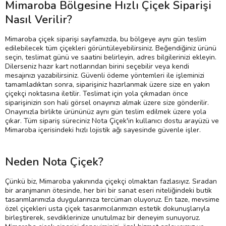
Mimaroba Bölgesine Hızlı Çiçek Siparişi
Nasıl Verilir?
Mimaroba çiçek siparişi sayfamızda, bu bölgeye aynı gün teslim
edilebilecek tüm çiçekleri görüntüleyebilirsiniz. Beğendiğiniz ürünü
seçin, teslimat günü ve saatini belirleyin, adres bilgilerinizi ekleyin.
Dilerseniz hazır kart notlarından birini seçebilir veya kendi
mesajınızı yazabilirsiniz. Güvenli ödeme yöntemleri ile işleminizi
tamamladıktan sonra, siparişiniz hazırlanmak üzere size en yakın
çiçekçi noktasına iletilir. Teslimat için yola çıkmadan önce
siparişinizin son hali görsel onayınızı almak üzere size gönderilir.
Onayınızla birlikte ürününüz aynı gün teslim edilmek üzere yola
çıkar. Tüm sipariş süreciniz Nota Çiçek'in kullanıcı dostu arayüzü ve
Mimaroba içerisindeki hızlı lojistik ağı sayesinde güvenle işler.
Neden Nota Çiçek?
Çünkü biz, Mimaroba yakınında çiçekçi olmaktan fazlasıyız. Sıradan
bir aranjmanın ötesinde, her biri bir sanat eseri niteliğindeki butik
tasarımlarımızla duygularınıza tercüman oluyoruz. En taze, mevsime
özel çiçekleri usta çiçek tasarımcılarımızın estetik dokunuşlarıyla
birleştirerek, sevdiklerinize unutulmaz bir deneyim sunuyoruz.