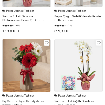
Pazar Ücretsiz Teslimat
Pazar Ücretsiz Teslimat
Somon Buketli Saksıda
Beyaz Çizgili Sedefli Vazoda Pembe
Phalaenopsis Beyaz Çift Orkide
Güller ve Lilyum
(64)
(24)
1.199,00 TL
899,99 TL
Pazar Ücretsiz Teslimat
Pazar Ücretsiz Teslimat
Bej Vazoda Beyaz Papatyalar ve
Somon Buket Kağıtlı Orkide ve
Kırmızı Gerbera
Gurme Lezzetler