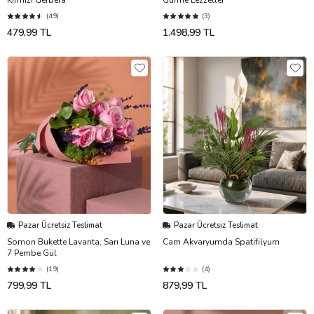
(49)
(3)
479,99 TL
1.498,99 TL
Pazar Ücretsiz Teslimat
Pazar Ücretsiz Teslimat
Somon Bukette Lavanta, Sarı Luna ve
Cam Akvaryumda Spatifilyum
7 Pembe Gül
(19)
(4)
799,99 TL
879,99 TL