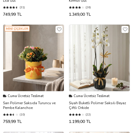
Lila Gül
Kırmızı Gül
(31)
(26)
749,99 TL
1.349,00 TL
MİNİ ÇİÇEKLER
Cuma Ücretsiz Teslimat
Cuma Ücretsiz Teslimat
Sarı Polimer Saksıda Turuncu ve
Siyah Buketli Polimer Saksılı Beyaz
Pembe Kalanchoe
Çiftli Orkide
(10)
(22)
759,99 TL
1.199,00 TL