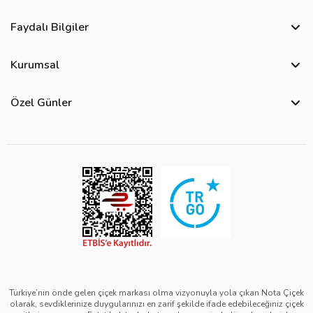
Faydalı Bilgiler
Sıkça Sorulan Sorular
Kurumsal
Bize Ulaşın
Hakkımızda
Site Haritası
Özel Günler
Kişisel Verilerin Korunması ve Gizlilik Politikası
Teslimat İpuçları
Öğretmenler Günü Çiçekleri
Ürün Güvenliği
Görsel Kontrol Süreci
Yılbaşı Çiçekleri
Çerez Politikası
Ürün Sıralama Kriterleri
Kadınlar Günü Çiçekleri
Üyelik Sözleşmesi
Çiçek Bakımı
Sevgililer Günü Çiçekleri
Mesafeli Satış Sözleşmesi
Çiçek Notları
Anneler Günü Çiçekleri
Kurumsal Müşterilerimiz
Babalar Günü Çiçekleri
Türkiye’nin önde gelen çiçek markası olma vizyonuyla yola çıkan Nota Çiçek
olarak, sevdiklerinize duygularınızı en zarif şekilde ifade edebileceğiniz çiçek