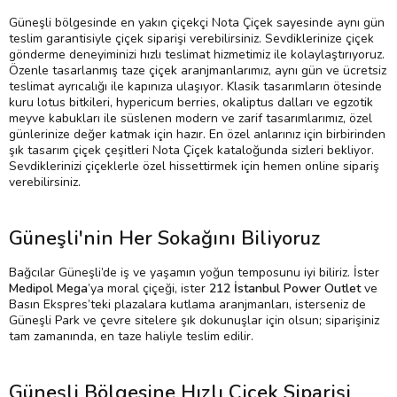
Güneşli bölgesinde en yakın çiçekçi Nota Çiçek sayesinde aynı gün
teslim garantisiyle çiçek siparişi verebilirsiniz. Sevdiklerinize çiçek
gönderme deneyiminizi hızlı teslimat hizmetimiz ile kolaylaştırıyoruz.
Özenle tasarlanmış taze çiçek aranjmanlarımız, aynı gün ve ücretsiz
teslimat ayrıcalığı ile kapınıza ulaşıyor. Klasik tasarımların ötesinde
kuru lotus bitkileri, hypericum berries, okaliptus dalları ve egzotik
meyve kabukları ile süslenen modern ve zarif tasarımlarımız, özel
günlerinize değer katmak için hazır. En özel anlarınız için birbirinden
şık tasarım çiçek çeşitleri Nota Çiçek kataloğunda sizleri bekliyor.
Sevdiklerinizi çiçeklerle özel hissettirmek için hemen online sipariş
verebilirsiniz.
Güneşli'nin Her Sokağını Biliyoruz
Bağcılar Güneşli’de iş ve yaşamın yoğun temposunu iyi biliriz. İster
Medipol Mega
’ya moral çiçeği, ister
212 İstanbul Power Outlet
ve
Basın Ekspres’teki plazalara kutlama aranjmanları, isterseniz de
Güneşli Park ve çevre sitelere şık dokunuşlar için olsun; siparişiniz
tam zamanında, en taze haliyle teslim edilir.
Güneşli Bölgesine Hızlı Çiçek Siparişi