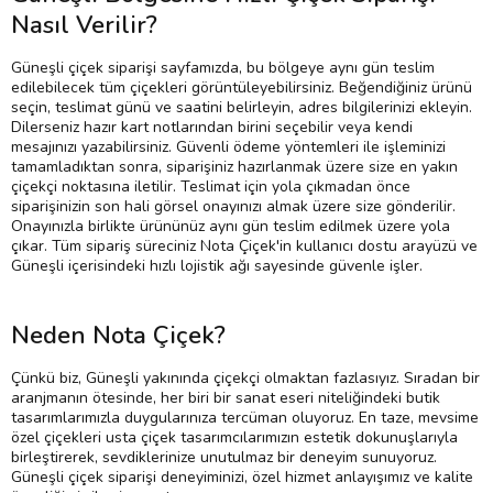
Nasıl Verilir?
Güneşli çiçek siparişi sayfamızda, bu bölgeye aynı gün teslim
edilebilecek tüm çiçekleri görüntüleyebilirsiniz. Beğendiğiniz ürünü
seçin, teslimat günü ve saatini belirleyin, adres bilgilerinizi ekleyin.
Dilerseniz hazır kart notlarından birini seçebilir veya kendi
mesajınızı yazabilirsiniz. Güvenli ödeme yöntemleri ile işleminizi
tamamladıktan sonra, siparişiniz hazırlanmak üzere size en yakın
çiçekçi noktasına iletilir. Teslimat için yola çıkmadan önce
siparişinizin son hali görsel onayınızı almak üzere size gönderilir.
Onayınızla birlikte ürününüz aynı gün teslim edilmek üzere yola
çıkar. Tüm sipariş süreciniz Nota Çiçek'in kullanıcı dostu arayüzü ve
Güneşli içerisindeki hızlı lojistik ağı sayesinde güvenle işler.
Neden Nota Çiçek?
Çünkü biz, Güneşli yakınında çiçekçi olmaktan fazlasıyız. Sıradan bir
aranjmanın ötesinde, her biri bir sanat eseri niteliğindeki butik
tasarımlarımızla duygularınıza tercüman oluyoruz. En taze, mevsime
özel çiçekleri usta çiçek tasarımcılarımızın estetik dokunuşlarıyla
birleştirerek, sevdiklerinize unutulmaz bir deneyim sunuyoruz.
Güneşli çiçek siparişi deneyiminizi, özel hizmet anlayışımız ve kalite