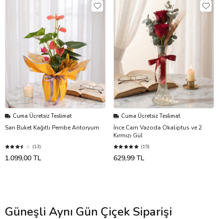
Cuma Ücretsiz Teslimat
Cuma Ücretsiz Teslimat
Sarı Buket Kağıtlı Pembe Antoryum
İnce Cam Vazoda Okaliptus ve 2
Kırmızı Gül
(13)
(15)
1.099,00 TL
629,99 TL
Güneşli Aynı Gün Çiçek Siparişi