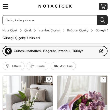
Nota Çiçek
Çiçek
İstanbul Çiçekçi
Bağcılar Çiçekçi
Güneşli Çi
Güneşli Çiçekçi
Ürünleri
Güneşli Mahallesi, Bağcılar, İstanbul, Türkiye
Filtrele
Sırala
Aynı Gün