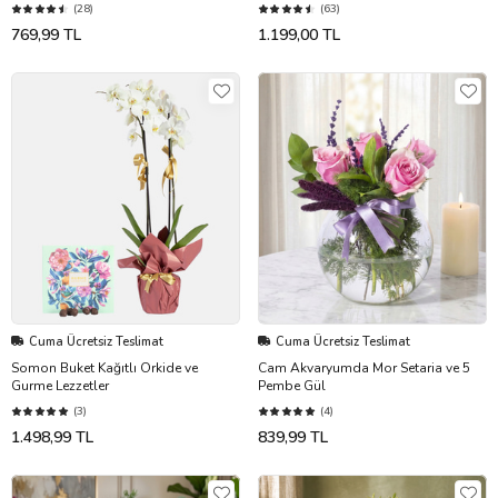
(28)
(63)
769,99 TL
1.199,00 TL
Cuma Ücretsiz Teslimat
Cuma Ücretsiz Teslimat
Somon Buket Kağıtlı Orkide ve
Cam Akvaryumda Mor Setaria ve 5
Gurme Lezzetler
Pembe Gül
(3)
(4)
1.498,99 TL
839,99 TL