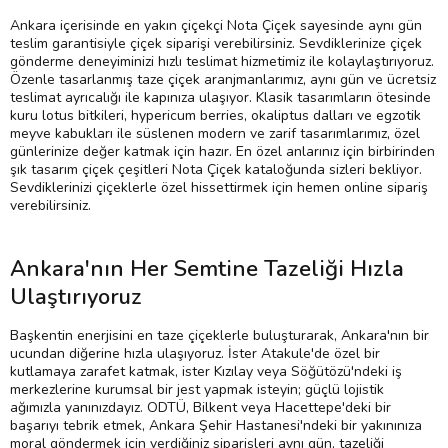
Ankara içerisinde en yakın çiçekçi Nota Çiçek sayesinde aynı gün
teslim garantisiyle çiçek siparişi verebilirsiniz. Sevdiklerinize çiçek
gönderme deneyiminizi hızlı teslimat hizmetimiz ile kolaylaştırıyoruz.
Özenle tasarlanmış taze çiçek aranjmanlarımız, aynı gün ve ücretsiz
teslimat ayrıcalığı ile kapınıza ulaşıyor. Klasik tasarımların ötesinde
kuru lotus bitkileri, hypericum berries, okaliptus dalları ve egzotik
meyve kabukları ile süslenen modern ve zarif tasarımlarımız, özel
günlerinize değer katmak için hazır. En özel anlarınız için birbirinden
şık tasarım çiçek çeşitleri Nota Çiçek kataloğunda sizleri bekliyor.
Sevdiklerinizi çiçeklerle özel hissettirmek için hemen online sipariş
verebilirsiniz.
Ankara'nın Her Semtine Tazeliği Hızla
Ulaştırıyoruz
Başkentin enerjisini en taze çiçeklerle buluşturarak, Ankara'nın bir
ucundan diğerine hızla ulaşıyoruz. İster Atakule'de özel bir
kutlamaya zarafet katmak, ister Kızılay veya Söğütözü'ndeki iş
merkezlerine kurumsal bir jest yapmak isteyin; güçlü lojistik
ağımızla yanınızdayız. ODTÜ, Bilkent veya Hacettepe'deki bir
başarıyı tebrik etmek, Ankara Şehir Hastanesi'ndeki bir yakınınıza
moral göndermek için verdiğiniz siparişleri aynı gün, tazeliği