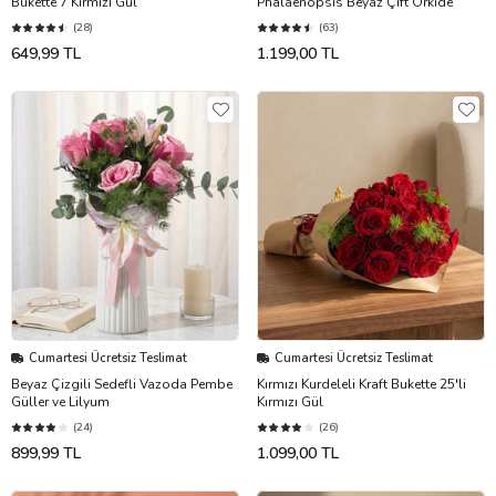
Bukette 7 Kırmızı Gül
Phalaenopsis Beyaz Çift Orkide
(28)
(63)
649,99 TL
1.199,00 TL
Cumartesi Ücretsiz Teslimat
Cumartesi Ücretsiz Teslimat
Beyaz Çizgili Sedefli Vazoda Pembe
Kırmızı Kurdeleli Kraft Bukette 25'li
Güller ve Lilyum
Kırmızı Gül
(24)
(26)
899,99 TL
1.099,00 TL