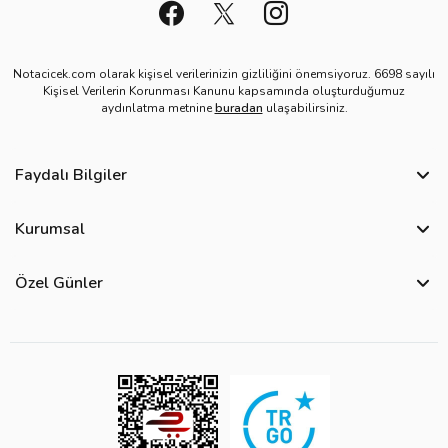
Notacicek.com olarak kişisel verilerinizin gizliliğini önemsiyoruz. 6698 sayılı
Kişisel Verilerin Korunması Kanunu kapsamında oluşturduğumuz
aydınlatma metnine
buradan
ulaşabilirsiniz.
Faydalı Bilgiler
Sıkça Sorulan Sorular
Kurumsal
Bize Ulaşın
Hakkımızda
Site Haritası
Özel Günler
Kişisel Verilerin Korunması ve Gizlilik Politikası
Teslimat İpuçları
Öğretmenler Günü Çiçekleri
Ürün Güvenliği
Görsel Kontrol Süreci
Yılbaşı Çiçekleri
Çerez Politikası
Ürün Sıralama Kriterleri
Kadınlar Günü Çiçekleri
Üyelik Sözleşmesi
Çiçek Bakımı
Sevgililer Günü Çiçekleri
Mesafeli Satış Sözleşmesi