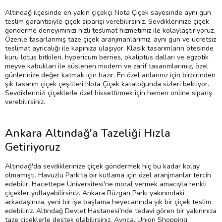
Altındağ ilçesinde en yakın çiçekçi Nota Çiçek sayesinde aynı gün
teslim garantisiyle çiçek siparişi verebilirsiniz. Sevdiklerinize çiçek
gönderme deneyiminizi hızlı teslimat hizmetimiz ile kolaylaştırıyoruz.
Özenle tasarlanmış taze çiçek aranjmanlarımız, aynı gün ve ücretsiz
teslimat ayrıcalığı ile kapınıza ulaşıyor. Klasik tasarımların ötesinde
kuru lotus bitkileri, hypericum berries, okaliptus dalları ve egzotik
meyve kabukları ile süslenen modern ve zarif tasarımlarımız, özel
günlerinize değer katmak için hazır. En özel anlarınız için birbirinden
şık tasarım çiçek çeşitleri Nota Çiçek kataloğunda sizleri bekliyor.
Sevdiklerinizi çiçeklerle özel hissettirmek için hemen online sipariş
verebilirsiniz.
Ankara Altındağ'a Tazeliği Hızla
Getiriyoruz
Altındağ'da sevdiklerinize çiçek göndermek hiç bu kadar kolay
olmamıştı. Havuzlu Park'ta bir kutlama için özel aranjmanlar tercih
edebilir, Hacettepe Üniversitesi'ne moral vermek amacıyla renkli
çiçekler yollayabilirsiniz. Ankara Rüzgarı Parkı yakınındaki
arkadaşınıza, yeni bir işe başlama heyecanında şık bir çiçek teslim
edebiliriz. Altındağ Devlet Hastanesi'nde tedavi gören bir yakınınıza
taze çiçeklerle destek olabilirsiniz. Ayrıca, Union Shopping