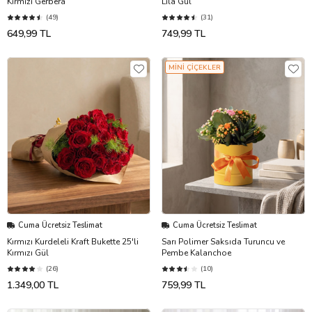
Kırmızı Gerbera
Lila Gül
(49)
(31)
649,99 TL
749,99 TL
MİNİ ÇİÇEKLER
Cuma Ücretsiz Teslimat
Cuma Ücretsiz Teslimat
Kırmızı Kurdeleli Kraft Bukette 25'li
Sarı Polimer Saksıda Turuncu ve
Kırmızı Gül
Pembe Kalanchoe
(26)
(10)
1.349,00 TL
759,99 TL