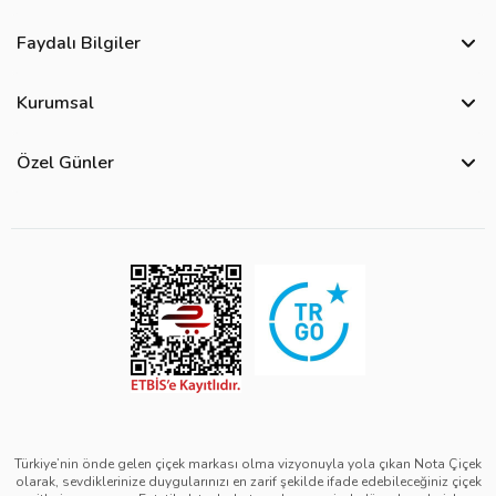
Faydalı Bilgiler
Sıkça Sorulan Sorular
Kurumsal
Bize Ulaşın
Hakkımızda
Site Haritası
Özel Günler
Kişisel Verilerin Korunması ve Gizlilik Politikası
Teslimat İpuçları
Öğretmenler Günü Çiçekleri
Ürün Güvenliği
Görsel Kontrol Süreci
Yılbaşı Çiçekleri
Çerez Politikası
Ürün Sıralama Kriterleri
Kadınlar Günü Çiçekleri
Üyelik Sözleşmesi
Çiçek Bakımı
Sevgililer Günü Çiçekleri
Mesafeli Satış Sözleşmesi
Çiçek Notları
Anneler Günü Çiçekleri
Kurumsal Müşterilerimiz
Babalar Günü Çiçekleri
Türkiye’nin önde gelen çiçek markası olma vizyonuyla yola çıkan Nota Çiçek
olarak, sevdiklerinize duygularınızı en zarif şekilde ifade edebileceğiniz çiçek