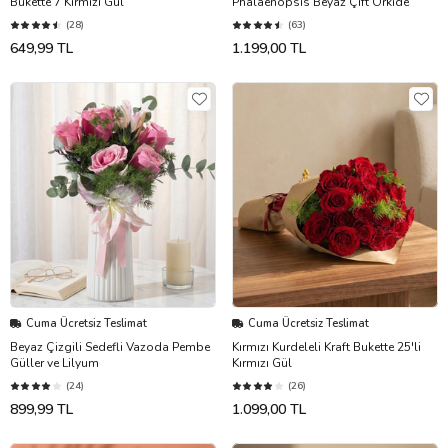
Bukette 7 Kırmızı Gül
Phalaenopsis Beyaz Çift Orkide
(28)
(63)
649,99 TL
1.199,00 TL
Cuma Ücretsiz Teslimat
Cuma Ücretsiz Teslimat
Beyaz Çizgili Sedefli Vazoda Pembe
Kırmızı Kurdeleli Kraft Bukette 25'li
Güller ve Lilyum
Kırmızı Gül
(24)
(26)
899,99 TL
1.099,00 TL