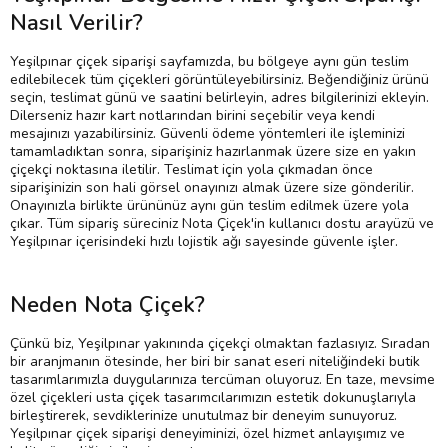
Nasıl Verilir?
Yeşilpınar çiçek siparişi sayfamızda, bu bölgeye aynı gün teslim
edilebilecek tüm çiçekleri görüntüleyebilirsiniz. Beğendiğiniz ürünü
seçin, teslimat günü ve saatini belirleyin, adres bilgilerinizi ekleyin.
Dilerseniz hazır kart notlarından birini seçebilir veya kendi
mesajınızı yazabilirsiniz. Güvenli ödeme yöntemleri ile işleminizi
tamamladıktan sonra, siparişiniz hazırlanmak üzere size en yakın
çiçekçi noktasına iletilir. Teslimat için yola çıkmadan önce
siparişinizin son hali görsel onayınızı almak üzere size gönderilir.
Onayınızla birlikte ürününüz aynı gün teslim edilmek üzere yola
çıkar. Tüm sipariş süreciniz Nota Çiçek'in kullanıcı dostu arayüzü ve
Yeşilpınar içerisindeki hızlı lojistik ağı sayesinde güvenle işler.
Neden Nota Çiçek?
Çünkü biz, Yeşilpınar yakınında çiçekçi olmaktan fazlasıyız. Sıradan
bir aranjmanın ötesinde, her biri bir sanat eseri niteliğindeki butik
tasarımlarımızla duygularınıza tercüman oluyoruz. En taze, mevsime
özel çiçekleri usta çiçek tasarımcılarımızın estetik dokunuşlarıyla
birleştirerek, sevdiklerinize unutulmaz bir deneyim sunuyoruz.
Yeşilpınar çiçek siparişi deneyiminizi, özel hizmet anlayışımız ve