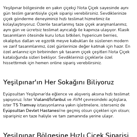
Yeşilpınar bölgesinde en yakın çiçekçi Nota Çiçek sayesinde aynı
gün teslim garantisiyle çiçek siparişi verebilirsiniz. Sevdiklerinize
çiçek gönderme deneyiminizi hızlı teslimat hizmetimiz ile
kolaylaştırıyoruz. Özenle tasarlanmış taze çiçek aranjmanlarımız,
aynı gün ve ücretsiz teslimat ayrıcalığı ile kapınıza ulaşıyor. Klasik
tasarımların ötesinde kuru lotus bitkileri, hypericum berries,
okaliptus dalları ve egzotik meyve kabukları ile süslenen modern
ve zarif tasarımlarımız, özel günlerinize değer katmak için hazır. En
özel anlarınız için birbirinden şık tasarım çiçek çeşitleri Nota Çiçek
kataloğunda sizleri bekliyor. Sevdiklerinizi çiçeklerle özel
hissettirmek için hemen online sipariş verebilirsiniz.
Yeşilpınar'ın Her Sokağını Biliyoruz
Eyüpsultan Yeşilpınar’da eğlence ve alışveriş aksına hızlı teslimat
yapıyoruz. İster
Vialand/İsfanbul
ve AVM çevresindeki açılışlara,
ister
T5 Tramvay
istasyonlarına yakın işletmelere, isterseniz de
Eyüpsultan Devlet Hastanesi
’ne geçmiş olsun çiçekleri için olsun;
siparişiniz en taze haliyle ve tam zamanında yerine ulaşır.
Yeşilpınar Bölgesine Hızlı Çiçek Siparişi