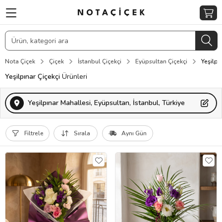
Nota Çiçek
Çiçek
İstanbul Çiçekçi
Eyüpsultan Çiçekçi
Yeşilpı
Yeşilpınar Çiçekçi
Ürünleri
Yeşilpınar Mahallesi, Eyüpsultan, İstanbul, Türkiye
Filtrele
Sırala
Aynı Gün