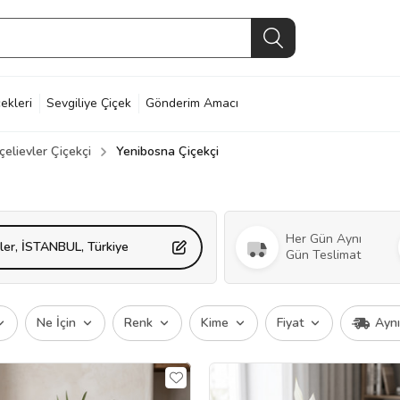
ekleri
Sevgiliye Çiçek
Gönderim Amacı
elievler Çiçekçi
Yenibosna Çiçekçi
Her Gün Aynı
ler, İSTANBUL, Türkiye
Gün Teslimat
Ne İçin
Renk
Kime
Fiyat
Ayn