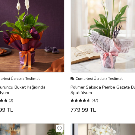
rtesi Ücretsiz Teslimat
Cumartesi Ücretsiz Teslimat
Turuncu Buket Kağıdında
Polimer Saksıda Pembe Gazete Bu
ilyum
Spatifilyum
(3)
(47)
99 TL
779,99 TL