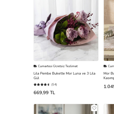
Cumartesi Ücretsiz Teslimat
Cuma
Lila Pembe Bukette Mor Luna ve 3 Lila
Mor Bu
Gül
Kasımp
(54)
1.04
669,99 TL