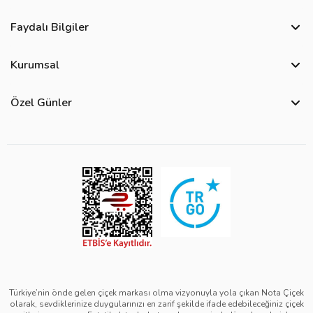
Faydalı Bilgiler
Sıkça Sorulan Sorular
Kurumsal
Bize Ulaşın
Hakkımızda
Site Haritası
Özel Günler
Kişisel Verilerin Korunması ve Gizlilik Politikası
Teslimat İpuçları
Öğretmenler Günü Çiçekleri
Ürün Güvenliği
Görsel Kontrol Süreci
Yılbaşı Çiçekleri
Çerez Politikası
Ürün Sıralama Kriterleri
Kadınlar Günü Çiçekleri
Üyelik Sözleşmesi
Çiçek Bakımı
Sevgililer Günü Çiçekleri
Mesafeli Satış Sözleşmesi
Çiçek Notları
Anneler Günü Çiçekleri
Kurumsal Müşterilerimiz
Babalar Günü Çiçekleri
Türkiye’nin önde gelen çiçek markası olma vizyonuyla yola çıkan Nota Çiçek
olarak, sevdiklerinize duygularınızı en zarif şekilde ifade edebileceğiniz çiçek