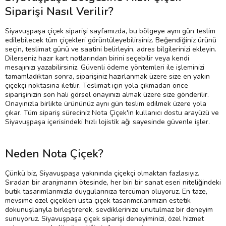
Siparişi Nasıl Verilir?
Siyavuşpaşa çiçek siparişi sayfamızda, bu bölgeye aynı gün teslim
edilebilecek tüm çiçekleri görüntüleyebilirsiniz. Beğendiğiniz ürünü
seçin, teslimat günü ve saatini belirleyin, adres bilgilerinizi ekleyin.
Dilerseniz hazır kart notlarından birini seçebilir veya kendi
mesajınızı yazabilirsiniz. Güvenli ödeme yöntemleri ile işleminizi
tamamladıktan sonra, siparişiniz hazırlanmak üzere size en yakın
çiçekçi noktasına iletilir. Teslimat için yola çıkmadan önce
siparişinizin son hali görsel onayınızı almak üzere size gönderilir.
Onayınızla birlikte ürününüz aynı gün teslim edilmek üzere yola
çıkar. Tüm sipariş süreciniz Nota Çiçek'in kullanıcı dostu arayüzü ve
Siyavuşpaşa içerisindeki hızlı lojistik ağı sayesinde güvenle işler.
Neden Nota Çiçek?
Çünkü biz, Siyavuşpaşa yakınında çiçekçi olmaktan fazlasıyız.
Sıradan bir aranjmanın ötesinde, her biri bir sanat eseri niteliğindeki
butik tasarımlarımızla duygularınıza tercüman oluyoruz. En taze,
mevsime özel çiçekleri usta çiçek tasarımcılarımızın estetik
dokunuşlarıyla birleştirerek, sevdiklerinize unutulmaz bir deneyim
sunuyoruz. Siyavuşpaşa çiçek siparişi deneyiminizi, özel hizmet