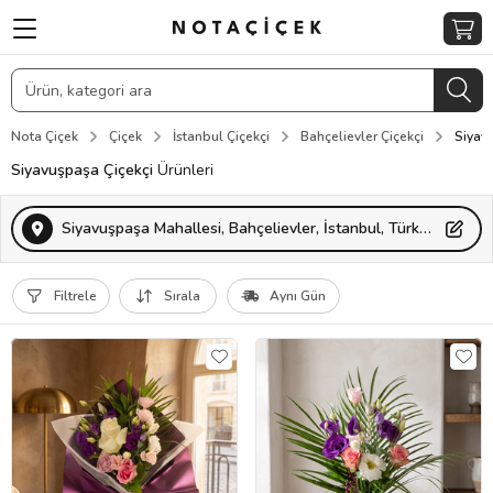
Nota Çiçek
Çiçek
İstanbul Çiçekçi
Bahçelievler Çiçekçi
Siyav
Siyavuşpaşa Çiçekçi
Ürünleri
Siyavuşpaşa Mahallesi, Bahçelievler, İstanbul, Türkiye
Filtrele
Sırala
Aynı Gün