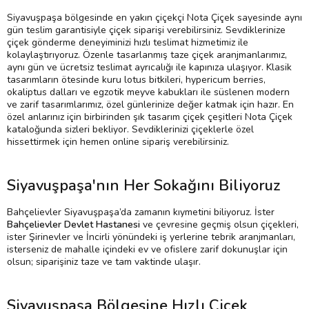
Siyavuşpaşa bölgesinde en yakın çiçekçi Nota Çiçek sayesinde aynı
gün teslim garantisiyle çiçek siparişi verebilirsiniz. Sevdiklerinize
çiçek gönderme deneyiminizi hızlı teslimat hizmetimiz ile
kolaylaştırıyoruz. Özenle tasarlanmış taze çiçek aranjmanlarımız,
aynı gün ve ücretsiz teslimat ayrıcalığı ile kapınıza ulaşıyor. Klasik
tasarımların ötesinde kuru lotus bitkileri, hypericum berries,
okaliptus dalları ve egzotik meyve kabukları ile süslenen modern
ve zarif tasarımlarımız, özel günlerinize değer katmak için hazır. En
özel anlarınız için birbirinden şık tasarım çiçek çeşitleri Nota Çiçek
kataloğunda sizleri bekliyor. Sevdiklerinizi çiçeklerle özel
hissettirmek için hemen online sipariş verebilirsiniz.
Siyavuşpaşa'nın Her Sokağını Biliyoruz
Bahçelievler Siyavuşpaşa’da zamanın kıymetini biliyoruz. İster
Bahçelievler Devlet Hastanesi
ve çevresine geçmiş olsun çiçekleri,
ister Şirinevler ve İncirli yönündeki iş yerlerine tebrik aranjmanları,
isterseniz de mahalle içindeki ev ve ofislere zarif dokunuşlar için
olsun; siparişiniz taze ve tam vaktinde ulaşır.
Siyavuşpaşa Bölgesine Hızlı Çiçek