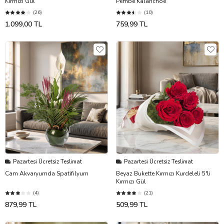
Kırmızı Gül
Pembe Kalanchoe
(26)
(10)
1.099,00 TL
759,99 TL
Pazartesi Ücretsiz Teslimat
Pazartesi Ücretsiz Teslimat
Cam Akvaryumda Spatifilyum
Beyaz Bukette Kırmızı Kurdeleli 5'li
Kırmızı Gül
(4)
(21)
879,99 TL
509,99 TL