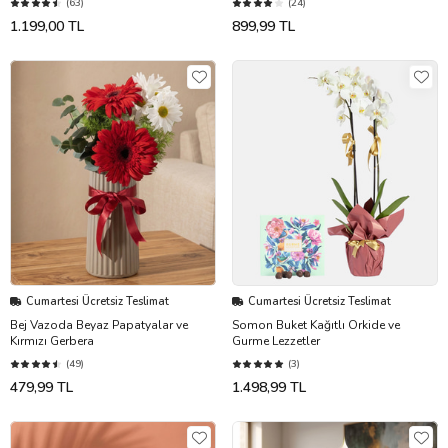
(63)
(24)
1.199,00 TL
899,99 TL
Cumartesi Ücretsiz Teslimat
Cumartesi Ücretsiz Teslimat
Bej Vazoda Beyaz Papatyalar ve
Somon Buket Kağıtlı Orkide ve
Kırmızı Gerbera
Gurme Lezzetler
(49)
(3)
479,99 TL
1.498,99 TL