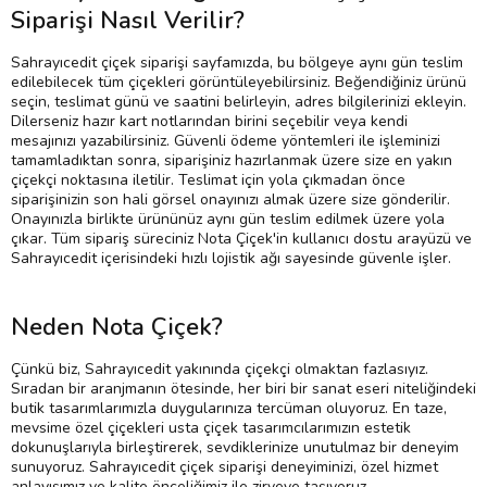
Siparişi Nasıl Verilir?
Sahrayıcedit çiçek siparişi sayfamızda, bu bölgeye aynı gün teslim
edilebilecek tüm çiçekleri görüntüleyebilirsiniz. Beğendiğiniz ürünü
seçin, teslimat günü ve saatini belirleyin, adres bilgilerinizi ekleyin.
Dilerseniz hazır kart notlarından birini seçebilir veya kendi
mesajınızı yazabilirsiniz. Güvenli ödeme yöntemleri ile işleminizi
tamamladıktan sonra, siparişiniz hazırlanmak üzere size en yakın
çiçekçi noktasına iletilir. Teslimat için yola çıkmadan önce
siparişinizin son hali görsel onayınızı almak üzere size gönderilir.
Onayınızla birlikte ürününüz aynı gün teslim edilmek üzere yola
çıkar. Tüm sipariş süreciniz Nota Çiçek'in kullanıcı dostu arayüzü ve
Sahrayıcedit içerisindeki hızlı lojistik ağı sayesinde güvenle işler.
Neden Nota Çiçek?
Çünkü biz, Sahrayıcedit yakınında çiçekçi olmaktan fazlasıyız.
Sıradan bir aranjmanın ötesinde, her biri bir sanat eseri niteliğindeki
butik tasarımlarımızla duygularınıza tercüman oluyoruz. En taze,
mevsime özel çiçekleri usta çiçek tasarımcılarımızın estetik
dokunuşlarıyla birleştirerek, sevdiklerinize unutulmaz bir deneyim
sunuyoruz. Sahrayıcedit çiçek siparişi deneyiminizi, özel hizmet
anlayışımız ve kalite önceliğimiz ile zirveye taşıyoruz.