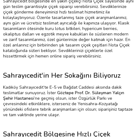
Sahrayıcedit bölgesinde en yakın çiçekçi Nota Çiçek sayesinde aynı
gün teslim garantisiyle çiçek siparişi verebilirsiniz. Sevdiklerinize
çiçek gönderme deneyiminizi hızlı teslimat hizmetimiz ile
kolaylaştırıyoruz. Özenle tasarlanmış taze çiçek aranjmanlarımız,
aynı gün ve ücretsiz teslimat ayrıcalığı ile kapınıza ulaşıyor. Klasik
tasarımların ötesinde kuru lotus bitkileri, hypericum berries,
okaliptus dalları ve egzotik meyve kabukları ile süslenen modern
ve zarif tasarımlarımız, özel günlerinize değer katmak için hazır. En
özel anlarınız için birbirinden şık tasarım çiçek çeşitleri Nota Çiçek
kataloğunda sizleri bekliyor. Sevdiklerinizi çiçeklerle özel
hissettirmek için hemen online sipariş verebilirsiniz.
Sahrayıcedit'in Her Sokağını Biliyoruz
Kadıköy Sahrayıcedit’te E-5 ve Bağdat Caddesi aksında dakik
teslimatlar sunuyoruz. İster
Göztepe Prof. Dr. Süleyman Yalçın
Şehir Hastanesi
’ne geçmiş olsun, ister Özgürlük Parkı ve
çevresindeki etkinliklere, isterseniz de Yenisahra–Kozyatağı
yönündeki ofislere tebrik aranjmanları için olsun; siparişiniz taptaze
ve tam vaktinde yerine ulaşır.
Sahrayıcedit Bölgesine Hızlı Çiçek