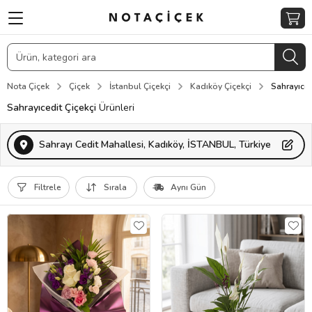
Nota Çiçek
Çiçek
İstanbul Çiçekçi
Kadıköy Çiçekçi
Sahrayıced
Sahrayıcedit Çiçekçi
Ürünleri
Sahrayı Cedit Mahallesi, Kadıköy, İSTANBUL, Türkiye
Filtrele
Sırala
Aynı Gün