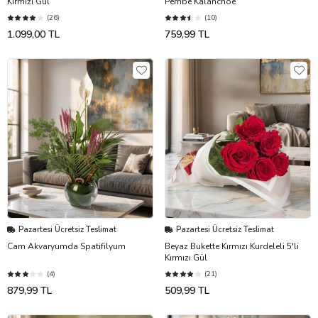
Kırmızı Gül
Pembe Kalanchoe
(26)
(10)
1.099,00 TL
759,99 TL
Pazartesi Ücretsiz Teslimat
Pazartesi Ücretsiz Teslimat
Cam Akvaryumda Spatifilyum
Beyaz Bukette Kırmızı Kurdeleli 5'li
Kırmızı Gül
(4)
(21)
879,99 TL
509,99 TL