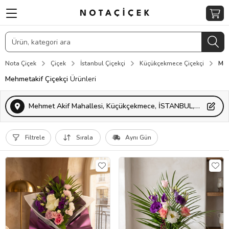
Nota Çiçek
Çiçek
İstanbul Çiçekçi
Küçükçekmece Çiçekçi
Meh
Mehmetakif Çiçekçi
Ürünleri
Mehmet Akif Mahallesi, Küçükçekmece, İSTANBUL, Türkiye
Filtrele
Sırala
Aynı Gün