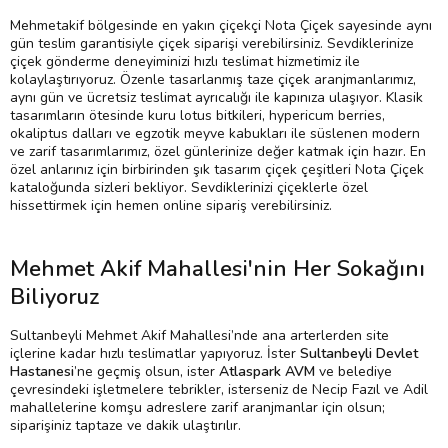
Mehmetakif bölgesinde en yakın çiçekçi Nota Çiçek sayesinde aynı
gün teslim garantisiyle çiçek siparişi verebilirsiniz. Sevdiklerinize
çiçek gönderme deneyiminizi hızlı teslimat hizmetimiz ile
kolaylaştırıyoruz. Özenle tasarlanmış taze çiçek aranjmanlarımız,
aynı gün ve ücretsiz teslimat ayrıcalığı ile kapınıza ulaşıyor. Klasik
tasarımların ötesinde kuru lotus bitkileri, hypericum berries,
okaliptus dalları ve egzotik meyve kabukları ile süslenen modern
ve zarif tasarımlarımız, özel günlerinize değer katmak için hazır. En
özel anlarınız için birbirinden şık tasarım çiçek çeşitleri Nota Çiçek
kataloğunda sizleri bekliyor. Sevdiklerinizi çiçeklerle özel
hissettirmek için hemen online sipariş verebilirsiniz.
Mehmet Akif Mahallesi'nin Her Sokağını
Biliyoruz
Sultanbeyli Mehmet Akif Mahallesi’nde ana arterlerden site
içlerine kadar hızlı teslimatlar yapıyoruz. İster
Sultanbeyli Devlet
Hastanesi
’ne geçmiş olsun, ister
Atlaspark AVM
ve belediye
çevresindeki işletmelere tebrikler, isterseniz de Necip Fazıl ve Adil
mahallelerine komşu adreslere zarif aranjmanlar için olsun;
siparişiniz taptaze ve dakik ulaştırılır.