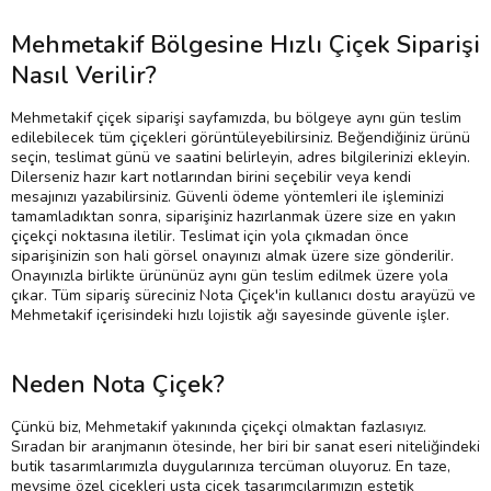
Mehmetakif Bölgesine Hızlı Çiçek Siparişi
Nasıl Verilir?
Mehmetakif çiçek siparişi sayfamızda, bu bölgeye aynı gün teslim
edilebilecek tüm çiçekleri görüntüleyebilirsiniz. Beğendiğiniz ürünü
seçin, teslimat günü ve saatini belirleyin, adres bilgilerinizi ekleyin.
Dilerseniz hazır kart notlarından birini seçebilir veya kendi
mesajınızı yazabilirsiniz. Güvenli ödeme yöntemleri ile işleminizi
tamamladıktan sonra, siparişiniz hazırlanmak üzere size en yakın
çiçekçi noktasına iletilir. Teslimat için yola çıkmadan önce
siparişinizin son hali görsel onayınızı almak üzere size gönderilir.
Onayınızla birlikte ürününüz aynı gün teslim edilmek üzere yola
çıkar. Tüm sipariş süreciniz Nota Çiçek'in kullanıcı dostu arayüzü ve
Mehmetakif içerisindeki hızlı lojistik ağı sayesinde güvenle işler.
Neden Nota Çiçek?
Çünkü biz, Mehmetakif yakınında çiçekçi olmaktan fazlasıyız.
Sıradan bir aranjmanın ötesinde, her biri bir sanat eseri niteliğindeki
butik tasarımlarımızla duygularınıza tercüman oluyoruz. En taze,
mevsime özel çiçekleri usta çiçek tasarımcılarımızın estetik