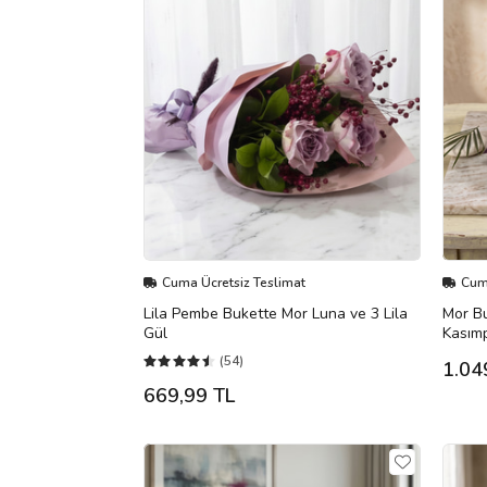
Cuma Ücretsiz Teslimat
Cuma
Lila Pembe Bukette Mor Luna ve 3 Lila
Mor Bu
Gül
Kasımp
(54)
1.04
669,99 TL