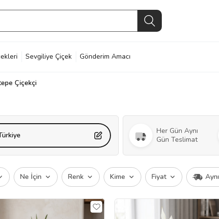
ekleri
Sevgiliye Çiçek
Gönderim Amacı
tepe Çiçekçi
Her Gün Aynı
Türkiye
Gün Teslimat
Ne İçin
Renk
Kime
Fiyat
Ayn