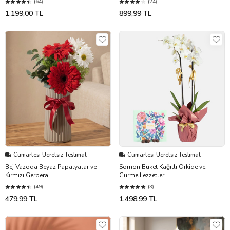
(64)
(24)
1.199,00 TL
899,99 TL
Cumartesi Ücretsiz Teslimat
Cumartesi Ücretsiz Teslimat
Bej Vazoda Beyaz Papatyalar ve
Somon Buket Kağıtlı Orkide ve
Kırmızı Gerbera
Gurme Lezzetler
(49)
(3)
479,99 TL
1.498,99 TL