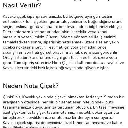
Nasıl Verilir?
Kavaklı çiçek siparişi sayfamızda, bu bölgeye aynı gün teslim
edilebilecek tüm çiçekleri görüntüleyebilirsiniz. Beğendiğiniz ürünü
seçin, teslimat günü ve saatini belirleyin, adres bilgilerinizi ekleyin.
Dilerseniz hazır kart notlarından birini seçebilir veya kendi
mesajınızı yazabilirsiniz. Güvenli ödeme yöntemleri ile işleminizi
tamamladıktan sonra, siparişiniz hazırlanmak üzere size en yakın
çiçekçi noktasına iletilir. Teslimat için yola çıkmadan önce
siparişinizin son hali görsel onayınızı almak üzere size gönderilir.
Onayınızla birlikte ürününüz aynı gün teslim edilmek üzere yola
çıkar. Tüm sipariş süreciniz Nota Çiçek'in kullanıcı dostu arayüzü ve
Kavaklı içerisindeki hızlı lojistik ağı sayesinde güvenle işler.
Neden Nota Çiçek?
Çünkü biz, Kavaklı yakınında çiçekçi olmaktan fazlasıyız. Sıradan bir
aranjmanın ötesinde, her biri bir sanat eseri niteliğindeki butik
tasarımlarımızla duygularınıza tercüman oluyoruz. En taze, mevsime
özel çiçekleri usta çiçek tasarımcılarımızın estetik dokunuşlarıyla
birleştirerek, sevdiklerinize unutulmaz bir deneyim sunuyoruz.
Kavaklı çiçek siparişi deneyiminizi, özel hizmet anlayışımız ve kalite
önceliğimiz ile zirveye taşıyoruz.