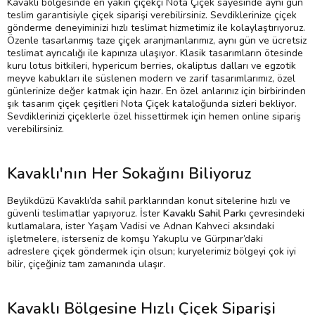
Kavaklı bölgesinde en yakın çiçekçi Nota Çiçek sayesinde aynı gün
teslim garantisiyle çiçek siparişi verebilirsiniz. Sevdiklerinize çiçek
gönderme deneyiminizi hızlı teslimat hizmetimiz ile kolaylaştırıyoruz.
Özenle tasarlanmış taze çiçek aranjmanlarımız, aynı gün ve ücretsiz
teslimat ayrıcalığı ile kapınıza ulaşıyor. Klasik tasarımların ötesinde
kuru lotus bitkileri, hypericum berries, okaliptus dalları ve egzotik
meyve kabukları ile süslenen modern ve zarif tasarımlarımız, özel
günlerinize değer katmak için hazır. En özel anlarınız için birbirinden
şık tasarım çiçek çeşitleri Nota Çiçek kataloğunda sizleri bekliyor.
Sevdiklerinizi çiçeklerle özel hissettirmek için hemen online sipariş
verebilirsiniz.
Kavaklı'nın Her Sokağını Biliyoruz
Beylikdüzü Kavaklı’da sahil parklarından konut sitelerine hızlı ve
güvenli teslimatlar yapıyoruz. İster
Kavaklı Sahil Parkı
çevresindeki
kutlamalara, ister Yaşam Vadisi ve Adnan Kahveci aksındaki
işletmelere, isterseniz de komşu Yakuplu ve Gürpınar’daki
adreslere çiçek göndermek için olsun; kuryelerimiz bölgeyi çok iyi
bilir, çiçeğiniz tam zamanında ulaşır.
Kavaklı Bölgesine Hızlı Çiçek Siparişi