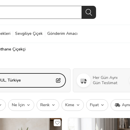
ekleri
Sevgiliye Çiçek
Gönderim Amacı
ıthane Çiçekçi
Her Gün Aynı
UL, Türkiye
Gün Teslimat
Ne İçin
Renk
Kime
Fiyat
Ayn