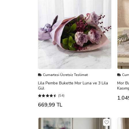
Cumartesi Ücretsiz Teslimat
Cuma
Lila Pembe Bukette Mor Luna ve 3 Lila
Mor Bu
Gül
Kasımp
(54)
1.04
669,99 TL