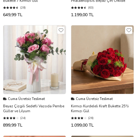
Bukette 7 Kırmızı Gül
Phalaenopsis Beyaz Çift Orkide
(28)
(63)
649,99 TL
1.199,00 TL
Cuma Ücretsiz Teslimat
Cuma Ücretsiz Teslimat
Beyaz Çizgili Sedefli Vazoda Pembe
Kırmızı Kurdeleli Kraft Bukette 25'li
Güller ve Lilyum
Kırmızı Gül
(24)
(26)
899,99 TL
1.099,00 TL