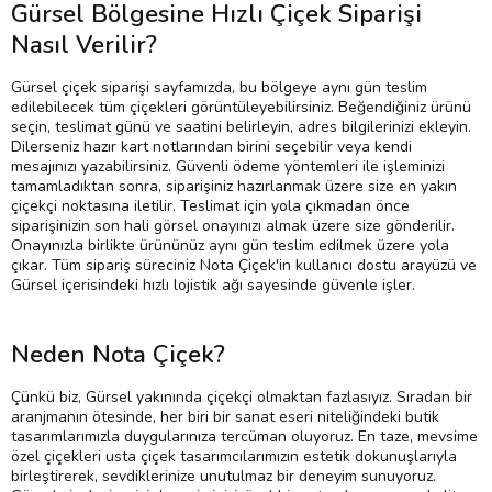
Gürsel Bölgesine Hızlı Çiçek Siparişi
Nasıl Verilir?
Gürsel çiçek siparişi sayfamızda, bu bölgeye aynı gün teslim
edilebilecek tüm çiçekleri görüntüleyebilirsiniz. Beğendiğiniz ürünü
seçin, teslimat günü ve saatini belirleyin, adres bilgilerinizi ekleyin.
Dilerseniz hazır kart notlarından birini seçebilir veya kendi
mesajınızı yazabilirsiniz. Güvenli ödeme yöntemleri ile işleminizi
tamamladıktan sonra, siparişiniz hazırlanmak üzere size en yakın
çiçekçi noktasına iletilir. Teslimat için yola çıkmadan önce
siparişinizin son hali görsel onayınızı almak üzere size gönderilir.
Onayınızla birlikte ürününüz aynı gün teslim edilmek üzere yola
çıkar. Tüm sipariş süreciniz Nota Çiçek'in kullanıcı dostu arayüzü ve
Gürsel içerisindeki hızlı lojistik ağı sayesinde güvenle işler.
Neden Nota Çiçek?
Çünkü biz, Gürsel yakınında çiçekçi olmaktan fazlasıyız. Sıradan bir
aranjmanın ötesinde, her biri bir sanat eseri niteliğindeki butik
tasarımlarımızla duygularınıza tercüman oluyoruz. En taze, mevsime
özel çiçekleri usta çiçek tasarımcılarımızın estetik dokunuşlarıyla
birleştirerek, sevdiklerinize unutulmaz bir deneyim sunuyoruz.