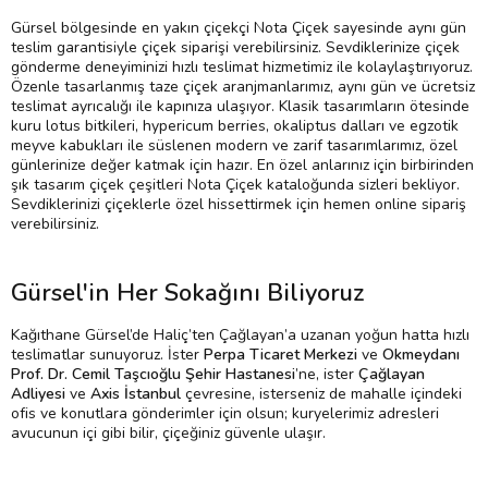
Gürsel bölgesinde en yakın çiçekçi Nota Çiçek sayesinde aynı gün
teslim garantisiyle çiçek siparişi verebilirsiniz. Sevdiklerinize çiçek
gönderme deneyiminizi hızlı teslimat hizmetimiz ile kolaylaştırıyoruz.
Özenle tasarlanmış taze çiçek aranjmanlarımız, aynı gün ve ücretsiz
teslimat ayrıcalığı ile kapınıza ulaşıyor. Klasik tasarımların ötesinde
kuru lotus bitkileri, hypericum berries, okaliptus dalları ve egzotik
meyve kabukları ile süslenen modern ve zarif tasarımlarımız, özel
günlerinize değer katmak için hazır. En özel anlarınız için birbirinden
şık tasarım çiçek çeşitleri Nota Çiçek kataloğunda sizleri bekliyor.
Sevdiklerinizi çiçeklerle özel hissettirmek için hemen online sipariş
verebilirsiniz.
Gürsel'in Her Sokağını Biliyoruz
Kağıthane Gürsel’de Haliç’ten Çağlayan’a uzanan yoğun hatta hızlı
teslimatlar sunuyoruz. İster
Perpa Ticaret Merkezi
ve
Okmeydanı
Prof. Dr. Cemil Taşcıoğlu Şehir Hastanesi
’ne, ister
Çağlayan
Adliyesi
ve
Axis İstanbul
çevresine, isterseniz de mahalle içindeki
ofis ve konutlara gönderimler için olsun; kuryelerimiz adresleri
avucunun içi gibi bilir, çiçeğiniz güvenle ulaşır.