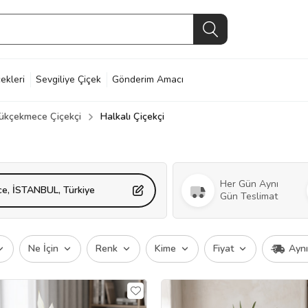
ekleri
Sevgiliye Çiçek
Gönderim Amacı
ükçekmece Çiçekçi
Halkalı Çiçekçi
Her Gün Aynı
ce, İSTANBUL, Türkiye
Gün Teslimat
Ne İçin
Renk
Kime
Fiyat
Ayn