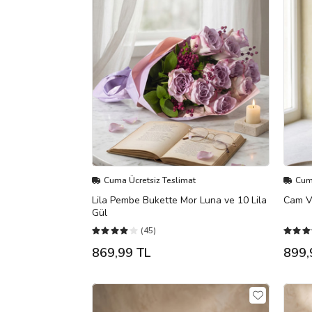
Cuma Ücretsiz Teslimat
Cuma
Lila Pembe Bukette Mor Luna ve 10 Lila
Cam Va
Gül
(45)
869,99 TL
899,