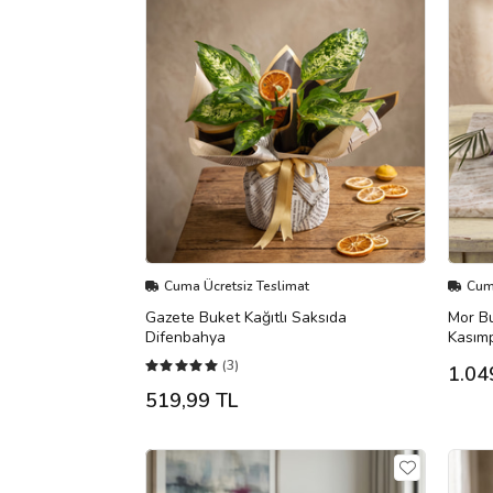
Cuma Ücretsiz Teslimat
Cuma
Gazete Buket Kağıtlı Saksıda
Mor Bu
Difenbahya
Kasımp
(3)
1.04
519,99 TL