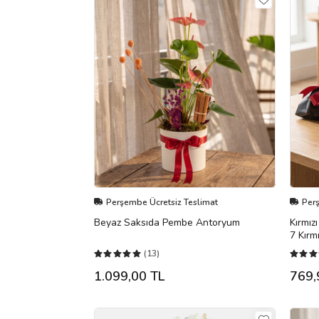
Perşembe Ücretsiz Teslimat
Per
Beyaz Saksıda Pembe Antoryum
Kırmız
7 Kırm
(13)
1.099,00 TL
769,