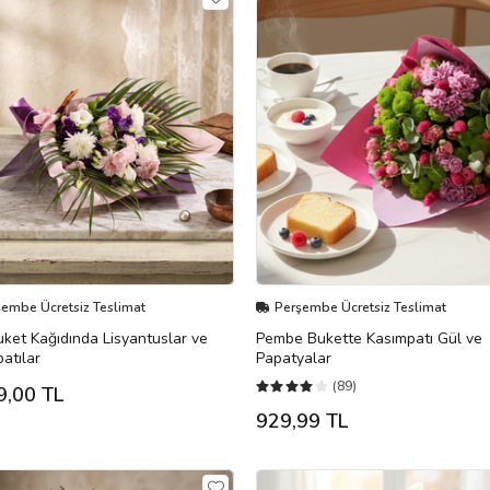
şembe Ücretsiz Teslimat
Perşembe Ücretsiz Teslimat
ket Kağıdında Lisyantuslar ve
Pembe Bukette Kasımpatı Gül ve
atılar
Papatyalar
(89)
9,00 TL
929,99 TL