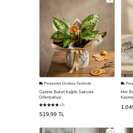
Perşembe Ücretsiz Teslimat
Per
Gazete Buket Kağıtlı Saksıda
Mor Bu
Difenbahya
Kasımp
(2)
1.04
519,99 TL