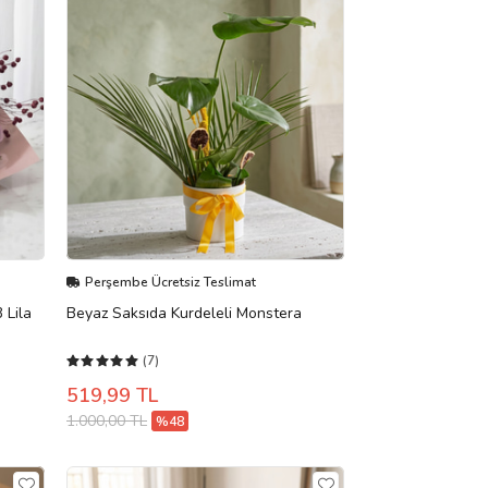
Perşembe Ücretsiz Teslimat
 Lila
Beyaz Saksıda Kurdeleli Monstera
(7)
519,99 TL
1.000,00 TL
%48