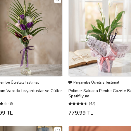
şembe Ücretsiz Teslimat
Perşembe Ücretsiz Teslimat
am Vazoda Lisyantuslar ve Güller
Polimer Saksıda Pembe Gazete Bu
Spatifilyum
(8)
(47)
99 TL
779,99 TL