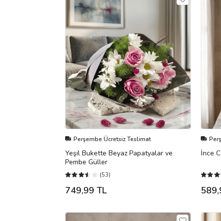
Perşembe Ücretsiz Teslimat
Per
Yeşil Bukette Beyaz Papatyalar ve
İnce C
Pembe Güller
(53)
749,99 TL
589,