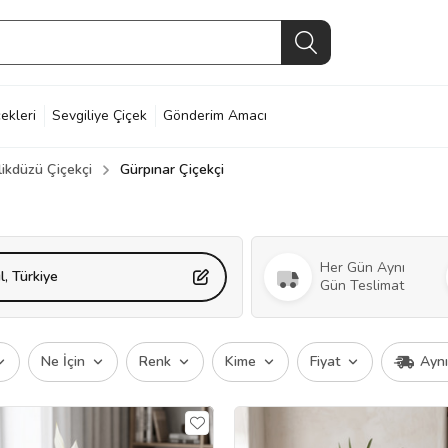
ekleri
Sevgiliye Çiçek
Gönderim Amacı
likdüzü Çiçekçi
Gürpınar Çiçekçi
Her Gün Aynı
l, Türkiye
Gün Teslimat
Ne İçin
Renk
Kime
Fiyat
Ayn