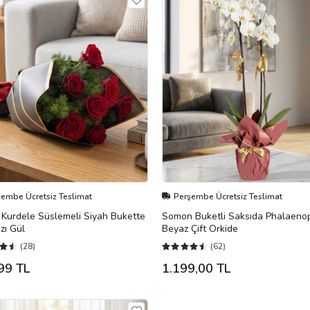
şembe Ücretsiz Teslimat
Perşembe Ücretsiz Teslimat
ı Kurdele Süslemeli Siyah Bukette
Somon Buketli Saksıda Phalaeno
ızı Gül
Beyaz Çift Orkide
(28)
(62)
99 TL
1.199,00 TL