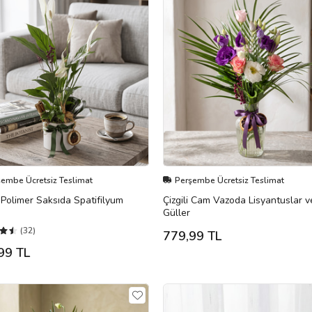
şembe Ücretsiz Teslimat
Perşembe Ücretsiz Teslimat
Polimer Saksıda Spatifilyum
Çizgili Cam Vazoda Lisyantuslar v
Güller
(32)
779,99 TL
99 TL