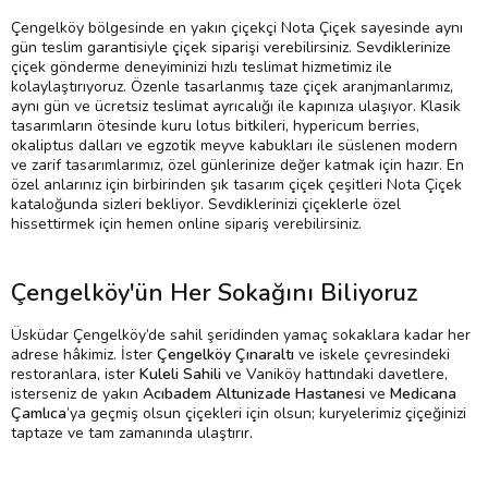
Çengelköy bölgesinde en yakın çiçekçi Nota Çiçek sayesinde aynı
gün teslim garantisiyle çiçek siparişi verebilirsiniz. Sevdiklerinize
çiçek gönderme deneyiminizi hızlı teslimat hizmetimiz ile
kolaylaştırıyoruz. Özenle tasarlanmış taze çiçek aranjmanlarımız,
aynı gün ve ücretsiz teslimat ayrıcalığı ile kapınıza ulaşıyor. Klasik
tasarımların ötesinde kuru lotus bitkileri, hypericum berries,
okaliptus dalları ve egzotik meyve kabukları ile süslenen modern
ve zarif tasarımlarımız, özel günlerinize değer katmak için hazır. En
özel anlarınız için birbirinden şık tasarım çiçek çeşitleri Nota Çiçek
kataloğunda sizleri bekliyor. Sevdiklerinizi çiçeklerle özel
hissettirmek için hemen online sipariş verebilirsiniz.
Çengelköy'ün Her Sokağını Biliyoruz
Üsküdar Çengelköy’de sahil şeridinden yamaç sokaklara kadar her
adrese hâkimiz. İster
Çengelköy Çınaraltı
ve iskele çevresindeki
restoranlara, ister
Kuleli Sahili
ve Vaniköy hattındaki davetlere,
isterseniz de yakın
Acıbadem Altunizade Hastanesi
ve
Medicana
Çamlıca
’ya geçmiş olsun çiçekleri için olsun; kuryelerimiz çiçeğinizi
taptaze ve tam zamanında ulaştırır.