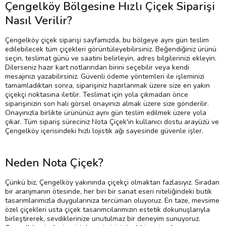
Çengelköy Bölgesine Hızlı Çiçek Siparişi
Nasıl Verilir?
Çengelköy çiçek siparişi sayfamızda, bu bölgeye aynı gün teslim
edilebilecek tüm çiçekleri görüntüleyebilirsiniz. Beğendiğiniz ürünü
seçin, teslimat günü ve saatini belirleyin, adres bilgilerinizi ekleyin.
Dilerseniz hazır kart notlarından birini seçebilir veya kendi
mesajınızı yazabilirsiniz. Güvenli ödeme yöntemleri ile işleminizi
tamamladıktan sonra, siparişiniz hazırlanmak üzere size en yakın
çiçekçi noktasına iletilir. Teslimat için yola çıkmadan önce
siparişinizin son hali görsel onayınızı almak üzere size gönderilir.
Onayınızla birlikte ürününüz aynı gün teslim edilmek üzere yola
çıkar. Tüm sipariş süreciniz Nota Çiçek'in kullanıcı dostu arayüzü ve
Çengelköy içerisindeki hızlı lojistik ağı sayesinde güvenle işler.
Neden Nota Çiçek?
Çünkü biz, Çengelköy yakınında çiçekçi olmaktan fazlasıyız. Sıradan
bir aranjmanın ötesinde, her biri bir sanat eseri niteliğindeki butik
tasarımlarımızla duygularınıza tercüman oluyoruz. En taze, mevsime
özel çiçekleri usta çiçek tasarımcılarımızın estetik dokunuşlarıyla
birleştirerek, sevdiklerinize unutulmaz bir deneyim sunuyoruz.