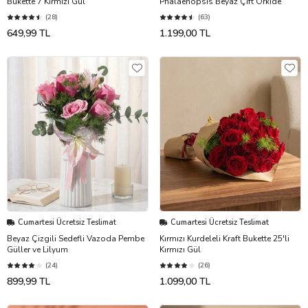
Bukette 7 Kırmızı Gül
Phalaenopsis Beyaz Çift Orkide
(28)
(63)
649,99 TL
1.199,00 TL
Cumartesi Ücretsiz Teslimat
Cumartesi Ücretsiz Teslimat
Beyaz Çizgili Sedefli Vazoda Pembe
Kırmızı Kurdeleli Kraft Bukette 25'li
Güller ve Lilyum
Kırmızı Gül
(24)
(26)
899,99 TL
1.099,00 TL