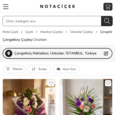
Nota Çiçek
Çiçek
İstanbul Çiçekçi
Üsküdar Çiçekçi
Çengelköy
Çengelköy Çiçekçi
Ürünleri
Çengelköy Mahallesi, Üsküdar, İSTANBUL, Türkiye
Filtrele
Sırala
Aynı Gün