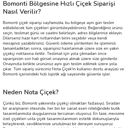
Bomonti Bölgesine Hızlı Çiçek Siparişi
Nasıl Verilir?
Bomonti çiçek siparişi sayfamızda, bu bölgeye aynı gün teslim
edilebilecek tüm çiçekleri görüntüleyebilirsiniz. Beğendiğiniz ürünü
seçin, teslimat günü ve saatini belirleyin, adres bilgilerinizi ekleyin.
Dilerseniz hazır kart notlarından birini seçebilir veya kendi
mesajınızı yazabilirsiniz. Güvenli ödeme yöntemleri ile işleminizi
tamamladıktan sonra, siparişiniz hazırlanmak üzere size en yakın
çiçekçi noktasına iletilir. Teslimat için yola çıkmadan önce
siparişinizin son hali görsel onayınızı almak üzere size gönderilir.
Onayınızla birlikte ürününüz aynı gün teslim edilmek üzere yola
çıkar. Tüm sipariş süreciniz Nota Çiçek'in kullanıcı dostu arayüzü ve
Bomonti içerisindeki hızlı lojistik ağı sayesinde güvenle işler.
Neden Nota Çiçek?
Çünkü biz, Bomonti yakınında çiçekçi olmaktan fazlasıyız. Sıradan
bir aranjmanın ötesinde, her biri bir sanat eseri niteliğindeki butik
tasarımlarımızla duygularınıza tercüman oluyoruz. En taze, mevsime
özel çiçekleri usta çiçek tasarımcılarımızın estetik dokunuşlarıyla
birleştirerek, sevdiklerinize unutulmaz bir deneyim sunuyoruz.