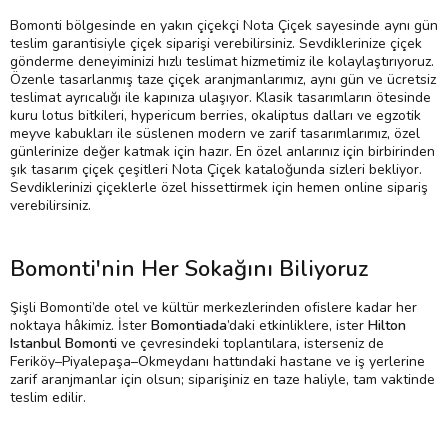
Bomonti bölgesinde en yakın çiçekçi Nota Çiçek sayesinde aynı gün
teslim garantisiyle çiçek siparişi verebilirsiniz. Sevdiklerinize çiçek
gönderme deneyiminizi hızlı teslimat hizmetimiz ile kolaylaştırıyoruz.
Özenle tasarlanmış taze çiçek aranjmanlarımız, aynı gün ve ücretsiz
teslimat ayrıcalığı ile kapınıza ulaşıyor. Klasik tasarımların ötesinde
kuru lotus bitkileri, hypericum berries, okaliptus dalları ve egzotik
meyve kabukları ile süslenen modern ve zarif tasarımlarımız, özel
günlerinize değer katmak için hazır. En özel anlarınız için birbirinden
şık tasarım çiçek çeşitleri Nota Çiçek kataloğunda sizleri bekliyor.
Sevdiklerinizi çiçeklerle özel hissettirmek için hemen online sipariş
verebilirsiniz.
Bomonti'nin Her Sokağını Biliyoruz
Şişli Bomonti’de otel ve kültür merkezlerinden ofislere kadar her
noktaya hâkimiz. İster
Bomontiada
’daki etkinliklere, ister
Hilton
Istanbul Bomonti
ve çevresindeki toplantılara, isterseniz de
Feriköy–Piyalepaşa–Okmeydanı hattındaki hastane ve iş yerlerine
zarif aranjmanlar için olsun; siparişiniz en taze haliyle, tam vaktinde
teslim edilir.