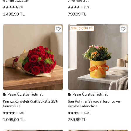
Gurme Lezzetler
7 Pembe Gül
(3)
(19)
1.498,99 TL
799,99 TL
MİNİ ÇİÇEKLER
Pazar Ücretsiz Teslimat
Pazar Ücretsiz Teslimat
Kırmızı Kurdeleli Kraft Bukette 25'li
Sarı Polimer Saksıda Turuncu ve
Kırmızı Gül
Pembe Kalanchoe
(26)
(10)
1.099,00 TL
759,99 TL