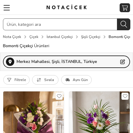
Nota Çiçek
Çiçek
İstanbul Çiçekçi
Şişli Çiçekçi
Bomonti Çiçek
Bomonti Çiçekçi
Ürünleri
Merkez Mahallesi, Şişli, İSTANBUL, Türkiye
Filtrele
Sırala
Aynı Gün