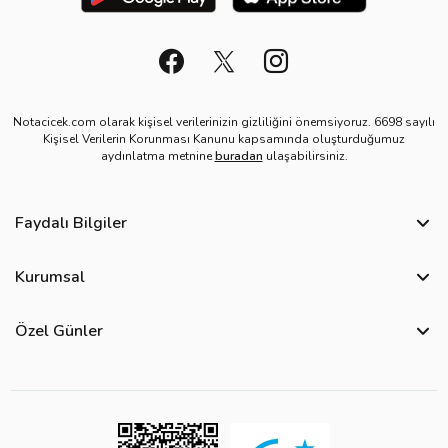
Notacicek.com olarak kişisel verilerinizin gizliliğini önemsiyoruz. 6698 sayılı
Kişisel Verilerin Korunması Kanunu kapsamında oluşturduğumuz
aydınlatma metnine
buradan
ulaşabilirsiniz.
Faydalı Bilgiler
Sıkça Sorulan Sorular
Kurumsal
Bize Ulaşın
Hakkımızda
Site Haritası
Özel Günler
Kişisel Verilerin Korunması ve Gizlilik Politikası
Teslimat İpuçları
Öğretmenler Günü Çiçekleri
Ürün Güvenliği
Görsel Kontrol Süreci
Yılbaşı Çiçekleri
Çerez Politikası
Ürün Sıralama Kriterleri
Kadınlar Günü Çiçekleri