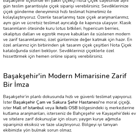
Başakşehir ilçesinde en yakın çiçekçi Nota Çiçek sayesinde aynı
gün teslim garantisiyle çiçek siparişi verebilirsiniz. Sevdiklerinize
çiçek gönderme deneyiminizi hızlı teslimat hizmetimiz ile
kolaylaştırıyoruz. Özenle tasarlanmış taze çiçek aranjmanlarımız,
aynı gün ve ücretsiz teslimat ayrıcalığı ile kapınıza ulaşıyor. Klasik
tasarımların ötesinde kuru lotus bitkileri, hypericum berries,
okaliptus dalları ve egzotik meyve kabukları ile süslenen modern
ve zarif tasarımlarımız, özel günlerinize değer katmak için hazır. En
özel anlarınız için birbirinden şık tasarım çiçek çeşitleri Nota Çiçek
kataloğunda sizleri bekliyor. Sevdiklerinizi çiçeklerle özel
hissettirmek için hemen online sipariş verebilirsiniz.
Başakşehir'in Modern Mimarisine Zarif
Bir İmza
Başakşehir’in planlı dokusunda hızlı ve güvenli teslimat yapıyoruz.
İster
Başakşehir Çam ve Sakura Şehir Hastanesi
'ne moral çiçeği,
ister
Mall of Istanbul
veya
İkitelli OSB
bölgesindeki iş merkezlerine
kutlama aranjmanları, isterseniz de Bahçeşehir ve Kayaşehir’deki ev
ve sitelere zarif dokunuşlar için olsun; yaygın kurye ağımızla
siparişinizi eksiksiz ve taze ulaştırıyoruz. Bölgeyi iyi tanıyan
ekibimizle yön bulmak sorun olmaz.