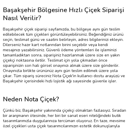
Başakşehir Bölgesine Hızlı Çiçek Siparişi
Nasıl Verilir?
Başakşehir çiçek siparişi sayfamızda, bu bölgeye aynı gün teslim
edilebilecek tüm çiçekleri görüntüleyebilirsiniz. Beğendiğiniz ürünü
seçin, teslimat günü ve saatini belirleyin, adres bilgilerinizi ekleyin.
Dilerseniz hazır kart notlarından birini seçebilir veya kendi
mesajınızı yazabilirsiniz. Güvenli ödeme yöntemleri ile işleminizi
tamamladıktan sonra, siparişiniz hazırlanmak üzere size en yakın
çiçekçi noktasına iletilir. Teslimat için yola çıkmadan önce
siparişinizin son hali görsel onayınızı almak üzere size gönderilir.
Onayınızla birlikte ürününüz aynı gün teslim edilmek üzere yola
çıkar. Tüm sipariş süreciniz Nota Çiçek'in kullanıcı dostu arayüzü ve
Başakşehir içerisindeki hızlı lojistik ağı sayesinde güvenle işler.
Neden Nota Çiçek?
Çünkü biz, Başakşehir yakınında çiçekçi olmaktan fazlasıyız. Sıradan
bir aranjmanın ötesinde, her biri bir sanat eseri niteliğindeki butik
tasarımlarımızla duygularınıza tercüman oluyoruz. En taze, mevsime
özel çiçekleri usta çiçek tasarımcılarımızın estetik dokunuşlarıyla