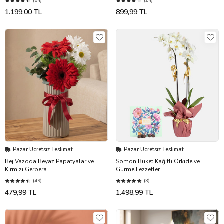
(64)
(24)
1.199,00 TL
899,99 TL
Pazar Ücretsiz Teslimat
Pazar Ücretsiz Teslimat
Bej Vazoda Beyaz Papatyalar ve
Somon Buket Kağıtlı Orkide ve
Kırmızı Gerbera
Gurme Lezzetler
(49)
(3)
479,99 TL
1.498,99 TL