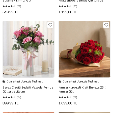
Bukette 7 Kırmızı Gül
Phalaenopsis Beyaz Çift Orkide
(28)
(63)
649,99 TL
1.199,00 TL
Cumartesi Ücretsiz Teslimat
Cumartesi Ücretsiz Teslimat
Beyaz Çizgili Sedefli Vazoda Pembe
Kırmızı Kurdeleli Kraft Bukette 25'li
Güller ve Lilyum
Kırmızı Gül
(24)
(26)
899,99 TL
1.099,00 TL