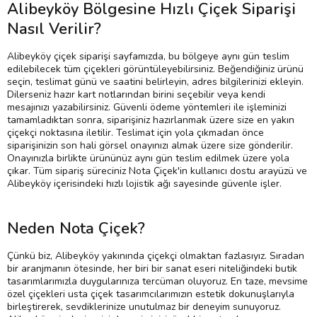
Alibeyköy Bölgesine Hızlı Çiçek Siparişi
Nasıl Verilir?
Alibeyköy çiçek siparişi sayfamızda, bu bölgeye aynı gün teslim
edilebilecek tüm çiçekleri görüntüleyebilirsiniz. Beğendiğiniz ürünü
seçin, teslimat günü ve saatini belirleyin, adres bilgilerinizi ekleyin.
Dilerseniz hazır kart notlarından birini seçebilir veya kendi
mesajınızı yazabilirsiniz. Güvenli ödeme yöntemleri ile işleminizi
tamamladıktan sonra, siparişiniz hazırlanmak üzere size en yakın
çiçekçi noktasına iletilir. Teslimat için yola çıkmadan önce
siparişinizin son hali görsel onayınızı almak üzere size gönderilir.
Onayınızla birlikte ürününüz aynı gün teslim edilmek üzere yola
çıkar. Tüm sipariş süreciniz Nota Çiçek'in kullanıcı dostu arayüzü ve
Alibeyköy içerisindeki hızlı lojistik ağı sayesinde güvenle işler.
Neden Nota Çiçek?
Çünkü biz, Alibeyköy yakınında çiçekçi olmaktan fazlasıyız. Sıradan
bir aranjmanın ötesinde, her biri bir sanat eseri niteliğindeki butik
tasarımlarımızla duygularınıza tercüman oluyoruz. En taze, mevsime
özel çiçekleri usta çiçek tasarımcılarımızın estetik dokunuşlarıyla
birleştirerek, sevdiklerinize unutulmaz bir deneyim sunuyoruz.