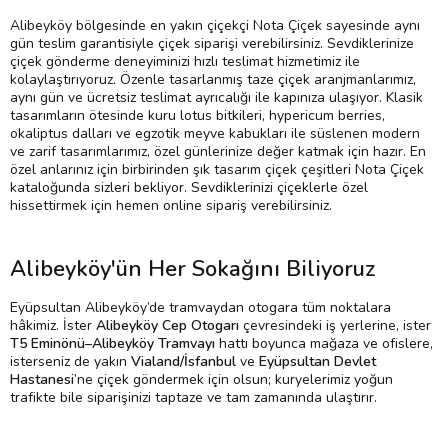
Alibeyköy bölgesinde en yakın çiçekçi Nota Çiçek sayesinde aynı
gün teslim garantisiyle çiçek siparişi verebilirsiniz. Sevdiklerinize
çiçek gönderme deneyiminizi hızlı teslimat hizmetimiz ile
kolaylaştırıyoruz. Özenle tasarlanmış taze çiçek aranjmanlarımız,
aynı gün ve ücretsiz teslimat ayrıcalığı ile kapınıza ulaşıyor. Klasik
tasarımların ötesinde kuru lotus bitkileri, hypericum berries,
okaliptus dalları ve egzotik meyve kabukları ile süslenen modern
ve zarif tasarımlarımız, özel günlerinize değer katmak için hazır. En
özel anlarınız için birbirinden şık tasarım çiçek çeşitleri Nota Çiçek
kataloğunda sizleri bekliyor. Sevdiklerinizi çiçeklerle özel
hissettirmek için hemen online sipariş verebilirsiniz.
Alibeyköy'ün Her Sokağını Biliyoruz
Eyüpsultan Alibeyköy’de tramvaydan otogara tüm noktalara
hâkimiz. İster
Alibeyköy Cep Otogarı
çevresindeki iş yerlerine, ister
T5 Eminönü–Alibeyköy Tramvayı
hattı boyunca mağaza ve ofislere,
isterseniz de yakın
Vialand/İsfanbul
ve
Eyüpsultan Devlet
Hastanesi
’ne çiçek göndermek için olsun; kuryelerimiz yoğun
trafikte bile siparişinizi taptaze ve tam zamanında ulaştırır.