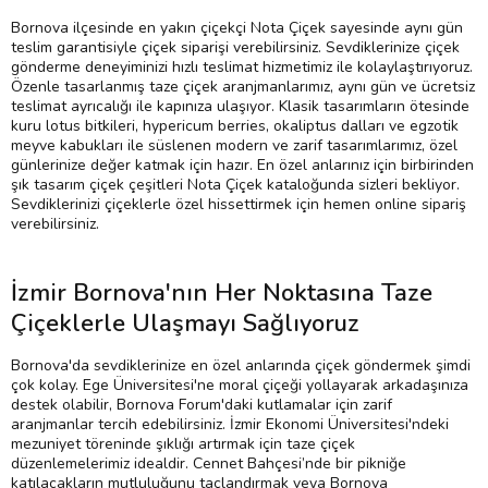
Bornova ilçesinde en yakın çiçekçi Nota Çiçek sayesinde aynı gün
teslim garantisiyle çiçek siparişi verebilirsiniz. Sevdiklerinize çiçek
gönderme deneyiminizi hızlı teslimat hizmetimiz ile kolaylaştırıyoruz.
Özenle tasarlanmış taze çiçek aranjmanlarımız, aynı gün ve ücretsiz
teslimat ayrıcalığı ile kapınıza ulaşıyor. Klasik tasarımların ötesinde
kuru lotus bitkileri, hypericum berries, okaliptus dalları ve egzotik
meyve kabukları ile süslenen modern ve zarif tasarımlarımız, özel
günlerinize değer katmak için hazır. En özel anlarınız için birbirinden
şık tasarım çiçek çeşitleri Nota Çiçek kataloğunda sizleri bekliyor.
Sevdiklerinizi çiçeklerle özel hissettirmek için hemen online sipariş
verebilirsiniz.
İzmir Bornova'nın Her Noktasına Taze
Çiçeklerle Ulaşmayı Sağlıyoruz
Bornova'da sevdiklerinize en özel anlarında çiçek göndermek şimdi
çok kolay. Ege Üniversitesi'ne moral çiçeği yollayarak arkadaşınıza
destek olabilir, Bornova Forum'daki kutlamalar için zarif
aranjmanlar tercih edebilirsiniz. İzmir Ekonomi Üniversitesi'ndeki
mezuniyet töreninde şıklığı artırmak için taze çiçek
düzenlemelerimiz idealdir. Cennet Bahçesi’nde bir pikniğe
katılacakların mutluluğunu taçlandırmak veya Bornova