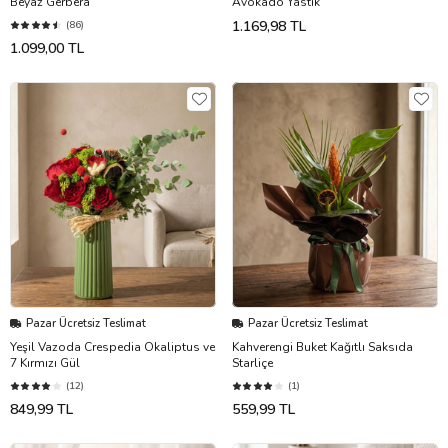
Beyaz Gerbera
Avokado Yastık
1.169,98 TL
(86)
1.099,00 TL
Pazar Ücretsiz Teslimat
Pazar Ücretsiz Teslimat
Yeşil Vazoda Crespedia Okaliptus ve
Kahverengi Buket Kağıtlı Saksıda
7 Kırmızı Gül
Starliçe
(12)
(1)
849,99 TL
559,99 TL