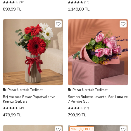
(37)
(13)
899,99 TL
1.149,00 TL
Pazar Ücretsiz Teslimat
Pazar Ücretsiz Teslimat
Bej Vazoda Beyaz Papatyalar ve
Somon Bukette Lavanta, Sarı Luna ve
Kırmızı Gerbera
7 Pembe Gül
(49)
(19)
479,99 TL
799,99 TL
MİNİ ÇİÇEKLER