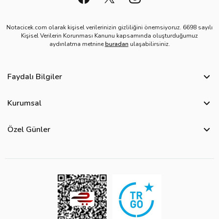
Notacicek.com olarak kişisel verilerinizin gizliliğini önemsiyoruz. 6698 sayılı
Kişisel Verilerin Korunması Kanunu kapsamında oluşturduğumuz
aydınlatma metnine
buradan
ulaşabilirsiniz.
Faydalı Bilgiler
Sıkça Sorulan Sorular
Kurumsal
Bize Ulaşın
Hakkımızda
Site Haritası
Özel Günler
Kişisel Verilerin Korunması ve Gizlilik Politikası
Teslimat İpuçları
Öğretmenler Günü Çiçekleri
Ürün Güvenliği
Görsel Kontrol Süreci
Yılbaşı Çiçekleri
Çerez Politikası
Ürün Sıralama Kriterleri
Kadınlar Günü Çiçekleri
Üyelik Sözleşmesi
Çiçek Bakımı
Sevgililer Günü Çiçekleri
Mesafeli Satış Sözleşmesi
Çiçek Notları
Anneler Günü Çiçekleri