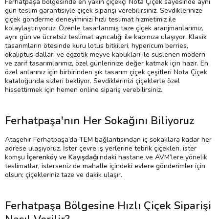
Ferhatpaşa bölgesinde en yakın çiçekçi Nota Çiçek sayesinde aynı
gün teslim garantisiyle çiçek siparişi verebilirsiniz. Sevdiklerinize
çiçek gönderme deneyiminizi hızlı teslimat hizmetimiz ile
kolaylaştırıyoruz. Özenle tasarlanmış taze çiçek aranjmanlarımız,
aynı gün ve ücretsiz teslimat ayrıcalığı ile kapınıza ulaşıyor. Klasik
tasarımların ötesinde kuru lotus bitkileri, hypericum berries,
okaliptus dalları ve egzotik meyve kabukları ile süslenen modern
ve zarif tasarımlarımız, özel günlerinize değer katmak için hazır. En
özel anlarınız için birbirinden şık tasarım çiçek çeşitleri Nota Çiçek
kataloğunda sizleri bekliyor. Sevdiklerinizi çiçeklerle özel
hissettirmek için hemen online sipariş verebilirsiniz.
Ferhatpaşa'nın Her Sokağını Biliyoruz
Ataşehir Ferhatpaşa’da TEM bağlantısından iç sokaklara kadar her
adrese ulaşıyoruz. İster çevre iş yerlerine tebrik çiçekleri, ister
komşu
İçerenköy
ve
Kayışdağı
’ndaki hastane ve AVM’lere yönelik
teslimatlar, isterseniz de mahalle içindeki evlere gönderimler için
olsun; çiçekleriniz taze ve dakik ulaşır.
Ferhatpaşa Bölgesine Hızlı Çiçek Siparişi