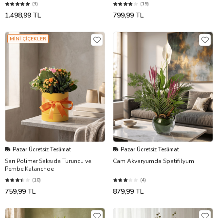
(3)
(19)
1.498,99 TL
799,99 TL
MİNİ ÇİÇEKLER
Pazar Ücretsiz Teslimat
Pazar Ücretsiz Teslimat
Sarı Polimer Saksıda Turuncu ve
Cam Akvaryumda Spatifilyum
Pembe Kalanchoe
(10)
(4)
759,99 TL
879,99 TL