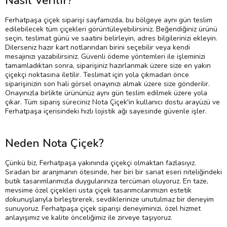
Nasıl Verilir?
Ferhatpaşa çiçek siparişi sayfamızda, bu bölgeye aynı gün teslim
edilebilecek tüm çiçekleri görüntüleyebilirsiniz. Beğendiğiniz ürünü
seçin, teslimat günü ve saatini belirleyin, adres bilgilerinizi ekleyin.
Dilerseniz hazır kart notlarından birini seçebilir veya kendi
mesajınızı yazabilirsiniz. Güvenli ödeme yöntemleri ile işleminizi
tamamladıktan sonra, siparişiniz hazırlanmak üzere size en yakın
çiçekçi noktasına iletilir. Teslimat için yola çıkmadan önce
siparişinizin son hali görsel onayınızı almak üzere size gönderilir.
Onayınızla birlikte ürününüz aynı gün teslim edilmek üzere yola
çıkar. Tüm sipariş süreciniz Nota Çiçek'in kullanıcı dostu arayüzü ve
Ferhatpaşa içerisindeki hızlı lojistik ağı sayesinde güvenle işler.
Neden Nota Çiçek?
Çünkü biz, Ferhatpaşa yakınında çiçekçi olmaktan fazlasıyız.
Sıradan bir aranjmanın ötesinde, her biri bir sanat eseri niteliğindeki
butik tasarımlarımızla duygularınıza tercüman oluyoruz. En taze,
mevsime özel çiçekleri usta çiçek tasarımcılarımızın estetik
dokunuşlarıyla birleştirerek, sevdiklerinize unutulmaz bir deneyim
sunuyoruz. Ferhatpaşa çiçek siparişi deneyiminizi, özel hizmet
anlayışımız ve kalite önceliğimiz ile zirveye taşıyoruz.