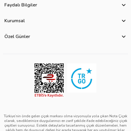
Faydalı Bilgiler
Sıkça Sorulan Sorular
Kurumsal
Bize Ulaşın
Hakkımızda
Site Haritası
Özel Günler
Kişisel Verilerin Korunması ve Gizlilik Politikası
Teslimat İpuçları
Öğretmenler Günü Çiçekleri
Ürün Güvenliği
Görsel Kontrol Süreci
Yılbaşı Çiçekleri
Çerez Politikası
Ürün Sıralama Kriterleri
Kadınlar Günü Çiçekleri
Üyelik Sözleşmesi
Çiçek Bakımı
Sevgililer Günü Çiçekleri
Mesafeli Satış Sözleşmesi
Çiçek Notları
Anneler Günü Çiçekleri
Kurumsal Müşterilerimiz
Babalar Günü Çiçekleri
Türkiye’nin önde gelen çiçek markası olma vizyonuyla yola çıkan Nota Çiçek
olarak, sevdiklerinize duygularınızı en zarif şekilde ifade edebileceğiniz çiçek
çeşitleri sunuyoruz. Estetik detaylarla tasarlanmış çiçek düzenlemeleri, hem
şıklığı hem de duygusal değeri bir arada taşıyarak her anı unutulmaz kılar.