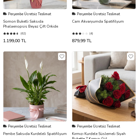
Perşembe Ücretsiz Teslimat
Perşembe Ücretsiz Teslimat
Somon Buketli Saksıda
Cam Akvaryumda Spatifilyum
Phalaenopsis Beyaz Çift Orkide
(62)
(4)
1.199,00 TL
879,99 TL
Perşembe Ücretsiz Teslimat
Perşembe Ücretsiz Teslimat
Pembe Saksıda Kurdeleli Spatifilyum
Kırmızı Kurdele Süslemeli Siyah
Bukette 7 Kırmızı Gül