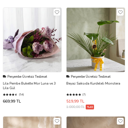
Perşembe Ücretsiz Teslimat
Perşembe Ücretsiz Teslimat
Lila Pembe Bukette Mor Luna ve 3
Beyaz Saksıda Kurdeleli Monstera
Lila Gül
(54)
(7)
669,99 TL
519,99 TL
1.000,00 TL
%48