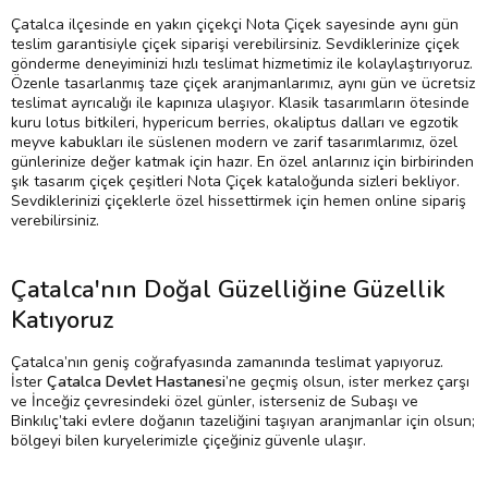
Çatalca ilçesinde en yakın çiçekçi Nota Çiçek sayesinde aynı gün
teslim garantisiyle çiçek siparişi verebilirsiniz. Sevdiklerinize çiçek
gönderme deneyiminizi hızlı teslimat hizmetimiz ile kolaylaştırıyoruz.
Özenle tasarlanmış taze çiçek aranjmanlarımız, aynı gün ve ücretsiz
teslimat ayrıcalığı ile kapınıza ulaşıyor. Klasik tasarımların ötesinde
kuru lotus bitkileri, hypericum berries, okaliptus dalları ve egzotik
meyve kabukları ile süslenen modern ve zarif tasarımlarımız, özel
günlerinize değer katmak için hazır. En özel anlarınız için birbirinden
şık tasarım çiçek çeşitleri Nota Çiçek kataloğunda sizleri bekliyor.
Sevdiklerinizi çiçeklerle özel hissettirmek için hemen online sipariş
verebilirsiniz.
Çatalca'nın Doğal Güzelliğine Güzellik
Katıyoruz
Çatalca’nın geniş coğrafyasında zamanında teslimat yapıyoruz.
İster
Çatalca Devlet Hastanesi
’ne geçmiş olsun, ister merkez çarşı
ve İnceğiz çevresindeki özel günler, isterseniz de Subaşı ve
Binkılıç’taki evlere doğanın tazeliğini taşıyan aranjmanlar için olsun;
bölgeyi bilen kuryelerimizle çiçeğiniz güvenle ulaşır.