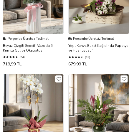
Perşembe Ücretsiz Teslimat
Perşembe Ücretsiz Teslimat
Beyaz Çizgili Sedefli Vazoda 5
Yeşil Kahve Buket Kağıdında Papatya
Kırmızı Gül ve Okaliptus
ve Hüsnüyusuf
(24)
(13)
719,99 TL
679,99 TL