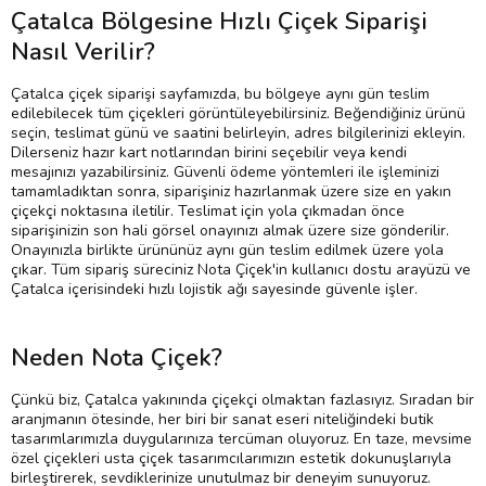
Çatalca Bölgesine Hızlı Çiçek Siparişi
Nasıl Verilir?
Çatalca çiçek siparişi sayfamızda, bu bölgeye aynı gün teslim
edilebilecek tüm çiçekleri görüntüleyebilirsiniz. Beğendiğiniz ürünü
seçin, teslimat günü ve saatini belirleyin, adres bilgilerinizi ekleyin.
Dilerseniz hazır kart notlarından birini seçebilir veya kendi
mesajınızı yazabilirsiniz. Güvenli ödeme yöntemleri ile işleminizi
tamamladıktan sonra, siparişiniz hazırlanmak üzere size en yakın
çiçekçi noktasına iletilir. Teslimat için yola çıkmadan önce
siparişinizin son hali görsel onayınızı almak üzere size gönderilir.
Onayınızla birlikte ürününüz aynı gün teslim edilmek üzere yola
çıkar. Tüm sipariş süreciniz Nota Çiçek'in kullanıcı dostu arayüzü ve
Çatalca içerisindeki hızlı lojistik ağı sayesinde güvenle işler.
Neden Nota Çiçek?
Çünkü biz, Çatalca yakınında çiçekçi olmaktan fazlasıyız. Sıradan bir
aranjmanın ötesinde, her biri bir sanat eseri niteliğindeki butik
tasarımlarımızla duygularınıza tercüman oluyoruz. En taze, mevsime
özel çiçekleri usta çiçek tasarımcılarımızın estetik dokunuşlarıyla
birleştirerek, sevdiklerinize unutulmaz bir deneyim sunuyoruz.