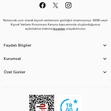
Notacicek.com olarak kişisel verilerinizin gizliliğini önemsiyoruz. 6698 sayılı
Kişisel Verilerin Korunması Kanunu kapsamında oluşturduğumuz
aydınlatma metnine
buradan
ulaşabilirsiniz.
Faydalı Bilgiler
Sıkça Sorulan Sorular
Kurumsal
Bize Ulaşın
Hakkımızda
Site Haritası
Özel Günler
Kişisel Verilerin Korunması ve Gizlilik Politikası
Teslimat İpuçları
Öğretmenler Günü Çiçekleri
Ürün Güvenliği
Görsel Kontrol Süreci
Yılbaşı Çiçekleri
Çerez Politikası
Ürün Sıralama Kriterleri
Kadınlar Günü Çiçekleri
Üyelik Sözleşmesi
Çiçek Bakımı
Sevgililer Günü Çiçekleri
Mesafeli Satış Sözleşmesi